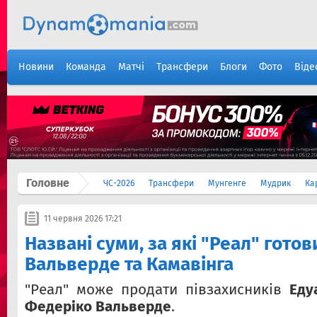
Новини
Команда
Матчі
Трансфери
Блоги
Фото
Віде
Головне
ЧС-2026
Трансфери
Мунгенге
Мудрик
Ка
11 червня 2026 17:21
Названі суми, за які "Реал" гото
Вальверде та Камавінга
"Реал" може продати півзахисників
Еду
Федеріко Вальверде
.