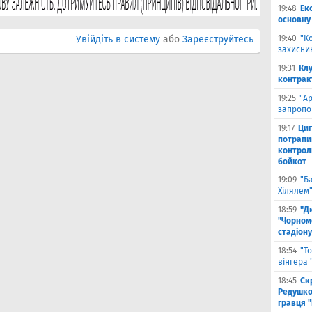
19:48
Ек
основну
Увійдіть в систему
або
Зареєструйтесь
19:40
"К
захисник
19:31
Клу
контрак
19:25
"А
запропо
19:17
Циг
потрапи
контрол
бойкот
19:09
"Б
Хілялем
18:59
"Д
"Чорном
стадіону
18:54
"Т
вінгера
18:45
Ск
Редушко
гравця 