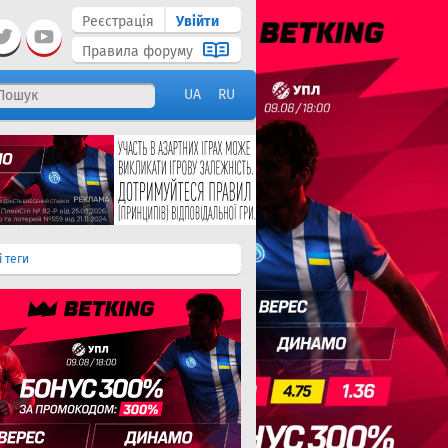
Реєстрація
Увійти
Правила форуму
UA
RU
і теги