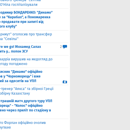
ловного тренера "Селтіка"
О'Ніла госпіталізували
лодимир БОНДАРЕНКО: "Динамо"
е за "Карабах", а Пономаренка
 продавати при запиті від
ого клубу"
орнмут" оголосив про трансфер
а "Севільї"
re we go! Мохамед Салах
2
ть у... полон ЗСУ
варріа вирушив на медогляд до
 угоду погоджено
хисник "Динамо" офіційно
в у "Чорноморець" і вже
ий за одеситів на УПЛ
-тренер "Аякса" та збірної Греції
збірну Казахстану
втрашній матч другого туру УПЛ
рець" - "Колос" офіційно
но через приліт по стадіону в
єго Форлан офіційно очолив
Уругваю