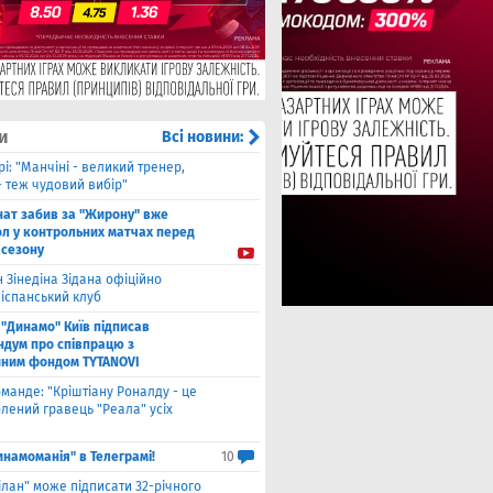
и
Всі новини:
рі: "Манчіні - великий тренер,
- теж чудовий вибір"
нат забив за "Жирону" вже
ол у контрольних матчах перед
 сезону
 Зінедіна Зідана офіційно
 іспанський клуб
"Динамо" Київ підписав
дум про співпрацю з
йним фондом TYTANOVI
оманде: "Кріштіану Роналду - це
лений гравець "Реала" усіх
инамоманія" в Телеграмі!
10
ілан" може підписати 32-річного