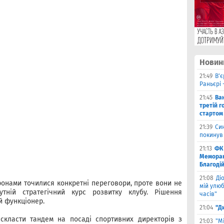
Новин
21:49
В'є
Раньєрі 
21:45
Ва
третій г
стартом
21:39
Син
покинув
21:13
ФК 
Меморан
Благоді
21:08
Ді
ронами точилися конкретні переговори, проте вони не
мій улюб
тній стратегічний курс розвитку клубу. Рішення
часів"
й функціонер.
21:04
"Д
скласти тандем на посаді спортивних директорів з
21:03
"М