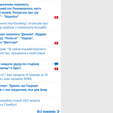
дважлива перемога,
ьний гол Пономаренка, матч
і нервів. Репортаж про гру
" - "Карабах"
анчестер Юнайтед" оголосив про
р хавбека з чемпіонату Колумбії
рша перемога "Динамо", Мудрик
рі, "Полісся" - "Харків",
во "Шахтаря"
орім: "Ти зобов'язаний боротися
онство, працюючи у клубі рівня
"
 завдала удару по стадіону
1
орець" в Одесі
елсі" має продати 16 гравців за 25
рез нові правила ФІФА
сперт: "Думаю, що Герреро
я з тим завданням, яке дав йому
еркубок Іспанії-2027 можуть
 у Стамбулі
Всі новини: