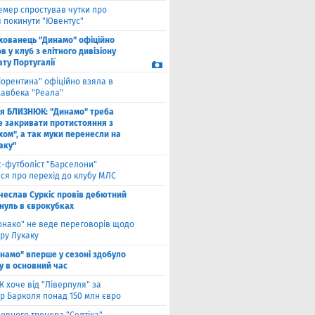
емер спростував чутки про
 покинути "Ювентус"
хованець "Динамо" офіційно
 у клуб з елітного дивізіону
ту Португалії
іорентина" офіційно взяла в
хавбека "Реала"
ля БЛИЗНЮК: "Динамо" треба
е закривати протистояння з
хом", а так муки перенесли на
аку"
с-футболіст "Барселони"
ся про перехід до клубу МЛС
чеслав Суркіс провів дебютний
 нуль в єврокубках
онако" не веде переговорів щодо
ру Лукаку
намо" вперше у сезоні здобуло
у в основний час
 хоче від "Ліверпуля" за
р Барколя понад 150 млн євро