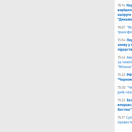
16:14
На
вирішал
напруги 
"Динамо
16:07
"М
трансфе
15:54
Пе
знову у г
лідерст
15:43
Ам
за чемпі
"Мілана
15:33
РФ
"Чорном
15:30
"Ч
днів че
15:22
Ек
впоравс
Костюк"
15:17
Суп
провести