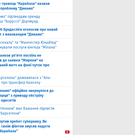
с-гравець "Карабаха" назвав
 проблему "Динамо"
омо" підтвердив оренду
а "Боруссії" Дортмунд
б Бундесліги оголосив про новий
т з вихованцем "Динамо"
рсеналу" та "Манчестер Юнайтед"
нували послуги вінгера "Мілана"
анков уп'яте поспіль не
в до заявки "Жирони" на
ьний матч на фоні чуток про
арселона" домовилася з "Аль-
" про трансфер Канселу
инамо" офіційно звернулося до
орця" з приводу обстрілу
 одеситів
оттенхем" має бажання підписти
 "Барселони"
рутив хребет супернику. Як
 своїм фінтом змусив падати
"Карабаха"