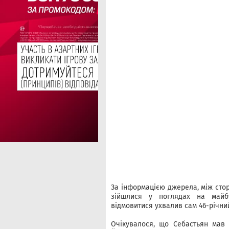
За інформацією джерела, між сто
зійшлися у поглядах на майбу
відмовитися ухвалив сам 46-річни
Очікувалося, що Себастьян мав 