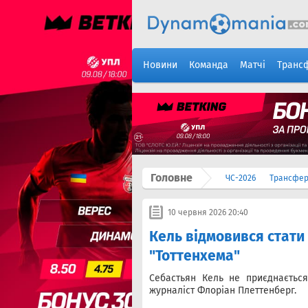
Новини
Команда
Матчі
Транс
Головне
ЧС-2026
Трансфе
10 червня 2026 20:40
Кель відмовився стат
"Тоттенхема"
Себастьян Кель не приєднається
журналіст Флоріан Плеттенберг.