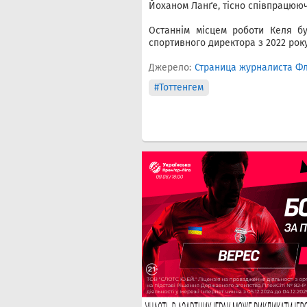
Йоханом Ланґе, тісно співпрацю
Останнім місцем роботи Келя бу
спортивного директора з 2022 року
Джерело:
Страница журналиста Фл
#Тоттенгем