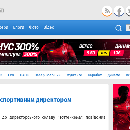
фери
Блоги
Фото
Відео
ри
Сич
ПАОК
Назар Волошин
Мунгенге
Карабах
Динамо
Вс
и спортивним директором
 до директорського складу "Тоттенхема", повідомив