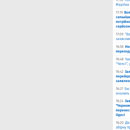
17:30
Го
Мартіна 
17:19
Во
сильніш
потрібно
серйозн
17:09
"Б
захисник
16:58
He
переходи
16:48
Ча
"Челсі",
16:42
За
перейшо
заявлен
16:37
Екс
очолить 
16:24
За
"Чорномо
перенесе
Одесі
16:20
Ді
збірну 