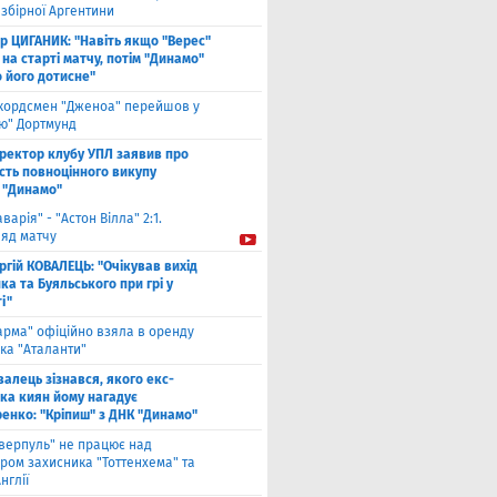
збірної Аргентини
ор ЦИГАНИК: "Навіть якщо "Верес"
 на старті матчу, потім "Динамо"
о його дотисне"
кордсмен "Дженоа" перейшов у
ію" Дортмунд
ректор клубу УПЛ заявив про
сть повноцінного викупу
 "Динамо"
аварія" - "Астон Вілла" 2:1.
ляд матчу
ргій КОВАЛЕЦЬ: "Очікував вихід
а та Буяльського при грі у
і"
арма" офіційно взяла в оренду
ка "Аталанти"
валець зізнався, якого екс-
ка киян йому нагадує
енко: "Кріпиш" з ДНК "Динамо"
іверпуль" не працює над
ром захисника "Тоттенхема" та
нглії