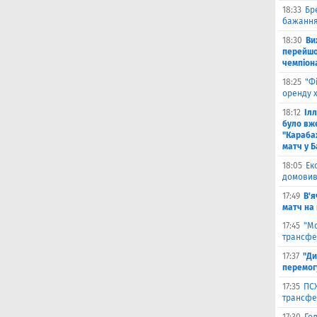
18:33
Бр
бажання
18:30
Ви
перейшов
чемпіона
18:25
"Ф
оренду 
18:12
Іл
було вж
"Караба
матч у Б
18:05
Ек
домовив
17:49
В'я
матч на
17:45
"М
трансфе
17:37
"Ди
перемог
17:35
ПСЖ
трансфе