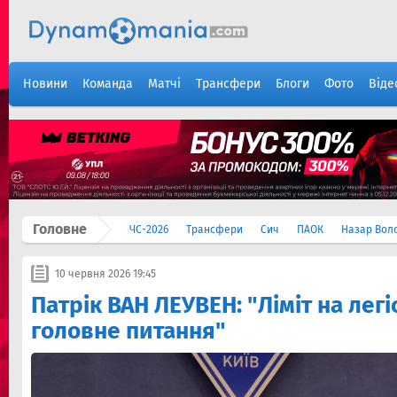
Новини
Команда
Матчі
Трансфери
Блоги
Фото
Віде
Головне
ЧС-2026
Трансфери
Сич
ПАОК
Назар Вол
10 червня 2026 19:45
Патрік ВАН ЛЕУВЕН: "Ліміт на легі
головне питання"