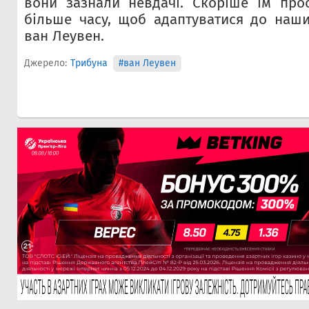
вони зазнали невдачі. Скоріше їм про
більше часу, щоб адаптуватися до наши
ван Леувен.
Джерело:
Трибуна
#ван Леувен