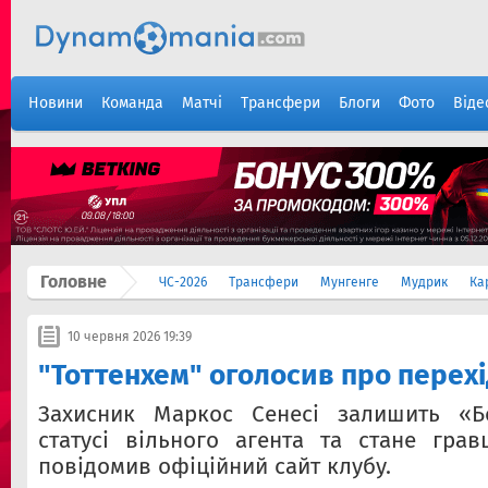
Новини
Команда
Матчі
Трансфери
Блоги
Фото
Віде
Головне
ЧС-2026
Трансфери
Мунгенге
Мудрик
Ка
10 червня 2026 19:39
"Тоттенхем" оголосив про перехі
Захисник Маркос Сенесі залишить «Б
статусі вільного агента та стане грав
повідомив офіційний сайт клубу.