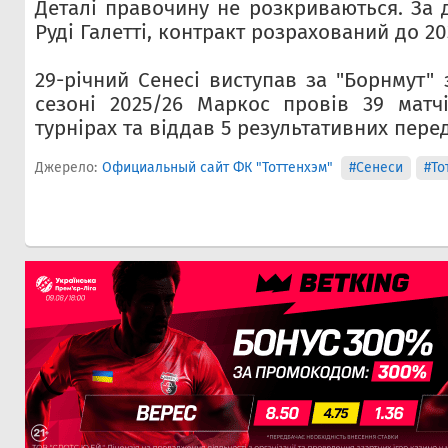
Деталі правочину не розкриваються. За 
Руді Галетті, контракт розрахований до 20
29-річний Сенесі виступав за "Борнмут" з
сезоні 2025/26 Маркос провів 39 матч
турнірах та віддав 5 результативних пере
Джерело:
Официальный сайт ФК "Тоттенхэм"
#Сенеси
#То