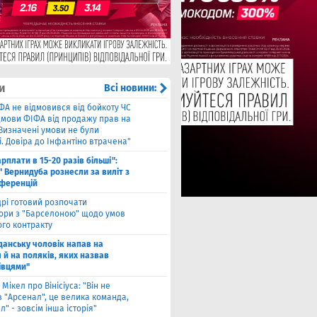
и
Всі новини:
ФА не відмовився від бойкоту ЧС
ідмови ФІФА від продажу прав на
"Визначені умови не були
. Довіра до Інфантіно втрачена"
арплати в 15-20 разів більші":
 Вернидуба рознесли за виліт з
нференцій
рі готовий розпочати
ори з "Барселоною" щодо умов
ого контракту
Гданську чоловік напав на
 й на поляків, яких назвав
івцями"
 Мікел про Вінісіуса: "Він не
 "Арсенал", це велика команда,
л" - зовсім інша історія"