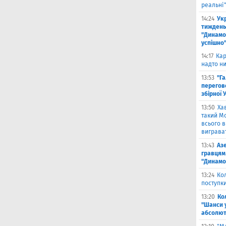
реальні
14:24
Укр
тиждень
"Динамо"
успішно
14:17
Кар
надто ни
13:53
"Г
перегов
збірної 
13:50
Ха
такий Мо
всього 
виграват
13:43
Аз
гравцям 
"Динамо
13:24
Ко
поступк
13:20
Ко
"Шанси 
абсолют