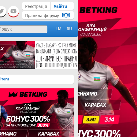
Реєстрація
Увійти
Правила форуму
UA
RU
і теги