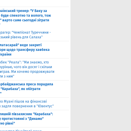
"
аїнський тренер: "У Баку за
 буде спекотно та волого, тож
 варто саме сьогодні зіграти
"
рагер: "Чемпіонат Туреччини -
зький рівень для Салаха"
алатасарай" веде закриті
ори щодо трансферу хавбека
України
вбек "Реала": "Ми знаємо, хто
урінью, чого він досяг і скільки
виграв. Ми хочемо продовжувати
и з ним"
ербайджанська преса порадила
"Карабаха", як обіграти
"
ло Муані пішов на фінансові
и задля повернення в "Ювентус"
лишній півзахисник "Карабаха":
у протистоянні з "Динамо"
но рівні"