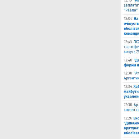
13:10
"М
заплатит
"Реала"
13:06
На
очікуєт
вболіва
команд
12:43
ПС
трансфер
хочуть 7
12:40
"Д
форми н
12:38
"А
Аргентин
12:34
Ха
майбутн
ухвален
12:30
Ар
кожен тр
12:26
Ек
"Динамо"
врятува
вболіва