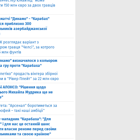
анчестер Юнайтед" може
и 150 млн євро за двох гравців
 матчі "Динамо" - "Карабах"
ься приблизно 300
льників азербайджанської
и
Ж розглядає варіант з
ом гравця "Челсі", за котрого
5 млн фунтів
инамо" визначилося з кольором
а гру проти "Карабаха"
тлетіко" продасть вінгера збірної
и в "Рівер Плейт" за 22 млн євро
бі АЛОНСО: "Рішення щодо
ього Михайла Мудрика ще не
е"
тета: "Арсенал" боротиметься за
офей – такі наші амбіції"
с-нападник "Карабаха": "Для
 і для нас це останній шанс
ти власне реноме перед своїми
льниками та своєю країною"