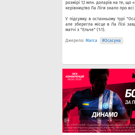
розмірі 1,1 млн. доларів на те, що
керівництво Ла Ліги знало про всі 
У підсумку в останньому турі "Оса
але зберегла місце в Ла Лізі зав
матчі з "Ельче" (1:1).
Джерело:
Marca
#Осасуна