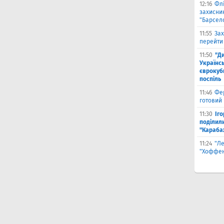
12:16
Фл
захисни
"Барсел
11:55
Зах
перейти
11:50
"Д
Українсь
єврокубк
поспіль
11:46
Фе
готовий
11:30
Іг
поділили
"Караба
11:24
"Л
"Хоффен