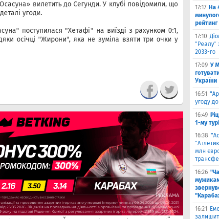
 «Осасуна» вилетить до Сегунди. У клубі повідомили, що
17:17
На 
деталі угоди.
минулог
рейтинг
суна" поступилася "Хетафі" на виїзді з рахунком 0:1,
17:10
Ді
дяки осічці "Жирони", яка не зуміла взяти три очки у
"Реалу" 
2033-го
17:09
У 
готувати
України
16:51
"Ар
угоду до
16:49
Ріц
1-му тур
16:38
"А
"Атлетик
млн євр
трансфе
16:26
"Ч
мужикам
звернув
"Караба
16:21
Еме
залишити