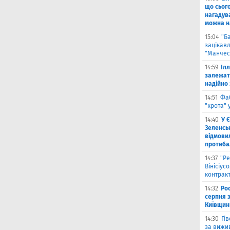
що сьог
нагадува
можна на
15:04
"Б
зацікав
"Манчес
14:59
Іл
залежат
надійно 
14:51
Фа
"крота" 
14:40
У 
Зеленсь
відмови
протиба
14:37
"Ре
Вінісіус
контрак
14:32
Рос
серпня 
Київщин
14:30
Гі
за вижи