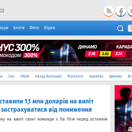
фери
Блоги
Фото
Відео
ри
Сич
ПАОК
Назар Волошин
Мунгенге
Карабах
Динамо
Вс
тавили 1,1 млн доларів на виліт
б застрахуватися від пониження
ку на виліт своєї команди з Ла Ліги перед останнім