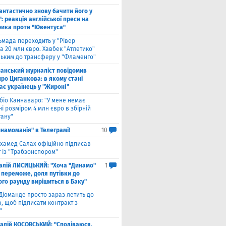
антастично знову бачити його у
: реакція англійської преси на
рика проти "Ювентуса"
ьмада переходить у "Рівер
а 20 млн євро. Хавбек "Атлетико"
зьким до трансферу у "Фламенго"
панський журналіст повідомив
ро Циганкова: в якому стані
ає українець у "Жироні"
біо Каннаваро: "У мене немає
і розміром 4 млн євро в збірній
тану"
намоманія" в Телеграмі!
10
хамед Салах офіційно підписав
 із "Трабзонспором"
талій ЛИСИЦЬКИЙ: "Хоча "Динамо"
1
 переможе, доля путівки до
ого раунду вирішиться в Баку"
Діоманде просто зараз летить до
, щоб підписати контракт з
"
талій КОСОВСЬКИЙ: "Сподіваюся,