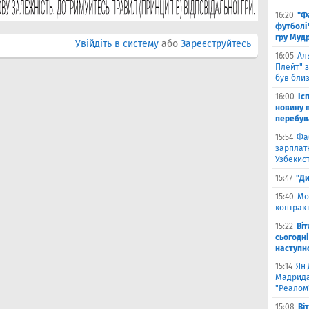
16:20
"Ф
футболі"
гру Муд
Увійдіть в систему
або
Зареєструйтесь
16:05
Ал
Плейт" з
був бли
16:00
Іс
новину п
перебув
15:54
Фа
зарплатн
Узбекис
15:47
"Ди
15:40
Мо
контракт
15:22
Ві
сьогодні
наступн
15:14
Ян 
Мадрида
"Реалом
15:08
Ві