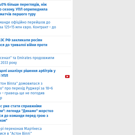
40% більше переглядів, ніж
о сезону. УПЛ оприлюднила
 матчів першого туру
оманде офіційно перейшов до
за 125+15 млн євро. Контракт – до
МЗС РФ закликали росіян
ся до тривалої війни проти
сенал" та Emirates продовжили
 2033 року
цолі аналізує рішення арбітрів у
і УПЛ
стон Вілла" домовилася з
о" про перехід Руджері за 18+6
о – гравець ще не погодив
р
ас уже стати справжніми
и": легенда "Динамо" жорстко
ся до команди перед грою з
хом"
рі переконав Мартінеса
ся в "Астон Віллі"