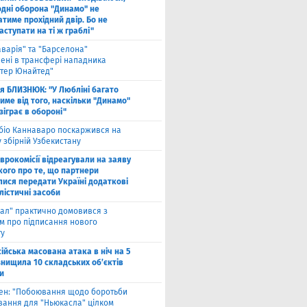
одні оборона "Динамо" не
тиме прохідний двір. Бо не
ступати на ті ж граблі"
аварія" та "Барселона"
лені в трансфері нападника
тер Юнайтед"
ля БЛИЗНЮК: "У Любліні багато
име від того, наскільки "Динамо"
зіграє в обороні"
біо Каннаваро поскаржився на
у збірній Узбекистану
Єврокомісії відреагували на заяву
кого про те, що партнери
лися передати Україні додаткові
лістичні засоби
ал" практично домовився з
ом про підписання нового
ту
ійська масована атака в ніч на 5
знищила 10 складських об’єктів
и
вен: "Побоювання щодо боротьби
вання для "Ньюкасла" цілком