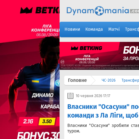
Новини
Команда
Матчі
Транс
Головне
ЧС-2026
Трансфе
10 червня 2026 17:17
Власники "Осасуни" пос
команди з Ла Ліги, що
Власники "Осасуни" зробили став
туром.