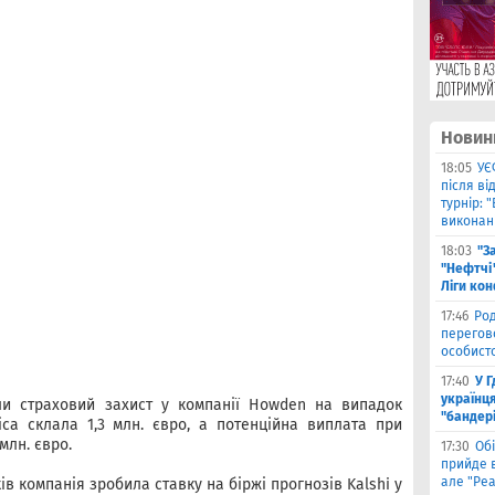
Новин
18:05
УЄ
після в
турнір: 
виконані
18:03
"З
"Нефтчі"
Ліги ко
17:46
Род
перегов
особист
17:40
У 
українця
ли страховий захист у компанії Howden на випадок
"бандер
іса склала 1,3 млн. євро, а потенційна виплата при
млн. євро.
17:30
Обі
прийде в
але "Реа
 компанія зробила ставку на біржі прогнозів Kalshi у