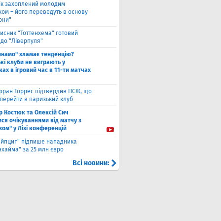
ік захоплений молодим
ком – його переведуть в основу
они"
исник "Тоттенхема" готовий
 до "Ліверпуля"
инамо" зламає тенденцію?
кі клуби не виграють у
ах в ігровий час в 11-ти матчах
рран Торрес підтвердив ПСЖ, що
 перейти в паризький клуб
ор Костюк та Олексій Сич
ся очікуваннями від матчу з
хом" у Лізі конференцій
ейпциг" підпише нападника
хайма" за 25 млн євро
Всі новини: