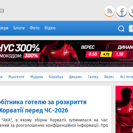
фери
Блоги
Фото
Відео
ри
Мунгенге
Мудрик
Карабах
Динамо
Ганіву
Верес
Всі теги
обітника готелю за розкриття
Хорватії перед ЧС-2026
"AKA", в якому збірна Хорватії зупинилася на час
ьнений за розголошення конфіденційної інформації. Про