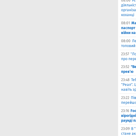
08:06
УЄ
діяльніс
організа
коханці
08:01
Ма
паспорт 
війни на
08:00
Л
топовий
23:57
"Л
про пере
23:52
"В
прев’ю
23:48
Те
"Реал". 
навіть з
23:22
Пі
перейшо
23:16
Foo
вірогідн
раунді 
23:09
В 
стане ак