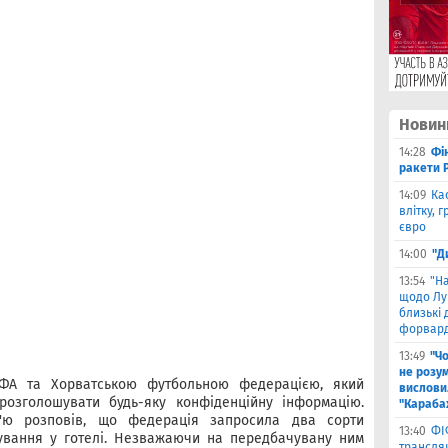
Новин
14:28
Фі
ракети P
14:09
Ка
влітку, 
євро
14:00
"Д
13:54
"Н
щодо Лу
близькі
форвар
13:49
"Ч
не розу
ІФА та Хорватською футбольною федерацією, який
вислови
розголошувати будь-яку конфіденційну інформацію.
"Караба
'ю розповів, що федерація запросила два сорти
13:40
ФІ
ування у готелі. Незважаючи на передбачувану ним
трансляц