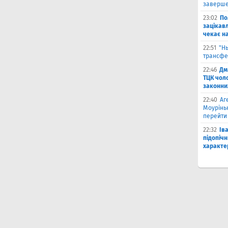
заверше
23:02
По
зацікавл
чекає на
22:51
"Н
трансфе
22:46
Дм
ТЦК чол
законни
22:40
Аг
Моурінь
перейти
22:32
Ів
підопіч
характе