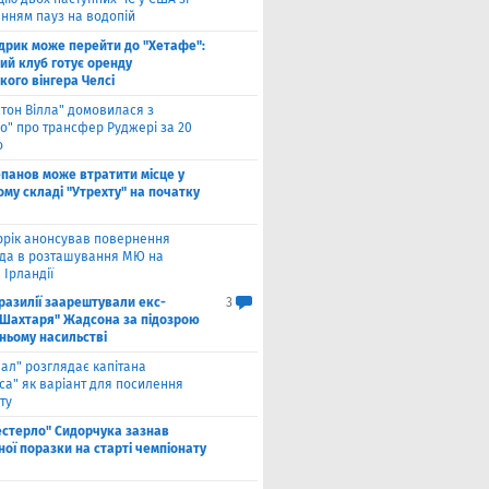
нням пауз на водопій
дрик може перейти до "Хетафе":
ий клуб готує оренду
кого вінгера Челсі
стон Вілла" домовилася з
о" про трансфер Руджері за 20
о
панов може втратити місце у
му складі "Утрехту" на початку
ррік анонсував повернення
а в розташування МЮ на
 Ірландії
разилії заарештували екс-
3
"Шахтаря" Жадсона за підозрою
ньому насильстві
еал" розглядає капітана
са" як варіант для посилення
ту
естерло" Сидорчука зазнав
ої поразки на старті чемпіонату