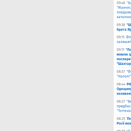
09:48
"Б
"Манчест
повідоми
каталон
09:38
"Ш
брата Я
09:15
Фл
залишить
09:11
"Л
мовою ц
поспере
"Шахтар
08:57
"Ф
"Наполі"
08:44
РФ
Одещину
називают
08:27
"В
придбає
"Тоттен
08:25
Th
Росії мо