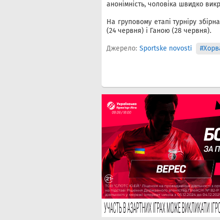
анонімність, чоловіка швидко викр
На груповому етапі турніру збірна
(24 червня) і Ганою (28 червня).
Джерело:
Sportske novosti
#Хорв