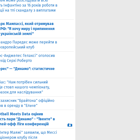
ФА може розслідувати всю
ть Інфантіно за 16 років роботи в
ції на тлі скандалу з виплатами
рк Мампассі, який отримував
РФ: "Я хочу миру і припинення
 українській землі"
еандро Паредес може перейти в
 європейський клуб
ос-Анджелес Гелаксі" оголосив
хід Серхі Роберто
ерес" — "Динамо": статистичне
бас: "Нам потрібен сильний
Це стовп нашого чемпіонату,
разок для наслідування"
взахисник "Брайтона" офіційно
в в оренду в "Ельче"
tball Meets Data оцінив
ість пари "Динамо" - "Твенте" в
плей-офф Ліги конференцій
"Інтер Маямі" заявили, що Мессі
ціонером клубу після