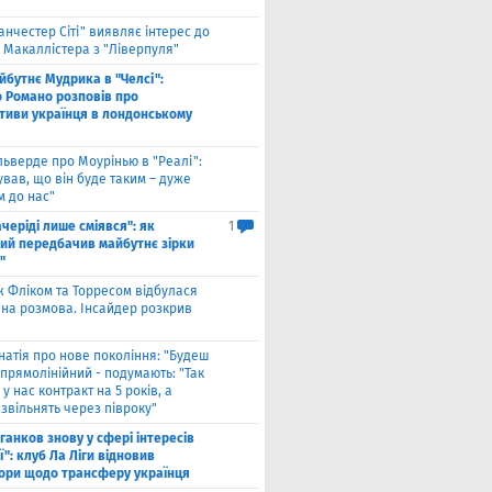
анчестер Сіті" виявляє інтерес до
 Макаллістера з "Ліверпуля"
йбутнє Мудрика в "Челсі":
о Романо розповів про
тиви українця в лондонському
льверде про Моурінью в "Реалі":
ував, що він буде таким – дуже
м до нас"
ачеріді лише сміявся": як
1
ий передбачив майбутнє зірки
"
ж Фліком та Торресом відбулася
на розмова. Інсайдер розкрив
натія про нове покоління: "Будеш
прямолінійний - подумають: "Так
 у нас контракт на 5 років, а
звільнять через півроку"
ганков знову у сфері інтересів
ї": клуб Ла Ліги відновив
ори щодо трансферу українця