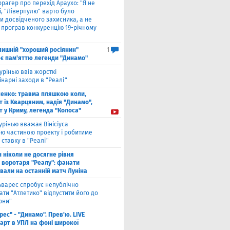
рагер про перехід Араухо: "Я не
і, "Ліверпулю" варто було
и досвідченого захисника, а не
о програв конкуренцію 19-річному
лишнiй "хороший росіянин"
1
є пам'яттю легенди "Динамо"
урінью ввів жорсткі
нарні заходи в "Реалі"
енко: травма пляшкою коли,
 із Кварцяним, надія "Динамо",
 у Криму, легенда "Колоса"
рінью вважає Вінісіуса
ю частиною проекту і робитиме
 ставку в "Реалі"
н ніколи не досягне рівня
 воротаря "Реалу": фанати
вали на останній матч Луніна
ьварес спробує непублічно
ти "Атлетико" відпустити його до
они"
рес" - "Динамо". Прев'ю. LIVE
тарт в УПЛ на фоні широкої