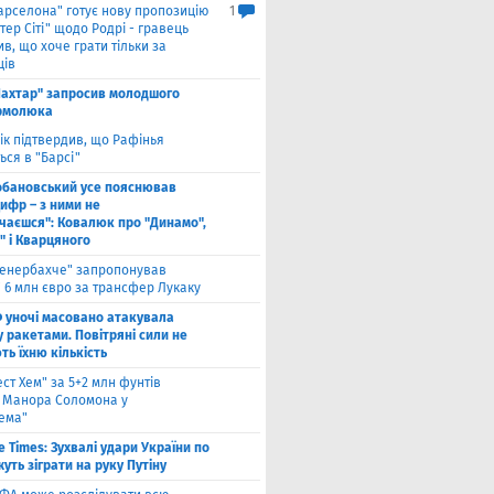
арселона" готує нову пропозицію
1
ер Сіті" щодо Родрі - гравець
в, що хоче грати тільки за
ців
ахтар" запросив молодшого
рмолюка
ік підтвердив, що Рафінья
ся в "Барсі"
обановський усе пояснював
ифр – з ними не
чаєшся": Ковалюк про "Динамо",
" і Кварцяного
енербахче" запропонував
 6 млн євро за трансфер Лукаку
 уночі масовано атакувала
 ракетами. Повітряні сили не
ь їхню кількість
ест Хем" за 5+2 млн фунтів
 Манора Соломона у
хема"
e Times: Зухвалі удари України по
жуть зіграти на руку Путіну