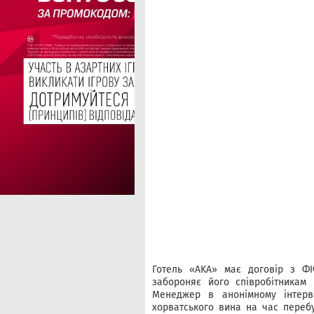
Готель «AKA» має договір з Ф
забороняє його співробітникам 
Менеджер в анонімному інтерв
хорватського вина на час переб