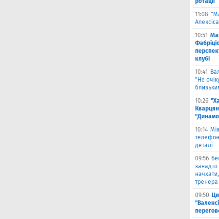
ротації
11:08
"М
Алексіса
10:51
Ма
Фабріці
перспек
клубі
10:41
Ва
"Не очік
близьки
10:26
"Х
Кварцян
"Динамо
10:14
Мі
телефон
деталі
09:56
Бе
занадто 
начхати,
тренера 
09:50
Ци
"Валенсі
перегов