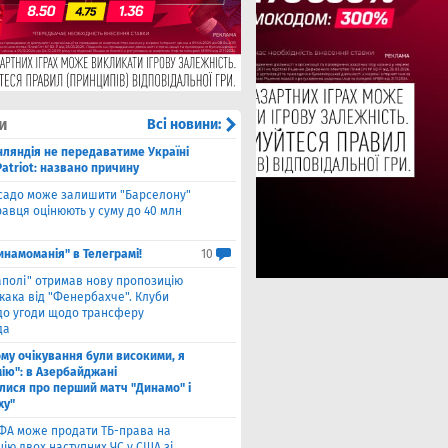
и
Всі новини:
нляндія не передаватиме Україні
atriot: названо причину
садо може залишити "Барселону"
гравця оцінюють у суму до 40 млн
инамоманія" в Телеграмі!
10
аполі" отримав нову пропозицію
кака від "Фенербахче". Клуби
 до угоди щодо трансферу
да
ому очікування були високими, я
мію": в Азербайджані
лися про перший матч "Динамо" і
ху"
ФА може продати ТБ-права на
ію двох наступних ЧС у США зі