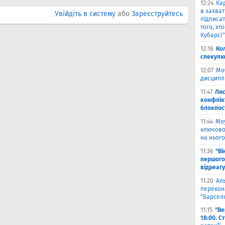
12:24
Кар
в захват
Увійдіть в систему
або
Зареєструйтесь
підписат
того, хт
Кубарсі"
12:18
Ко
спекулю
12:07
Мо
дисциплі
11:47
Лис
конфлікт
блокпост
11:44
Моу
ключово
на нього
11:36
"Ві
першого
відреагу
11:20
Ал
перекона
"Барсел
11:15
"Ве
18:00. С