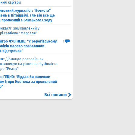
ння кар'єри
льський журналіст: "Вєчиста"
ена ​​в Цітаішвілі, але він все ще
 пропозиції з Близького Сходу
ьюкасл" зацікавлений у
рі хавбека "Марселя"
итро ЛУБІНЕЦЬ: "У Берегівському
1
овіків масово позбавляли
х відстрочок"
ент Діоманде розповів, як
ю вплинув на рішення футболіста
 до "Реалу"
ан ГЕЦКО: "Віддав би належне
ним Ігоря Костюка за проявлений
р"
Всі новини: