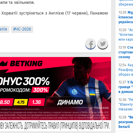
или та звільнили.
збереже
13:39
Му
 Хорватії зустрінеться з Англією (17 червня), Панамою
іспанськ
українсь
атія
#ЧС-2026
13:20
"А
"Атлетик
млн євр
13:19
Сте
стартово
сезону
12:54
Ка
Рашфорд
зборах в
12:37
У Б
гравця 
в домаш
12:36
"Р
"Ювенту
півзахис
12:28
"В
розгромн
Бельгії