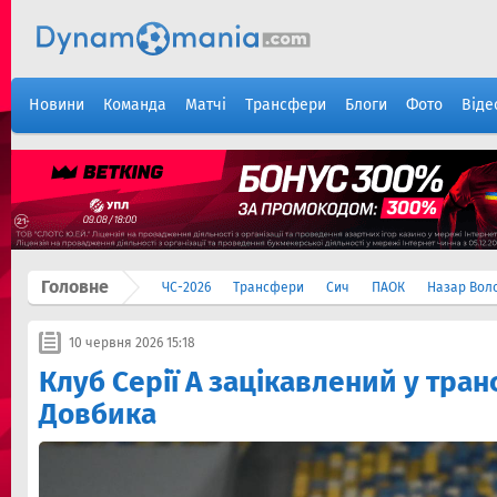
Новини
Команда
Матчі
Трансфери
Блоги
Фото
Віде
Головне
ЧС-2026
Трансфери
Сич
ПАОК
Назар Вол
10 червня 2026 15:18
Клуб Серії А зацікавлений у тра
Довбика