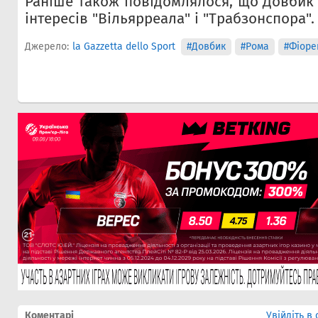
Раніше також повідомлялося, що Довбик 
інтересів "Вільярреала" і "Трабзонспора".
Джерело:
la Gazzetta dello Sport
#Довбик
#Рома
#Фіоре
Коментарі
Увійдіть в