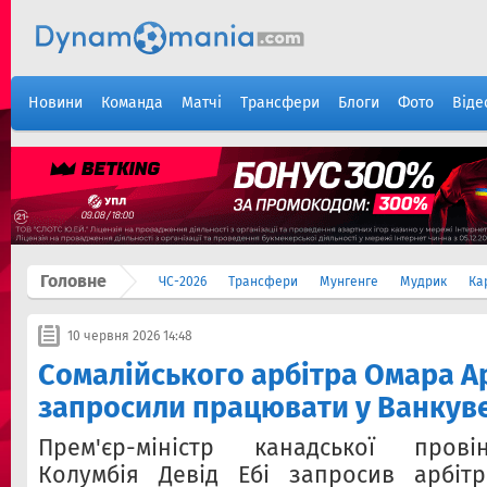
Новини
Команда
Матчі
Трансфери
Блоги
Фото
Віде
Головне
ЧС-2026
Трансфери
Мунгенге
Мудрик
Ка
10 червня 2026 14:48
Сомалійського арбітра Омара А
запросили працювати у Ванкуве
Прем'єр-міністр канадської прові
Колумбія Девід Ебі запросив арбі