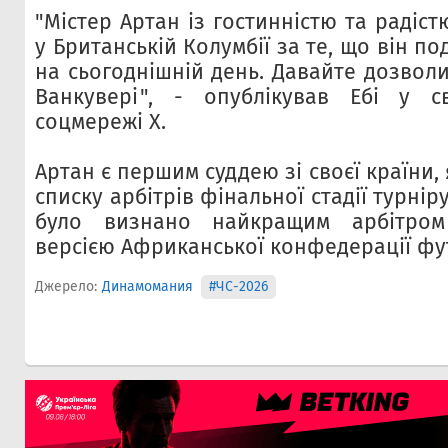
"Містер Артан із гостинністю та радіс
у Британській Колумбії за те, що він по
на сьогоднішній день. Давайте дозвол
Ванкувері", - опублікував Ебі у с
соцмережі X.
Артан є першим суддею зі своєї країни,
списку арбітрів фінальної стадії турніру
було визнано найкращим арбітром
версією Африканської конфедерації фу
Джерело:
Динамомания
#ЧС-2026