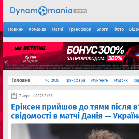
Новини
Команда
Матчі
Трансфери
Блоги
Фото
Віде
Головне
ЧС-2026
Трансфери
Мунгенге
Мудрик
Ка
7 червня 2026 21:36
Еріксен прийшов до тями після в
свідомості в матчі Данія — Україн