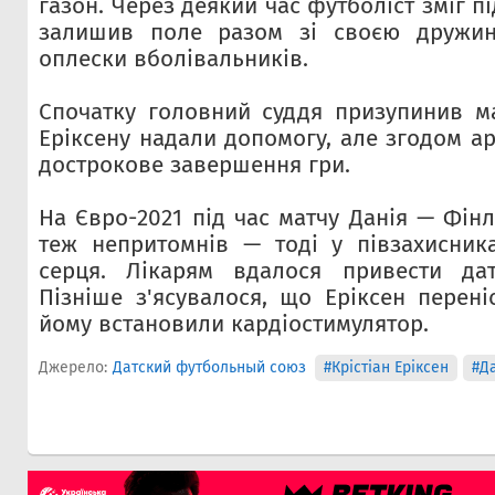
газон. Через деякий час футболіст зміг п
залишив поле разом зі своєю дружин
оплески вболівальників.
Спочатку головний суддя призупинив м
Еріксену надали допомогу, але згодом а
дострокове завершення гри.
На Євро-2021 під час матчу Данія — Фінля
теж непритомнів — тоді у півзахисник
серця. Лікарям вдалося привести да
Пізніше з'ясувалося, що Еріксен перені
йому встановили кардіостимулятор.
Джерело:
Датский футбольный союз
#Крістіан Еріксен
#Д