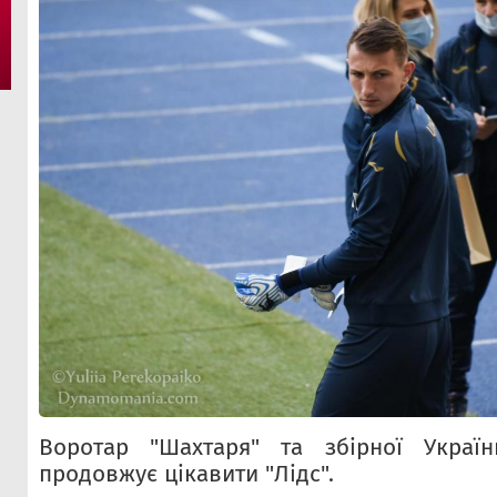
Воротар "Шахтаря" та збірної Укра
продовжує цікавити "Лідс".