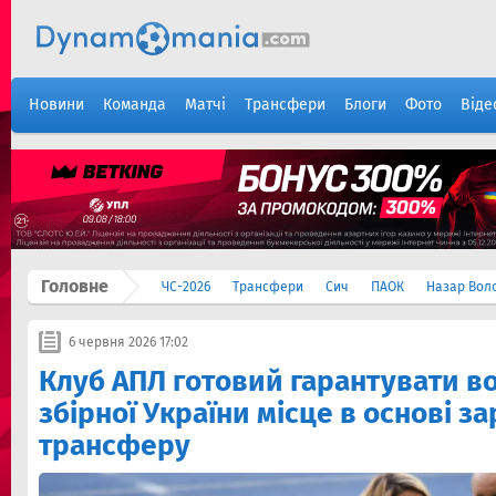
Новини
Команда
Матчі
Трансфери
Блоги
Фото
Віде
Головне
ЧС-2026
Трансфери
Сич
ПАОК
Назар Вол
6 червня 2026 17:02
Клуб АПЛ готовий гарантувати в
збірної України місце в основі з
трансферу