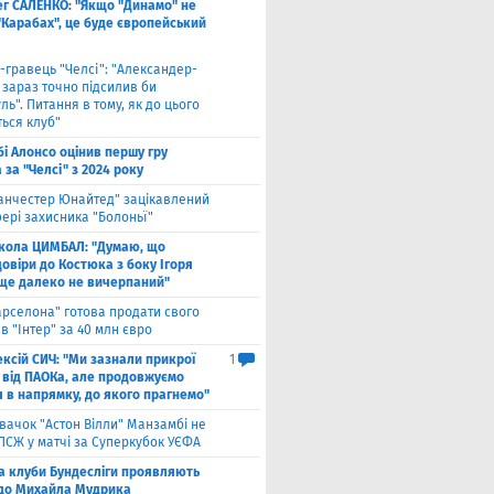
ег САЛЕНКО: "Якщо "Динамо" не
"Карабах", це буде європейський
-гравець "Челсі": "Александер-
 зараз точно підсилив би
ль". Питання в тому, як до цього
ься клуб"
бі Алонсо оцінив першу гру
за "Челсі" з 2024 року
анчестер Юнайтед" зацікавлений
ері захисника "Болоньї"
кола ЦИМБАЛ: "Думаю, що
овіри до Костюка з боку Ігоря
 ще далеко не вичерпаний"
арселона" готова продати свого
в "Інтер" за 40 млн євро
ксій СИЧ: "Ми зазнали прикрої
1
 від ПАОКа, але продовжуємо
я в напрямку, до якого прагнемо"
вачок "Астон Вілли" Манзамбі не
 ПСЖ у матчі за Суперкубок УЄФА
а клуби Бундесліги проявляють
 до Михайла Мудрика