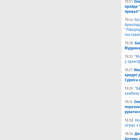
19:51
Ол
пройде 
провал"
19:44
Екс
Арнольд
"Ліверпу
поставит
19:38
Ха
Мудрика 
19:32
"М
у трансф
19:27
Ми
кредит д
Суркіса
19:20
"Б
хавбека 
19:14
Оле
поразки
рухатис
18:58
Но
зіграє з
18:54
Дв
інтерес