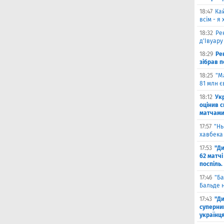
18:47
Ка
всім - я
18:32
Ре
д'Івуару
18:29
Ре
зібрав п
18:25
"М
81 млн є
18:12
Ук
оцінив 
матчами
17:57
"Нь
хавбека 
17:53
"Ди
62 матчі
поспіль.
17:46
"Ба
Бальде н
17:43
"Ди
суперни
українц