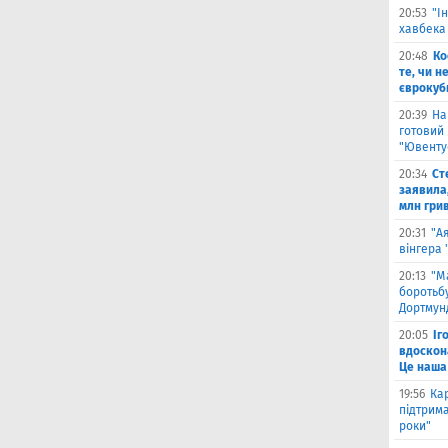
20:53
"І
хавбека
20:48
Ко
те, чи н
єврокуб
20:39
На
готовий
"Ювенту
20:34
Ст
заявила,
млн гри
20:31
"А
вінгера
20:13
"М
боротьбу
Дортмун
20:05
Іг
вдоскон
Це наша
19:56
Ка
підтрим
роки"