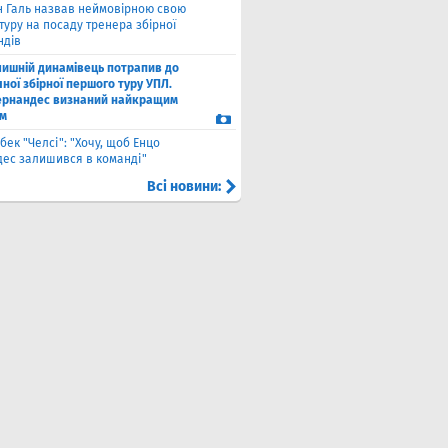
н Галь назвав неймовірною свою
уру на посаду тренера збірної
ндів
лишній динамівець потрапив до
ної збірної першого туру УПЛ.
рнандес визнаний найкращим
м
бек "Челсі": "Хочу, щоб Енцо
ес залишився в команді"
Всі новини: