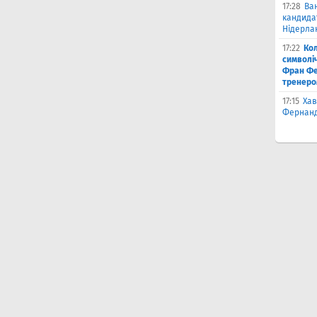
17:28
Ва
кандидат
Нідерла
17:22
Ко
символіч
Фран Фе
тренеро
17:15
Хав
Фернанд