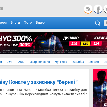
фери
Блоги
Фото
Відео
ри
Сич
ПАОК
Назар Волошин
Мунгенге
Карабах
Динамо
Вс
іну Конате у захиснику "Бернлі"
ого захисника "Бернлі"
Максіма Естева
як заміну для
уб. Конкуренцію мерсисайдцям можуть скласти "Челсі"