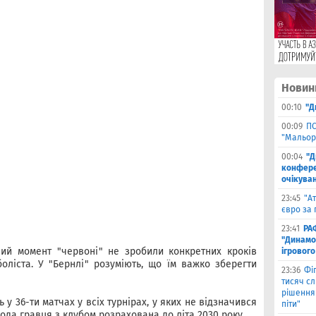
Новин
00:10
"Д
00:09
ПС
"Мальор
00:04
"Д
конферен
очікуван
23:45
"А
євро за 
23:41
РА
"Динамо"
ий момент "червоні" не зробили конкретних кроків
ігрового
оліста. У "Бернлі" розуміють, що їм важко зберегти
23:36
Фіг
тисяч с
рішення 
 у 36-ти матчах у всіх турнірах, у яких не відзначився
піти"
ода гравця з клубом розрахована до літа 2030 року.