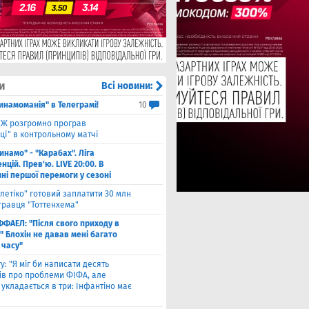
и
Всі новини:
инамоманія" в Телеграмі!
10
Ж розгромно програв
ці" в контрольному матчі
инамо" - "Карабах". Ліга
цій. Прев'ю. LIVE 20:00. В
ні першої перемоги у сезоні
тлетіко" готовий заплатити 30 млн
гравця "Тоттенхема"
ФФАЕЛ: "Після свого приходу в
 Блохін не давав мені багато
 часу"
у: "Я міг би написати десять
лів про проблеми ФІФА, але
укладається в три: Інфантіно має