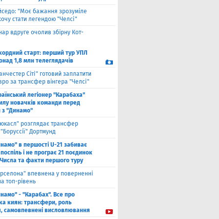
йседо: "Моє бажання зрозуміле
 хочу стати легендою "Челсі"
нар вдруге очолив збірну Кот-
кордний старт: перший тур УПЛ
онад 1,8 млн телеглядачів
анчестер Сіті" готовий заплатити
вро за трансфер вінгера "Челсі"
раїнський легіонер "Карабаха"
силу новачків команди перед
 з "Динамо"
юкасл" розглядає трансфер
"Боруссії" Дортмунд
намо" в першості U-21 забиває
 поспіль і не програє 21 поєдинок
 Числа та факти першого туру
рселона" впевнена у поверненні
а топ-рівень
намо" - "Карабах". Все про
ка киян: трансфери, роль
я, самовпевнені висловлювання