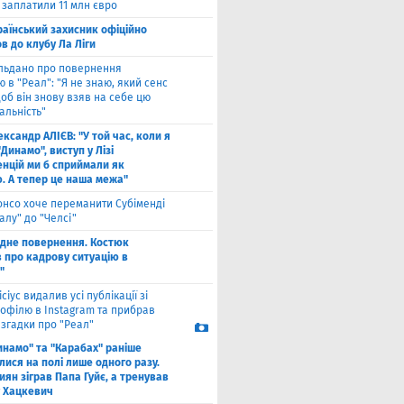
 заплатили 11 млн євро
раїнський захисник офіційно
в до клубу Ла Ліги
льдано про повернення
 в "Реал": "Я не знаю, який сенс
щоб він знову взяв на себе цю
альність"
ксандр АЛІЄВ: "У той час, коли я
"Динамо", виступ у Лізі
нцій ми б сприймали як
ю. А тепер це наша межа"
онсо хоче переманити Субіменді
алу" до "Челсі"
одне повернення. Костюк
в про кадрову ситуацію в
"
ісіус видалив усі публікації зі
рофілю в Instagram та прибрав
 згадки про "Реал"
инамо" та "Карабах" раніше
лися на полі лише одного разу.
киян зіграв Папа Гуйє, а тренував
 Хацкевич