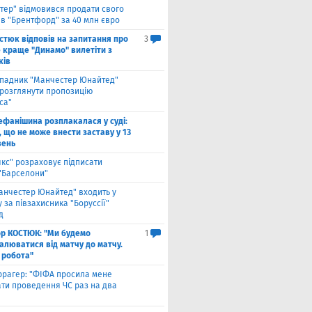
нтер" відмовився продати свого
 в "Брентфорд" за 40 млн євро
стюк відповів на запитання про
3
е краще "Динамо" вилетіти з
ків
падник "Манчестер Юнайтед"
 розглянути пропозицію
са"
ефанішина розплакалася у суді:
 що не може внести заставу у 13
вень
якс" розраховує підписати
 "Барселони"
анчестер Юнайтед" входить у
 за півзахисника "Боруссії"
д
ор КОСТЮК: "Ми будемо
1
алюватися від матчу до матчу.
 робота"
ррагер: "ФІФА просила мене
ати проведення ЧС раз на два