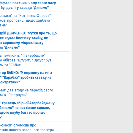
ффаел пояснив, чому свого часу
 Бундеслігу заради "Динамо"
ьюкасл" та "Ноттінгем Форест"
нові пропозиції щодо хавбека
хема"
дрій ДЕМЧЕНКО: "Чутки про те, що
же шукає Костюку заміну, не
ь хорошому мікроклімату
ні "Динамо"
га чемпіонів. "Фенербахче"
 обіграв "Штурм", "Орхус" був
им за "Сабах"
ктор ВАЦКО: "У першому матчі з
" "Карабах" зробить ставку на
контратаки"
еал" дав згоду на перехід свого
а в "Ліверпуль"
с-гравець збірної Азербайджану:
Динамо" не настільки сильне,
 цього клубу багато про що
ь"
ьюкасл" оголосив про
ення нового головного тренера.