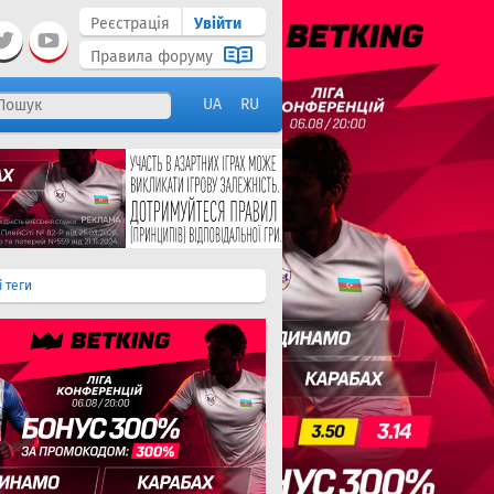
Реєстрація
Увійти
Правила форуму
UA
RU
і теги