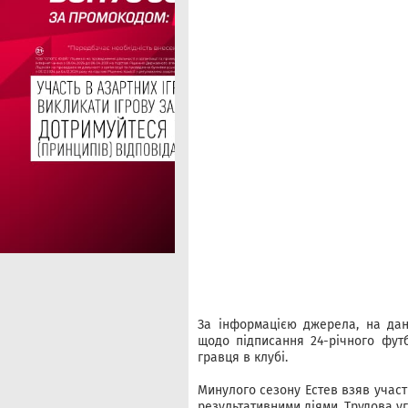
За інформацією джерела, на дан
щодо підписання 24-річного футб
гравця в клубі.
Минулого сезону Естев взяв участь
результативними діями. Трудова уг