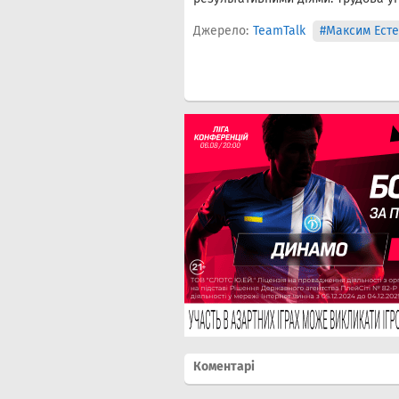
Джерело:
TeamTalk
#Максим Ест
Коментарі