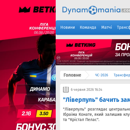
Новини
Команда
Матчі
Транс
Головне
ЧС-2026
Трансфе
6 червня 2026 16:34
"Ліверпуль" бачить зам
"Ліверпуль" розглядає центральн
Ібраїма Конате, який залишив кл
та "Крістал Пелас".