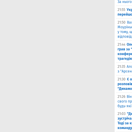
За нього
21:55
Ук
перейшо
21:50
Ва
Моурінью
у тому, 
відповід
21:44
Оле
грав за 
конфере
трагеді
21:35
Ал
з "Арсен
21:30
Є 
розпові
"Динамо
21:26
Він
свого п
будь-які
21:03
"Д
зустріча
Тоді за 
команду