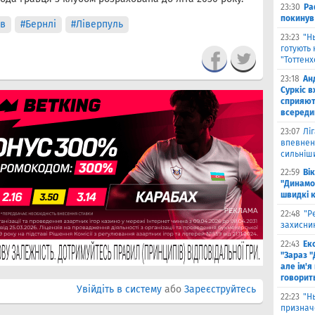
23:30
Ра
покинув
ев
#Бернлі
#Ліверпуль
23:23
"Н
готують 
"Тоттен
23:18
Ан
Суркіс в
сприяют
всереди
23:07
Лі
впевнено
сильніш
22:59
Ві
"Динамо
швидкі 
22:48
"Р
захисник
22:43
Ек
"Зараз "
але ім'я
говорит
Увійдіть в систему
або
Зареєструйтесь
22:23
"Н
признач