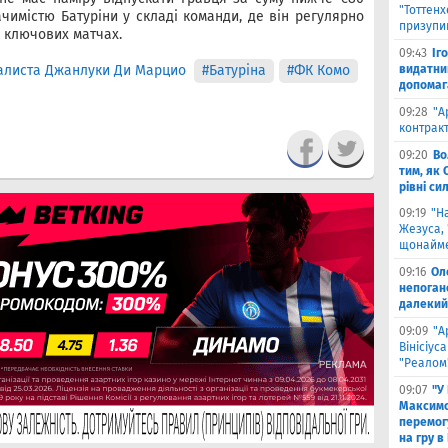
"Тоттен
чимістю Батуріни у складі команди, де він регулярно
призупи
у ключових матчах.
09:43
Іг
алиста Джанлуки Ди Марцио
#Батуріна
#ФК Комо
видатни
допомага
09:28
"А
контрак
09:20
Во
тим, як 
рівні си
09:19
"Н
Жезуса,
щонайме
09:16
Ол
непоган
далекий
09:09
"А
Вінісіус
"Реалом
09:07
"У
Максимо
перемог
на гру в