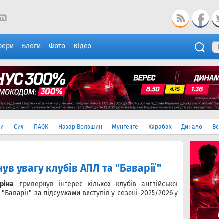
фери
Блоги
Фото
Відео
ри
Сич
ПАОК
Назар Волошин
Мунгенге
Карабах
Динамо
Вс
ув увагу клубів АПЛ та "Баварії"
ріна
привернув інтерес кількох клубів англійської
 "Баварії" за підсумками виступів у сезоні-2025/2026 у