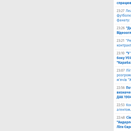
спрацюв
23:27
Ле
футболку
фанату: 
23:26
"Д
Відеоог
23:21
"Ре
контракт
23:10
"У
боку УЄ
"Карабах
23:07
Лі
розгроми
м'ячів "
22:56
По
визначен
ДАК 190
22:53
Ко
агентом.
22:48
Сі
"Андерле
Ліги Єв