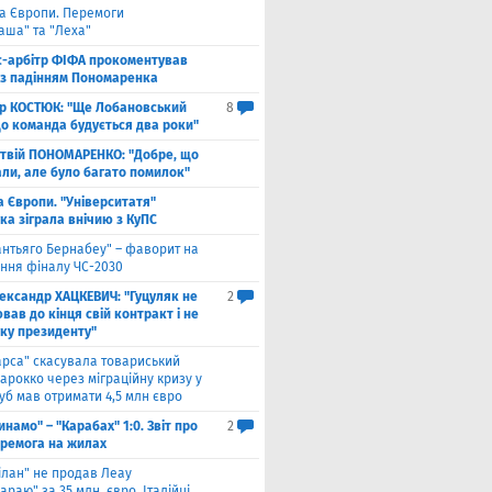
га Європи. Перемоги
аша" та "Леха"
с-арбітр ФІФА прокоментував
із падінням Пономаренка
ор КОСТЮК: "Ще Лобановський
8
що команда будується два роки"
твій ПОНОМАРЕНКО: "Добре, що
али, але було багато помилок"
а Європи. "Університатя"
ка зіграла внічию з КуПС
антьяго Бернабеу" – фаворит на
ння фіналу ЧС-2030
ександр ХАЦКЕВИЧ: "Гуцуляк не
2
ав до кінця свій контракт і не
уку президенту"
арса" скасувала товариський
арокко через міграційну кризу у
луб мав отримати 4,5 млн євро
инамо" – "Карабах" 1:0. Звіт про
2
еремога на жилах
ілан" не продав Леау
араю" за 35 млн. євро. Італійці