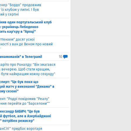
енер "Бордо" продовжив
 із клубом у липні. І був
ий у серпні
інив один португальський клуб
й: українець Лебеденко
ть кар'єру в "Ароці"
оттенхем" досяг усної
ності з ван де Веном про новий
т
инамоманія" в Телеграмі!
10
чаріто про Роналду: "Він змагався
а вечерею. Щоб стати кращим,
о бути найкращим кожну секунду"
сперт: "Це був поки що
ий матч у виконанні "Динамо" в
ому сезоні"
ент: "Родрі повідомив "Реалу"
ення перейти до "Барселони""
ександр БАБИЧ: "Це був
й футбол, але в Азербайджані
" потрібен режисер"
анСіті" придбає воротаря