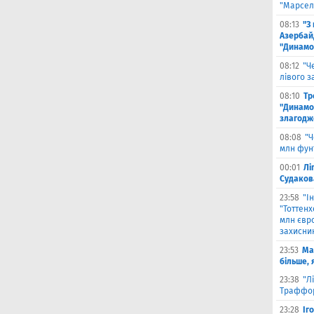
"Марселя
08:13
"З
Азербай
"Динамо
08:12
"Ч
лівого з
08:10
Тр
"Динамо
злагодж
08:08
"Ч
млн фун
00:01
Лі
Судаков
23:58
"І
"Тоттен
млн євро
захисни
23:53
Ма
більше, 
23:38
"Л
Траффор
23:28
Іг