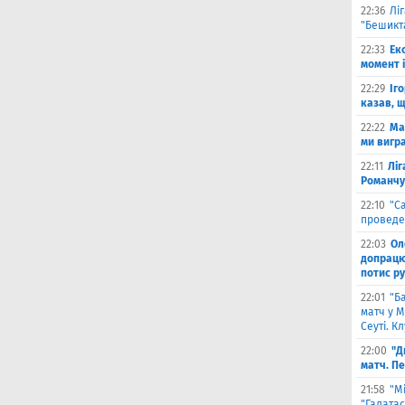
22:36
Лі
"Бешикт
22:33
Ек
момент 
22:29
Іг
казав, 
22:22
Ма
ми вигр
22:11
Ліг
Романчу
22:10
"С
проведе
22:03
Ол
допрацюв
потис р
22:01
"Б
матч у М
Сеуті. К
22:00
"Д
матч. П
21:58
"М
"Галатас