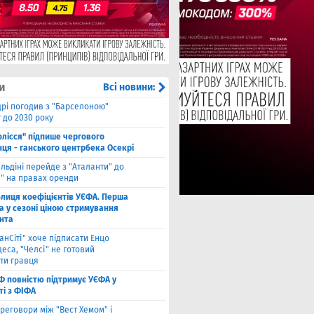
и
Всі новини:
рі погодив з "Барселоною"
 до 2030 року
олісся" підпише чергового
ця - ганського центрбека Осекрі
льдіні перейде з "Аталанти" до
і" на правах оренди
блиця коефіцієнтів УЄФА. Перша
а у сезоні ціною стримування
нта
анСіті" хоче підписати Енцо
еса, "Челсі" не готовий
ти гравця
Ф повністю підтримує УЄФА у
ті з ФІФА
реговори між "Вест Хемом" і