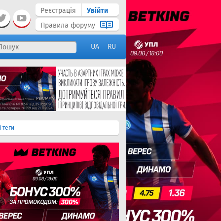
Реєстрація
Увійти
Правила форуму
UA
RU
і теги