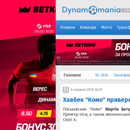
Новини
Команда
Матчі
Транс
Головне
ЧС-2026
Трансфе
6 червня 2026 16:25
Хавбек "Комо" приверн
Півзахисник "Комо"
Мартін Бату
Прем'єр-ліги, а також мюнхенської
Серії А.