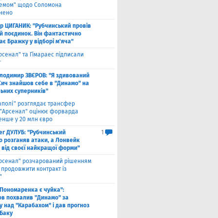
хемом" щодо Соломона
нено
ор ЦИГАНИК: "Рубчинський провів
й поєдинок. Він фантастично
є Бражку у відборі м'яча"
рсенал" та Гімараес підписали
т
лодимир ЗВЄРОВ: "Я здивований
Сич знайшов себе в "Динамо" на
льних суперників"
аполі" розглядає трансфер
 "Арсенал" оцінює форварда
нше у 20 млн євро
ег ДУЛУБ: "Рубчинський
1
о розганяв атаки, а Лонвейк
 від своєї найкращої форми"
рсенал" розчарований рішенням
а продовжити контракт із
"
 Пономаренка є чуйка":
в похвалив "Динамо" за
у над "Карабахом" і дав прогноз
 Баку