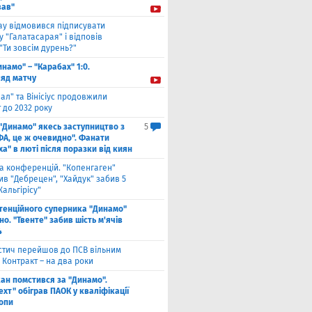
ав"
ау відмовився підписувати
 "Галатасарая" і відповів
"Ти зовсім дурень?"
инамо" – "Карабах" 1:0.
ляд матчу
ал" та Вінісіус продовжили
 до 2032 року
 "Динамо" якесь заступництво з
5
ФА, це ж очевидно". Фанати
а" в люті після поразки від киян
га конференцій. "Копенгаген"
в "Дебрецен", "Хайдук" забив 5
Жальгірісу"
тенційного суперника "Динамо"
о. "Твенте" забив шість м'ячів
4
стич перейшов до ПСВ вільним
 Контракт – на два роки
кан помстився за "Динамо".
хт" обіграв ПАОК у кваліфікації
ропи