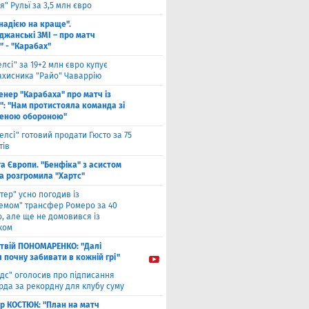
" Рульї за 3,5 млн євро
 надією на краще".
джанські ЗМІ – про матч
" - "Карабах"
елсі" за 19+2 млн євро купує
ахисника "Райо" Чаваррію
енер "Карабаха" про матч із
": "Нам протистояла команда зі
еною обороною"
елсі" готовий продати Гюсто за 75
тів
га Європи. "Бенфіка" з асистом
а розгромила "Хартс"
нтер" усно погодив із
хемом" трансфер Ромеро за 40
, але ще не домовився із
ком
твiй ПОНОМАРЕНКО: "Далі
я почну забивати в кожній грі"
ідс" оголосив про підписання
да за рекордну для клубу суму
ор КОСТЮК: "План на матч