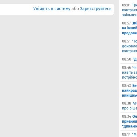
09:01
Тр
Увійдіть в систему
або
Зареєструйтесь
контракт
звільнен
08:57
Зм
на інши
продовжи
08:51
"Т
домовле
контрак
08:50
"Д
08:46
Чi
навіть з
потрібн
08:43
Ек
найкращ
нинішнь
08:38
Аг
про ріш
08:34
Ол
приємни
"Динамо
08:14
"М