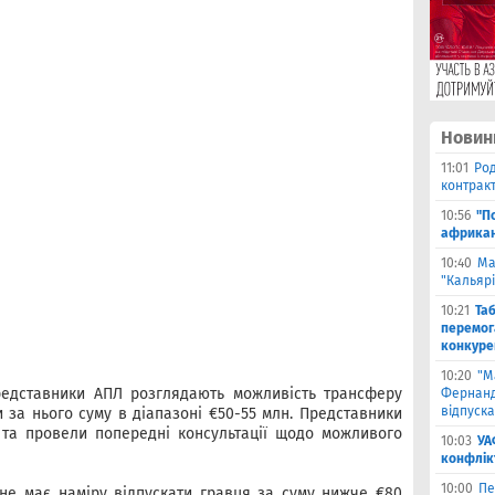
Новин
11:01
Род
контракт
10:56
"П
африкан
10:40
Ма
"Кальяр
10:21
Та
перемог
конкуре
10:20
"М
редставники АПЛ розглядають можливість трансферу
Фернанд
відпуска
и за нього суму в діапазоні €50-55 млн. Представники
 та провели попередні консультації щодо можливого
10:03
УА
конфлік
10:00
Пе
не має наміру відпускати гравця за суму нижче €80