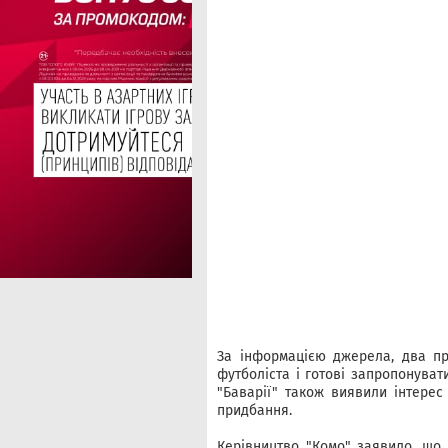
За інформацією джерела, два п
футболіста і готові запропонуват
"Баварії" також виявили інтерес
придбання.
Керівництво "Комо" заявило, що 