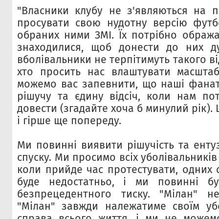
"Власники клубу не з'являються на п
просувати свою нудотну версію футб
обраних ними ЗМІ. Їх потрібно обража
знаходилися, щоб донести до них д
вболівальники не терпітимуть такого в
хто просить нас влаштувати масштаб
можемо вас запевнити, що наші фана
рішучу та єдину відсіч, коли нам по
довести (згадайте хоча б минулий рік). 
і гірше ще попереду.
Ми повинні виявити рішучість та ентуз
спуску. Ми просимо всіх уболівальників
коли прийде час протестувати, одних 
буде недостатньо, і ми повинні б
безпрецедентного тиску. "Мілан" не
"Мілан" завжди належатиме своїм уб
справа всього життя, і ми не можем