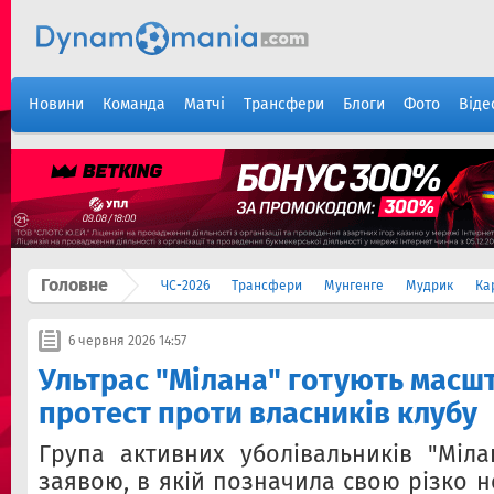
Новини
Команда
Матчі
Трансфери
Блоги
Фото
Віде
Головне
ЧС-2026
Трансфери
Мунгенге
Мудрик
Ка
6 червня 2026 14:57
Ультрас "Мілана" готують масш
протест проти власників клубу
Група активних уболівальників "Міла
заявою, в якій позначила свою різко 