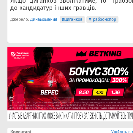
Якщо Циганков зволікатиме, то "Трабзо
до кандидатур інших гравців.
Джерело:
Динамомания
#Циганков
#Трабзонспор
Коментарі
Увійдіть в