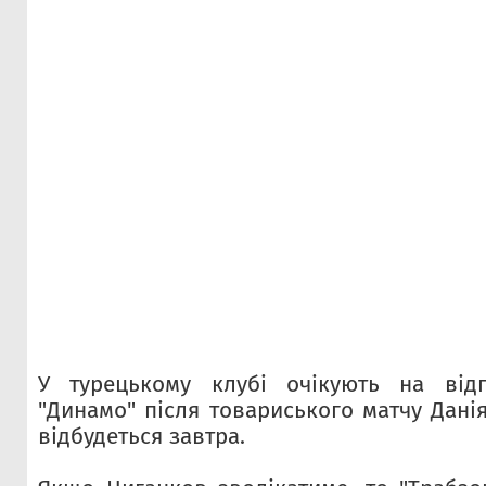
У турецькому клубі очікують на відп
"Динамо" після товариського матчу Данія
відбудеться завтра.