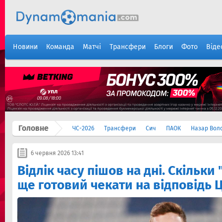
Новини
Команда
Матчі
Трансфери
Блоги
Фото
Віде
Головне
ЧС-2026
Трансфери
Сич
ПАОК
Назар Вол
6 червня 2026 13:41
Відлік часу пішов на дні. Скільк
ще готовий чекати на відповідь 