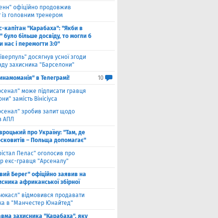
енн" офіційно продовжив
т із головним тренером
с-капітан "Карабаха": "Якби в
 було більше досвіду, то могли б
 нас і перемогти 3:0"
іверпуль" досягнув усної згоди
нду захисника "Барселони"
инамоманія" в Телеграмі!
10
рсенал" може підписати гравця
ни" замість Вінісіуса
рсенал" зробив запит щодо
з АПЛ
вроцький про Україну: "Там, де
осковитів – Польща допомагає"
рістал Пелас" оголосив про
р екс-гравця "Арсеналу"
івий Берег" офіційно заявив на
исника африканської збірної
ьюкасл" відмовився продавати
ка в "Манчестер Юнайтед"
авма захисника "Карабаха", яку