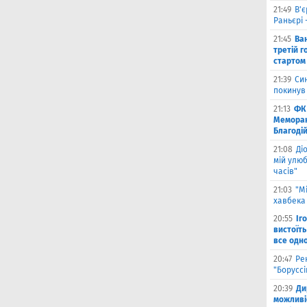
21:49
В'є
Раньєрі 
21:45
Ва
третій г
стартом
21:39
Син
покинув
21:13
ФК 
Меморан
Благоді
21:08
Ді
мій улюб
часів"
21:03
"М
хавбека 
20:55
Іг
вистоїть
все одн
20:47
Ре
"Борусс
20:39
Ди
можливі