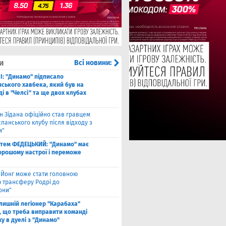
и
Всі новини:
І: "Динамо" підписало
ського хавбека, який був на
і в "Челсі" та ще двох клубах
н Зідана офіційно став гравцем
спанського клубу після відходу з
и"
тем ФЕДЕЦЬКИЙ: "Динамо" має
хорошому настрої і переможе
 Йонг може стати головною
 трансферу Родрі до
они"
лишній легіонер "Карабаха"
, що треба виправити команді
ху в дуелі з "Динамо"