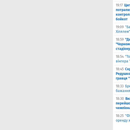
19:17
Циг
потрапи
контрол
бойкот
19:09
"Б
Хілялем
18:59
"Д
"Чорном
стадіону
18:54
"Т
вінгера
18:45
Ск
Редушко
гравця 
18:33
Бр
бажання
18:30
Ви
перейшов
чемпіона
18:25
"Ф
оренду 