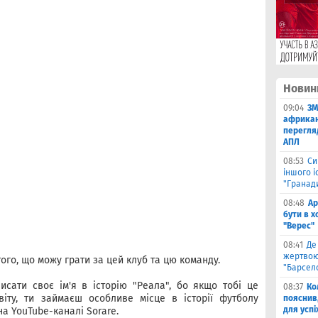
Новин
09:04
ЗМ
африкан
перегляд
АПЛ
08:53
Си
іншого і
"Гранад
08:48
Ар
бути в 
"Верес"
08:41
Де
жертвою
 того, що можу грати за цей клуб та цю команду.
"Барсел
сати своє ім'я в історію "Реала", бо якщо тобі це
08:37
Ко
віту, ти займаєш особливе місце в історії футболу
пояснив
для успі
на YouTube-каналі Sorare.