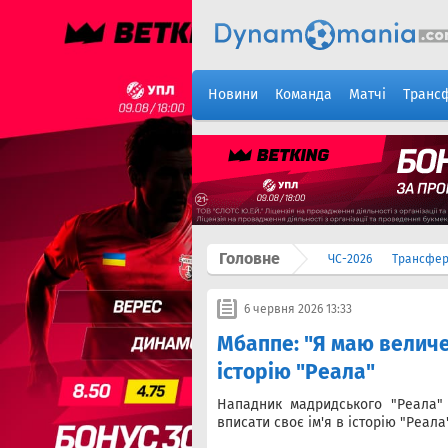
Новини
Команда
Матчі
Транс
Головне
ЧС-2026
Трансфе
6 червня 2026 13:33
Мбаппе: "Я маю величе
історію "Реала"
Нападник мадридського "Реала
вписати своє ім'я в історію "Реала"