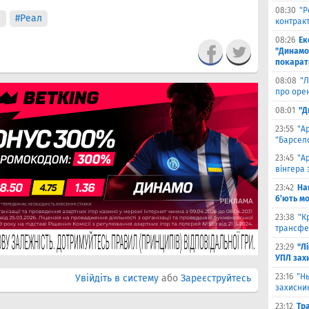
08:30
"Р
е
#Реал
контрак
08:26
Ек
"Динамо"
покарати
08:08
"Л
про оре
08:01
"Д
23:55
"А
"Барсело
23:45
"А
вінгера 
23:42
На
б’ють м
23:38
"К
трансфе
23:29
"Л
УПЛ зах
23:16
"Н
Увійдіть в систему
або
Зареєструйтесь
захисни
23:12
Тр