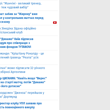
рі: "Манчіні - великий тренер,
- теж чудовий вибір"
нат забив за "Жирону" вже
ол у контрольних матчах перед
 сезону
 Зінедіна Зідана офіційно
 іспанський клуб
"Динамо" Київ підписав
дум про співпрацю з
йним фондом TYTANOVI
оманде: "Кріштіану Роналду - це
лений гравець "Реала" усіх
ілан" може підписати 32-річного
збірної Аргентини
ор ЦИГАНИК: "Навіть якщо "Верес"
 на старті матчу, потім "Динамо"
о його дотисне"
кордсмен "Дженоа" перейшов у
ію" Дортмунд
ректор клубу УПЛ заявив про
сть повноцінного викупу