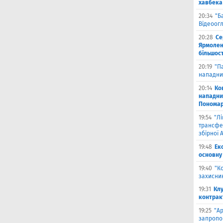
хавбека
20:34
"Б
Відеоог
20:28
Се
Ярмоленк
більшост
20:19
"П
нападни
20:14
Ко
нападни
Пономар
19:54
"Л
трансфе
збірної А
19:48
Ек
основну
19:40
"К
захисник
19:31
Клу
контрак
19:25
"А
запропо