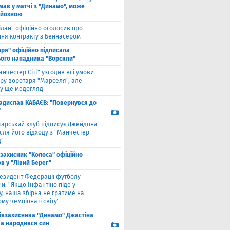
мав у матчі з "Динамо", може
рйозною
ілан" офіційно оголосив про
ння контракту з Беннасером
оря" офіційно підписала
ого нападника "Ворскли"
анчестер Сіті" узгодив всі умови
ру воротаря "Марселя", але
у ще медогляд
адислав КАБАЄВ: "Повернувся до
"
тарський клуб підписує Джейдона
сля його відходу з "Манчестер
"
взахисник "Колоса" офіційно
в у "Лівий Берег"
езидент Федерації футболу
и: "Якщо Інфантіно піде у
у, наша збірна не гратиме на
му чемпіонаті світу"
півзахисника "Динамо" Джастіна
а народився син