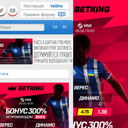
Реєстрація
Увійти
Правила форуму
UA
RU
і теги