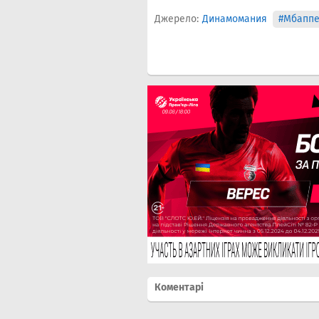
Джерело:
Динамомания
#Мбапп
Коментарі