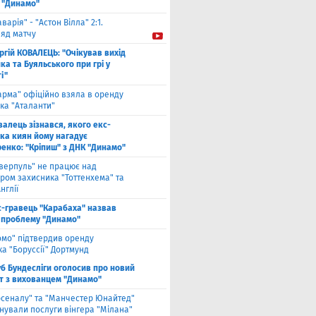
 "Динамо"
аварія" - "Астон Вілла" 2:1.
ляд матчу
ргій КОВАЛЕЦЬ: "Очікував вихід
а та Буяльського при грі у
і"
арма" офіційно взяла в оренду
ка "Аталанти"
валець зізнався, якого екс-
ка киян йому нагадує
енко: "Кріпиш" з ДНК "Динамо"
іверпуль" не працює над
ром захисника "Тоттенхема" та
нглії
с-гравець "Карабаха" назвав
 проблему "Динамо"
омо" підтвердив оренду
а "Боруссії" Дортмунд
б Бундесліги оголосив про новий
т з вихованцем "Динамо"
рсеналу" та "Манчестер Юнайтед"
нували послуги вінгера "Мілана"