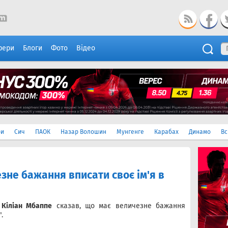
фери
Блоги
Фото
Відео
ри
Сич
ПАОК
Назар Волошин
Мунгенге
Карабах
Динамо
Вс
зне бажання вписати своє ім'я в
"
Кіліан Мбаппе
сказав, що має величезне бажання
.