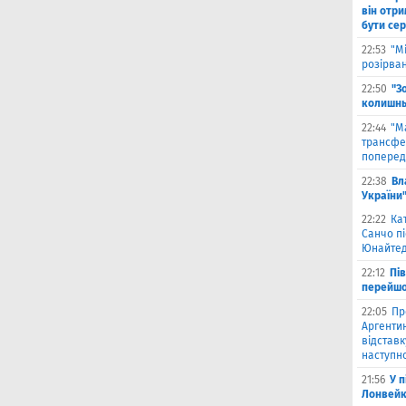
він отри
бути се
22:53
"М
розірва
22:50
"З
колишнь
22:44
"М
трансфе
поперед
22:38
Вл
України
22:22
Ка
Санчо пі
Юнайтед
22:12
Пі
перейшо
22:05
Пр
Аргентин
відставк
наступно
21:56
У 
Лонвейк