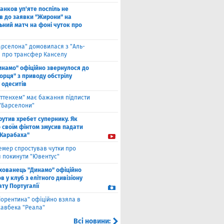
анков уп'яте поспіль не
в до заявки "Жирони" на
ьний матч на фоні чуток про
арселона" домовилася з "Аль-
" про трансфер Канселу
инамо" офіційно звернулося до
орця" з приводу обстрілу
 одеситів
оттенхем" має бажання підписти
 "Барселони"
рутив хребет супернику. Як
 своїм фінтом змусив падати
"Карабаха"
емер спростував чутки про
 покинути "Ювентус"
хованець "Динамо" офіційно
 у клуб з елітного дивізіону
ту Португалії
іорентина" офіційно взяла в
хавбека "Реала"
Всі новини: