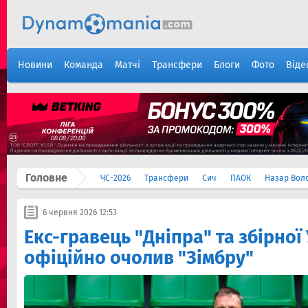
Новини
Команда
Матчі
Трансфери
Блоги
Фото
Віде
Головне
ЧС-2026
Трансфери
Сич
ПАОК
Назар Вол
6 червня 2026 12:53
Екс-гравець "Дніпра" та збірної
офіційно очолив "Зімбру"