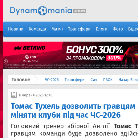
Новини
Команда
Матчі
Трансфери
Блоги
Фото
Віде
Головне
ЧС-2026
Трансфери
Сич
ПАОК
Назар Вол
6 червня 2026 12:43
Томас Тухель дозволить гравцям з
міняти клуби під час ЧС-2026
Головний тренер збірної Англії
Томас Т
гравцям команди буде дозволено здійс