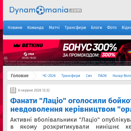
Новини
Команда
Матчі
Трансфери
Блоги
Фото
Віде
Головне
ЧС-2026
Трансфери
Сич
ПАОК
Назар Вол
6 червня 2026 12:32
Фанати "Лаціо" оголосили бойко
невдоволення керівництвом "ор
Активні вболівальники "Лаціо" опубліку
в якому розкритикували нинішнє кер