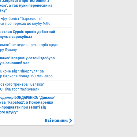
е закривати протистояння з
хом", а так муки перенесли на
аку"
с-футболіст "Барселони"
ся про перехід до клубу МЛС
чеслав Суркіс провів дебютний
 нуль в єврокубках
онако" не веде переговорів щодо
ру Лукаку
намо" вперше у сезоні здобуло
у в основний час
 хоче від "Ліверпуля" за
р Барколя понад 150 млн євро
ловного тренера "Селтіка"
О'Ніла госпіталізували
лодимир БОНДАРЕНКО: "Динамо"
е за "Карабах", а Пономаренка
 продавати при запиті від
ого клубу"
Всі новини: