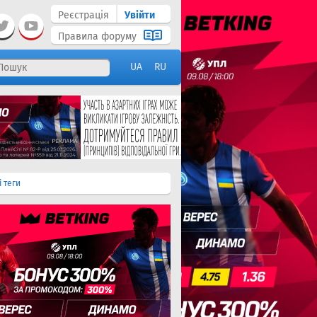
Реєстрація
Увійти
Правила форуму
UA
RU
і теги