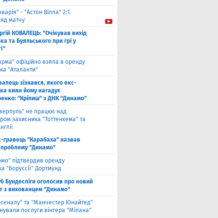
аварія" - "Астон Вілла" 2:1.
ляд матчу
ргій КОВАЛЕЦЬ: "Очікував вихід
а та Буяльського при грі у
і"
арма" офіційно взяла в оренду
ка "Аталанти"
валець зізнався, якого екс-
ка киян йому нагадує
енко: "Кріпиш" з ДНК "Динамо"
іверпуль" не працює над
ром захисника "Тоттенхема" та
нглії
с-гравець "Карабаха" назвав
 проблему "Динамо"
омо" підтвердив оренду
а "Боруссії" Дортмунд
б Бундесліги оголосив про новий
т з вихованцем "Динамо"
рсеналу" та "Манчестер Юнайтед"
нували послуги вінгера "Мілана"