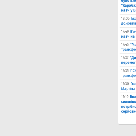
було вж
"Караба
матч у Б
18:05
Ек
домовив
17:49
В'я
матч на
17:45
"М
трансфе
17:37
"Ди
перемог
17:35
ПСЖ
трансфе
17:30
Го
Мартіна 
17:19
Во
сильніш
потрібно
серйозн