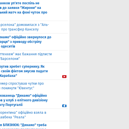
анков уп'яте поспіль не
в до заявки "Жирони" на
ьний матч на фоні чуток про
арселона" домовилася з "Аль-
" про трансфер Канселу
инамо" офіційно звернулося до
орця" з приводу обстрілу
 одеситів
оттенхем" має бажання підписти
 "Барселони"
рутив хребет супернику. Як
 своїм фінтом змусив падати
"Карабаха"
емер спростував чутки про
 покинути "Ювентус"
хованець "Динамо" офіційно
 у клуб з елітного дивізіону
ту Португалії
іорентина" офіційно взяла в
хавбека "Реала"
ля БЛИЗНЮК: "Динамо" треба