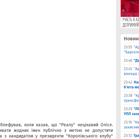
Новин
23:55
"А
"Барсело
23:46
"Д
23:45
"А
вінгера 
23:42
На
б’ють м
23:38
"К
трансфе
23:29
"Л
УПЛ зах
23:16
"Н
блефував, коли казав, що "Реалу" нецікавий Олісе.
захисни
ивати жодних імен публічно з метою не допустити
ула з кандидатом у президенти "Королівського клубу"
23:12
Тр