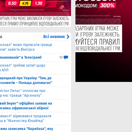
и
Всі новини:
рсенал" може підписати гравця
ни" замість Вінісіуса
инамоманія" в Телеграмі!
10
рсенал" зробив запит щодо
з АПЛ
вроцький про Україну: "Там, де
осковитів – Польща допомагає"
рістал Пелас" оголосив про
р екс-гравця "Арсеналу"
івий Берег" офіційно заявив на
исника африканської збірної
ьюкасл" відмовився продавати
ка в "Манчестер Юнайтед"
авма захисника "Карабаха", яку