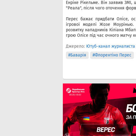
Енріке Рікельме. Він заявив ЗМІ,
"Реала", після чого оточення фор
Перес бажає придбати Олісе, ос
ігрової моделі Жозе Моурінью.
розвитку нападників Кіліана Мбапп
грою Олісе під час очного матчу к
Джерело:
Ютуб-канал журналиста
#Баварія
#Флорентіно Перес