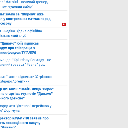
рі: "Манчіні - великий тренер,
- теж чудовий вибір"
нат забив за "Жирону" вже
ол у контрольних матчах перед
 сезону
 Зінедіна Зідана офіційно
 іспанський клуб
"Динамо" Київ підписав
дум про співпрацю з
йним фондом TYTANOVI
оманде: "Кріштіану Роналду - це
лений гравець "Реала" усіх
ілан" може підписати 32-річного
збірної Аргентини
ор ЦИГАНИК: "Навіть якщо "Верес"
 на старті матчу, потім "Динамо"
о його дотисне"
кордсмен "Дженоа" перейшов у
ію" Дортмунд
ректор клубу УПЛ заявив про
сть повноцінного викупу
 "Динамо"