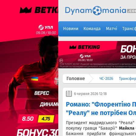
Новини
Команда
Матчі
Транс
Головне
ЧС-2026
Трансфе
6 червня 2026 12:18
Романо: "Флорентіно П
"Реалу" не потрібен Ол
Президент мадридського "Реала
покупку гравця "Баварії"
Майкла 
бажання придбати французького