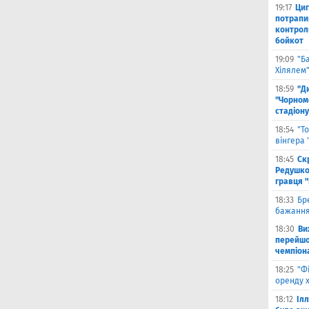
19:17
Циг
потрапи
контрол
бойкот
19:09
"Б
Хілялем
18:59
"Д
"Чорном
стадіону
18:54
"Т
вінгера
18:45
Ск
Редушко
гравця 
18:33
Бр
бажання
18:30
Ви
перейшов
чемпіона
18:25
"Ф
оренду 
18:12
Іл