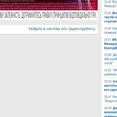
21:49
В'є
Раньєрі 
21:45
Ва
третій г
стартом
Увійдіть в систему
або
Зареєструйтесь
21:39
Син
покинув
21:13
ФК 
Меморан
Благоді
21:08
Ді
мій улюб
часів"
21:03
"М
хавбека 
20:55
Іг
вистоїть
все одн
20:47
Ре
"Борусс
20:39
Ди
можливі
хавбека