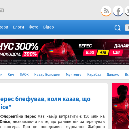
фери
Блоги
Фото
Відео
ри
Сич
ПАОК
Назар Волошин
Мунгенге
Карабах
Динамо
Вс
ерес блефував, коли казав, що
ісе"
"
Флорентіно Перес
має намір витратити € 150 млн на
Олісе
, незважаючи на те, що раніше він заперечував
 вінгера. Про це повідомляє журналіст Фабріціо