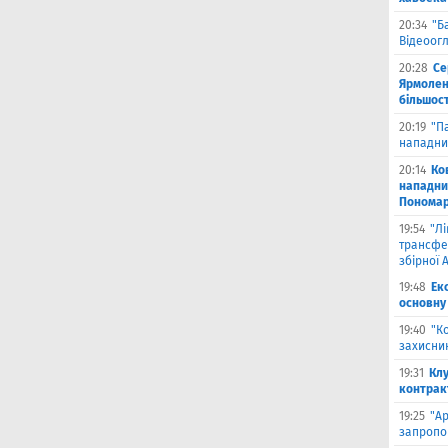
20:34
"Б
Відеоог
20:28
Се
Ярмоленк
більшост
20:19
"П
нападни
20:14
Ко
нападни
Пономар
19:54
"Л
трансфе
збірної А
19:48
Ек
основну
19:40
"К
захисник
19:31
Клу
контрак
19:25
"А
запропо