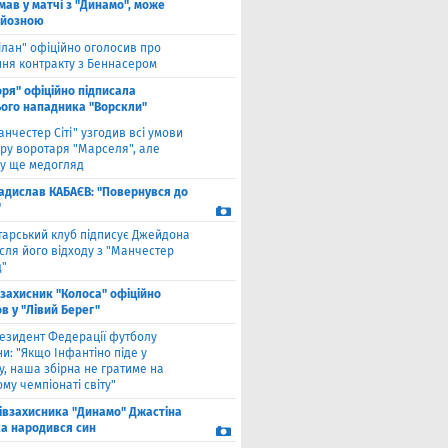
мав у матчі з "Динамо", може
рйозною
ілан" офіційно оголосив про
ння контракту з Беннасером
оря" офіційно підписала
ого нападника "Ворскли"
анчестер Сіті" узгодив всі умови
ру воротаря "Марселя", але
у ще медогляд
адислав КАБАЄВ: "Повернувся до
"
тарський клуб підписує Джейдона
сля його відходу з "Манчестер
"
взахисник "Колоса" офіційно
в у "Лівий Берег"
езидент Федерації футболу
и: "Якщо Інфантіно піде у
у, наша збірна не гратиме на
му чемпіонаті світу"
півзахисника "Динамо" Джастіна
а народився син