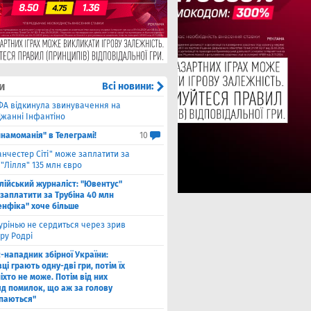
и
Всі новини:
ФА відкинула звинувачення на
Джанні Інфантіно
намоманія" в Телеграмі!
10
нчестер Сіті" може заплатити за
"Лілля" 135 млн євро
алійський журналіст: "Ювентус"
заплатити за Трубіна 40 млн
енфіка" хоче більше
рінью не сердиться через зрив
ру Родрі
-нападник збірної України:
ці грають одну-дві гри, потім їх
іхто не може. Потім від них
яд помилок, що аж за голову
паються"