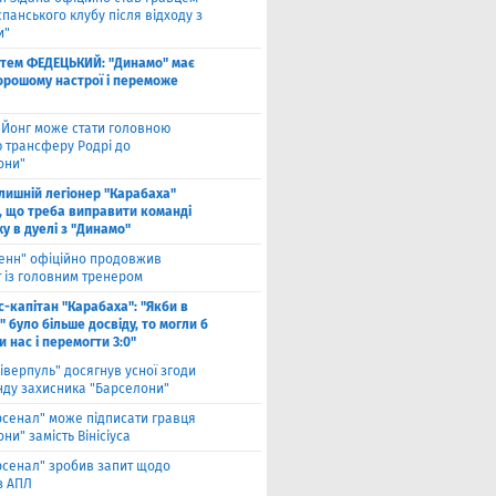
спанського клубу після відходу з
и"
тем ФЕДЕЦЬКИЙ: "Динамо" має
хорошому настрої і переможе
 Йонг може стати головною
 трансферу Родрі до
они"
лишній легіонер "Карабаха"
, що треба виправити команді
ху в дуелі з "Динамо"
енн" офіційно продовжив
т із головним тренером
с-капітан "Карабаха": "Якби в
 було більше досвіду, то могли б
 нас і перемогти 3:0"
іверпуль" досягнув усної згоди
нду захисника "Барселони"
рсенал" може підписати гравця
ни" замість Вінісіуса
рсенал" зробив запит щодо
з АПЛ