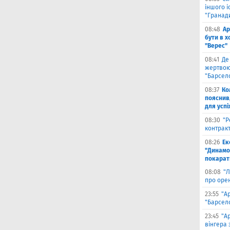
іншого і
"Гранад
08:48
Ар
бути в 
"Верес"
08:41
Де
жертвою
"Барсел
08:37
Ко
пояснив
для успі
08:30
"Р
контрак
08:26
Ек
"Динамо"
покарати
08:08
"Л
про оре
23:55
"А
"Барсело
23:45
"А
вінгера 