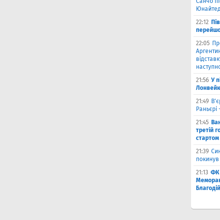
Санчо пі
Юнайтед
22:12
Пі
перейшо
22:05
Пр
Аргентин
відставк
наступно
21:56
У 
Лонвейк
21:49
В'є
Раньєрі 
21:45
Ва
третій г
стартом
21:39
Син
покинув
21:13
ФК 
Меморан
Благоді