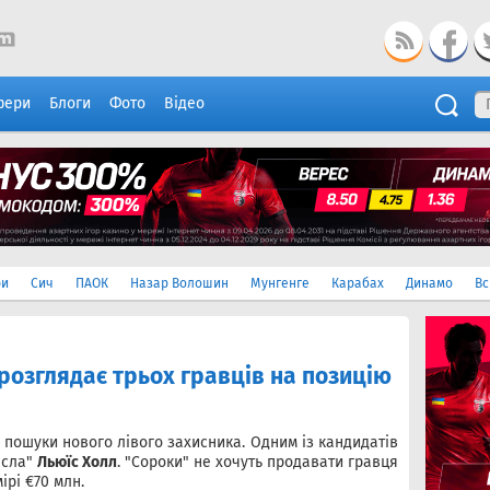
фери
Блоги
Фото
Відео
ри
Сич
ПАОК
Назар Волошин
Мунгенге
Карабах
Динамо
Вс
озглядає трьох гравців на позицію
пошуки нового лівого захисника. Одним із кандидатів
асла"
Льюїс Холл
. "Сороки" не хочуть продавати гравця
ірі €70 млн.