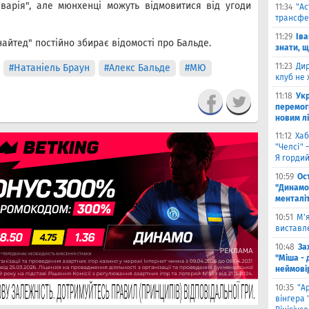
варія", але мюнхенці можуть відмовитися від угоди
11:34
"Ас
трансфе
11:29
Іва
йтед" постійно збирає відомості про Бальде.
знати, 
11:23
Дир
#Натаніель Браун
#Алекс Бальде
#МЮ
клуб не 
11:18
Укр
перемог
новим л
11:12
Хаб
"Челсі" 
Я горди
10:59
Ос
"Динамо
менталі
10:51
М'
виставле
10:48
За
"Міша - 
неймові
10:35
"А
вінгера 