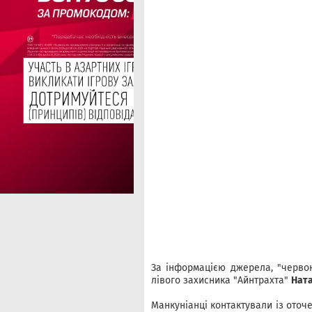
За інформацією джерела, "червон
лівого захисника "Айнтрахта"
Ната
Манкуніанці контактували із оточе