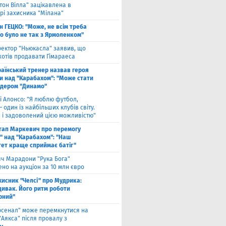
тон Вілла" зацікавлена в
рі захисника "Мілана"
н ГЕЦКО: "Може, не всім треба
що було не так з Ярмоленком"
ектор "Ньюкасла" заявив, що
хотів продавати Гімараеса
аїнський тренер назвав героя
и над "Карабахом": "Може стати
ідером "Динамо"
і Алонсо: "Я люблю футбол,
— один із найбільших клубів світу.
й і задоволений цією можливістю"
тап Маркевич про перемогу
" над "Карабахом": "Наш
тет краще сприймає батіг"
яч Марадони "Рука Бога"
но на аукціон за 10 млн євро
хисник "Челсі" про Мудрика:
дивак. Його ритм роботи
рний"
рсенал" може перемкнутися на
"Аякса" після провалу з