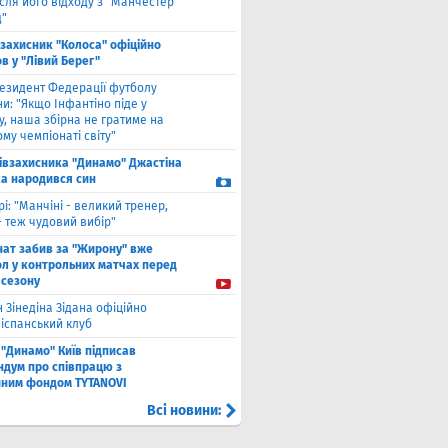
сля його відходу з "Манчестер
"
взахисник "Колоса" офіційно
в у "Лівий Берег"
езидент Федерації футболу
и: "Якщо Інфантіно піде у
у, наша збірна не гратиме на
му чемпіонаті світу"
півзахисника "Динамо" Джастіна
а народився син
рі: "Манчіні - великий тренер,
- теж чудовий вибір"
нат забив за "Жирону" вже
ол у контрольних матчах перед
 сезону
 Зінедіна Зідана офіційно
 іспанський клуб
"Динамо" Київ підписав
дум про співпрацю з
йним фондом TYTANOVI
Всі новини: