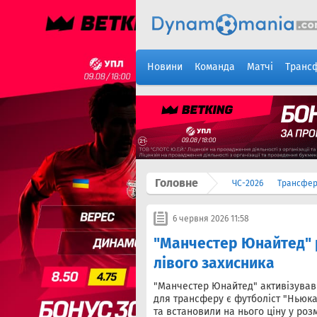
Новини
Команда
Матчі
Транс
Головне
ЧС-2026
Трансфе
6 червня 2026 11:58
"Манчестер Юнайтед" р
лівого захисника
"Манчестер Юнайтед" активізував 
для трансферу є футболіст "Ньюк
та встановили на нього ціну у розм