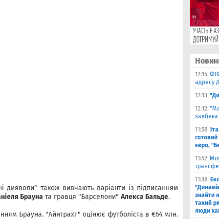
Новин
12:15
ФІ
адресу 
12:13
"Ди
12:12
"Ма
хавбека 
11:58
Іт
готовий 
євро, "Б
11:52
Моу
трансфе
11:38
Екс
і дияволи" також вивчають варіанти із підписанням
"Динамів
знайти н
ніеля Брауна
та гравця "Барселони"
Алекса Бальде
.
такий р
люди ха
нням Брауна. "Айнтрахт" оцінює футболіста в €64 млн.