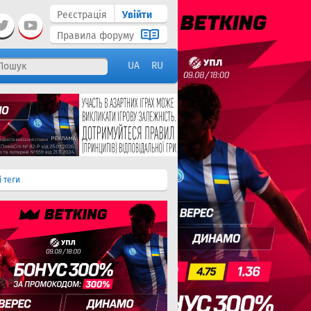
Реєстрація
Увійти
Правила форуму
UA
RU
і теги