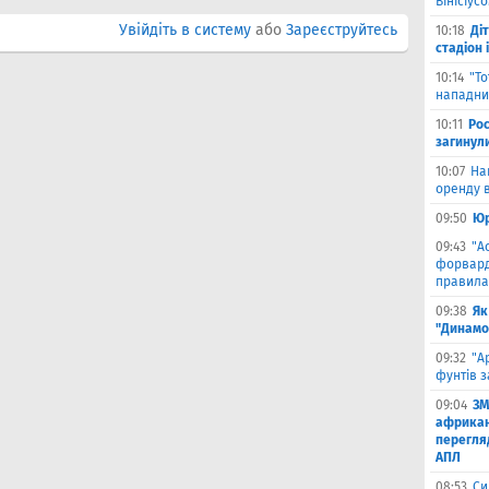
Вінісіус
Увійдіть в систему
або
Зареєструйтесь
10:18
Ді
стадіон 
10:14
"Т
нападник
10:11
Рос
загинул
10:07
На
оренду в
09:50
Юр
09:43
"А
форвард
правила
09:38
Як
"Динамо
09:32
"А
фунтів з
09:04
ЗМ
африкан
перегляд
АПЛ
08:53
Си