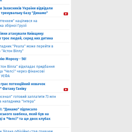
ом
ти Захисників України відвідали
і тренувальну базу "Динамо"
оттенхем" націлився на
а збірної Грузії
іяни атакували Київщину:
и троє людей, серед них дитина
падник "Реала" може перейти в
 "Астон Віллу"
ію Морозу - 56!
стон Вілла" відкладає придбання
а "Челсі" через фінансові
 УЄФА
 грає потенційний новачок
" Фатаву Ганіву
рсенал" готовий заплатити 73 млн
а нападника "Інтера"
І: "Динамо" підписало
ського хавбека, який був на
і в "Челсі" та ще двох клубах
н Зідана офіційно став гравцем