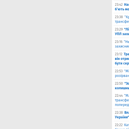
23:42
На
б’ють м
23:38
"К
трансфе
23:29
"Л
УПЛ зах
23:16
"Н
захисни
23:12
Тр
він отри
бути се
22:53
"М
розірва
22:50
"З
колишнь
22:44
"М
трансфе
поперед
22:38
Вл
України
22:22
Ка