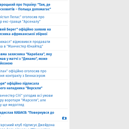
вроцький про Україну: "Там, де
осковитів – Польща допомагає"
рістал Пелас" оголосив про
р екс-гравця "Арсеналу"
івий Берег" офіційно заявив на
исника африканської збірної
ьюкасл" відмовився продавати
ка в "Манчестер Юнайтед"
авма захисника "Карабаха", яку
мав у матчі з "Динамо", може
рйозною
ілан" офіційно оголосив про
ння контракту з Беннасером
оря" офіційно підписала
ого нападника "Ворскли"
анчестер Сіті" узгодив всі умови
ру воротаря "Марселя", але
у ще медогляд
адислав КАБАЄВ: "Повернувся до
"
тарський клуб підписує Джейдона