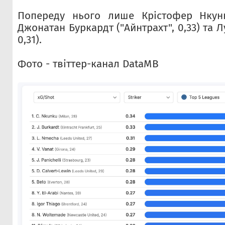
Попереду нього лише Крістофер Нкунку
Джонатан Буркардт ("Айнтрахт", 0,33) та Л
0,31).
Фото - твіттер-канал DataMB