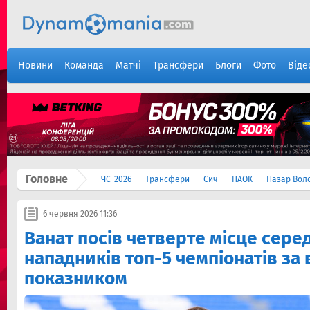
Новини
Команда
Матчі
Трансфери
Блоги
Фото
Віде
Головне
ЧС-2026
Трансфери
Сич
ПАОК
Назар Вол
6 червня 2026 11:36
Ванат посів четверте місце серед
нападників топ-5 чемпіонатів з
показником