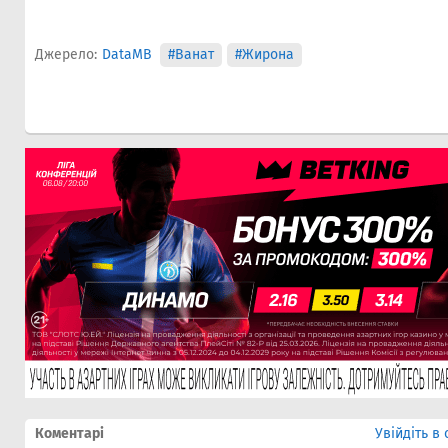
Джерело:
DataMB
#Ванат
#Жирона
Коментарі
Увійдіть в