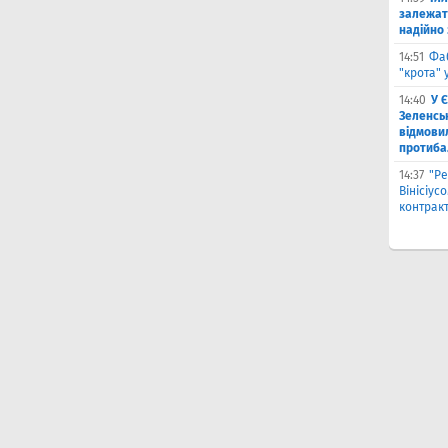
залежат
надійно 
14:51
Фа
"крота" 
14:40
У 
Зеленсь
відмови
протиба
14:37
"Ре
Вінісіус
контрак