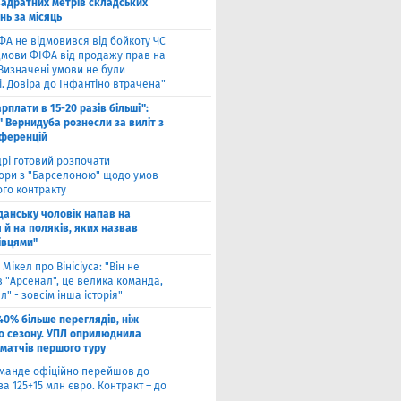
вадратних метрів складських
нь за місяць
ФА не відмовився від бойкоту ЧС
ідмови ФІФА від продажу прав на
"Визначені умови не були
. Довіра до Інфантіно втрачена"
арплати в 15-20 разів більші":
 Вернидуба рознесли за виліт з
нференцій
рі готовий розпочати
ори з "Барселоною" щодо умов
ого контракту
Гданську чоловік напав на
 й на поляків, яких назвав
івцями"
 Мікел про Вінісіуса: "Він не
 "Арсенал", це велика команда,
л" - зовсім інша історія"
40% більше переглядів, ніж
о сезону. УПЛ оприлюднила
 матчів першого туру
оманде офіційно перейшов до
за 125+15 млн євро. Контракт – до