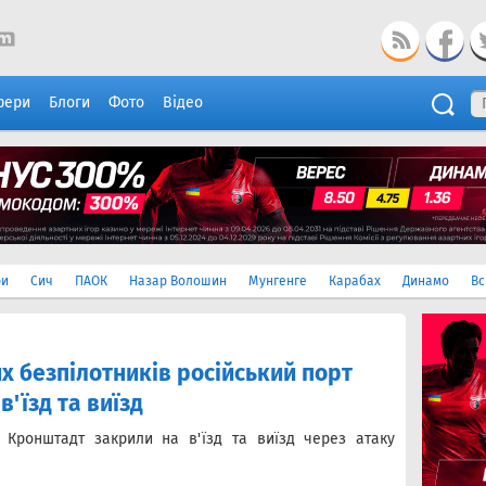
фери
Блоги
Фото
Відео
ри
Сич
ПАОК
Назар Волошин
Мунгенге
Карабах
Динамо
Вс
х безпілотників російський порт
'їзд та виїзд
т Кронштадт закрили на в'їзд та виїзд через атаку