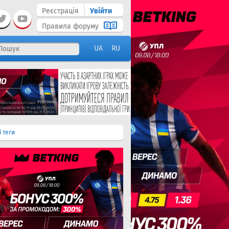
Реєстрація
Увійти
Правила форуму
UA
RU
і теги