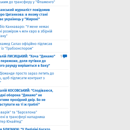
зьким до трансферу у "Фламенго"
панський журналіст повідомив
ро Циганкова: в якому стані
ає українець у "Жироні"
біо Каннаваро: "У мене немає
і розміром 4 млн євро в збірній
тану"
хамед Салах офіційно підписав
 із "Трабзонспором"
талій ЛИСИЦЬКИЙ: "Хоча "Динамо"
1
 переможе, доля путівки до
ого раунду вирішиться в Баку"
Діоманде просто зараз летить до
, щоб підписати контракт з
"
талій КОСОВСЬКИЙ: "Сподіваюся,
одні оборона "Динамо" не
тиме прохідний двір. Бо не
ступати на ті ж граблі"
аварія" та "Барселона"
лені в трансфері нападника
тер Юнайтед"
ля БЛИЗНЮК: "У Любліні багато