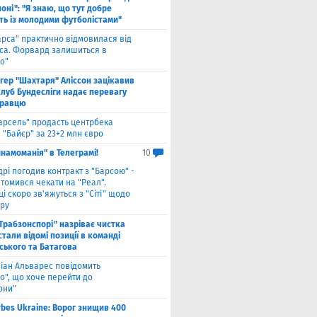
оні": "Я знаю, що тут добре
ь із молодими футболістами"
арса" практично відмовилася від
са. Форвард залишиться в
о"
нгер "Шахтаря" Аліссон зацікавив
клуб Бундесліги надає перевагу
гравцю
арсель" продасть центрбека
 "Байєр" за 23+2 млн євро
намоманія" в Телеграмі!
10
дрі погодив контракт з "Барсою" -
томився чекати на "Реал".
і скоро зв'яжуться з "Сіті" щодо
ру
"Трабзонспорі" назріває чистка
стали відомі позиції в команді
ського та Батагова
ліан Альварес повідомить
о", що хоче перейти до
они"
rbes Ukraine: Ворог знищив 400