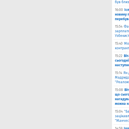
був бли
16:00
Іс
новину п
перебув
15:54
Фа
зарплатн
Узбекис
15:40
Мо
контракт
15:22
Ві
сьогодні
наступн
15:14
Ян 
Мадрида
"Реалом
15:08
Ві
що сьог
нагадува
можна на
15:04
"Б
зацікав
"Манчес
14:59
Іл