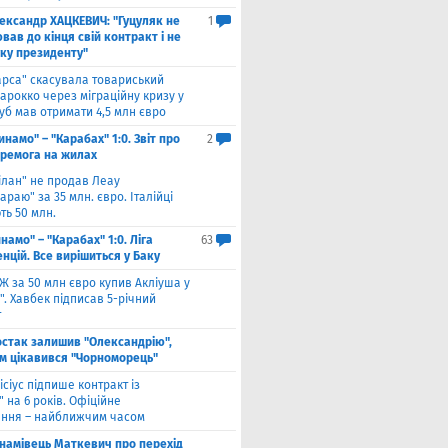
ександр ХАЦКЕВИЧ: "Гуцуляк не
1
ав до кінця свій контракт і не
уку президенту"
арса" скасувала товариський
арокко через міграційну кризу у
луб мав отримати 4,5 млн євро
инамо" – "Карабах" 1:0. Звіт про
2
еремога на жилах
ілан" не продав Леау
араю" за 35 млн. євро. Італійці
ть 50 млн.
намо" – "Карабах" 1:0. Ліга
63
нцій. Все вирішиться у Баку
Ж за 50 млн євро купив Акліуша у
. Хавбек підписав 5-річний
т
стак залишив "Олександрію",
м цікавився "Чорноморець"
ісіус підпише контракт із
 на 6 років. Офіційне
ння – найближчим часом
намівець Маткевич про перехід