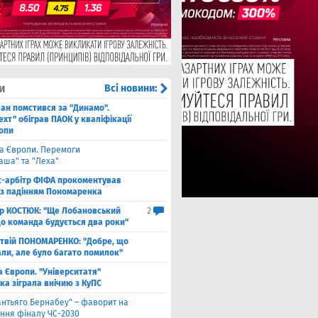
и
Всі новини:
кан помстився за "Динамо".
хт" обіграв ПАОК у кваліфікації
ропи
га Європи. Перемоги
аша" та "Леха"
с-арбітр ФІФА прокоментував
із падінням Пономаренка
ор КОСТЮК: "Ще Лобановський
2
що команда будується два роки"
твій ПОНОМАРЕНКО: "Добре, що
али, але було багато помилок"
а Європи. "Університатя"
ка зіграла внічию з КуПС
антьяго Бернабеу" – фаворит на
ння фіналу ЧС-2030