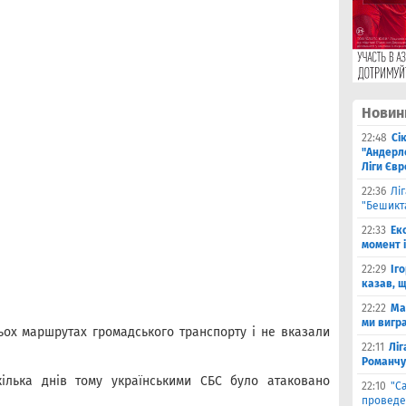
Новин
22:48
Сі
"Андерле
Ліги Єв
22:36
Лі
"Бешикт
22:33
Ек
момент 
22:29
Іг
казав, 
22:22
Ма
ми вигр
ьох маршрутах громадського транспорту і не вказали
22:11
Ліг
Романчу
кілька днів тому українськими СБС було атаковано
22:10
"С
проведе