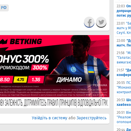
22:03
Ол
 РФ
допрацюв
потис р
22:01
"Б
матч у М
Сеуті. К
22:00
"Д
матч. П
21:58
"М
"Галатас
вимагаю
21:57
"Ди
конфере
20:55
ПС
"Монако"
контрак
20:53
Шо
хавбеко
20:51
Він
"Реалом"
Увійдіть в систему
або
Зареєструйтесь
оголоше
20:44
Ди