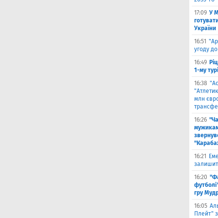
17:09
У 
готувати
України
16:51
"Ар
угоду до
16:49
Ріц
1-му тур
16:38
"А
"Атлетик
млн євр
трансфе
16:26
"Ч
мужикам
звернув
"Караба
16:21
Еме
залишити
16:20
"Ф
футболі"
гру Муд
16:05
Ал
Плейт" з