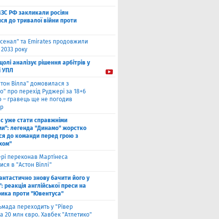
МЗС РФ закликали росіян
ся до тривалої війни проти
сенал" та Emirates продовжили
 2033 року
цолі аналізує рішення арбітрів у
і УПЛ
стон Вілла" домовилася з
о" про перехід Руджері за 18+6
о – гравець ще не погодив
р
ас уже стати справжніми
и": легенда "Динамо" жорстко
ся до команди перед грою з
хом"
рі переконав Мартінеса
ся в "Астон Віллі"
антастично знову бачити його у
: реакція англійської преси на
рика проти "Ювентуса"
ьмада переходить у "Рівер
а 20 млн євро. Хавбек "Атлетико"