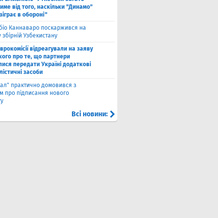
име від того, наскільки "Динамо"
зіграє в обороні"
біо Каннаваро поскаржився на
у збірній Узбекистану
Єврокомісії відреагували на заяву
кого про те, що партнери
лися передати Україні додаткові
лістичні засоби
ал" практично домовився з
ом про підписання нового
ту
Всі новини: