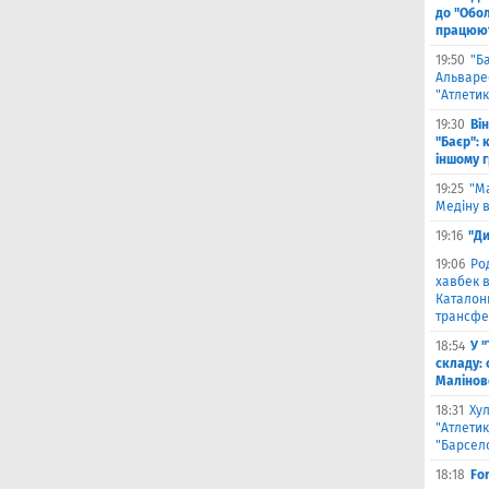
до "Обол
працюют
19:50
"Б
Альваре
"Атлетик
19:30
Ві
"Баєр": 
іншому 
19:25
"М
Медіну в
19:16
"Ди
19:06
Ро
хавбек в
Каталонц
трансфе
18:54
У 
складу: 
Малiнов
18:31
Ху
"Атлетик
"Барсел
18:18
Fo