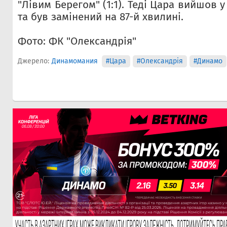
"Лівим Берегом" (1:1). Теді Цара вийшов 
та був замінений на 87-й хвилині.
Фото: ФК "Олександрiя"
Джерело:
Динамомания
#Цара
#Олександрія
#Динамо