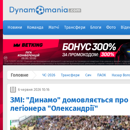
Новини
Команда
Матчі
Трансфери
Блоги
Фото
Віде
Головне
ЧС-2026
Трансфери
Сич
ПАОК
Назар Вол
6 червня 2026 10:16
ЗМІ: "Динамо" домовляється про
легіонера "Олександрії"