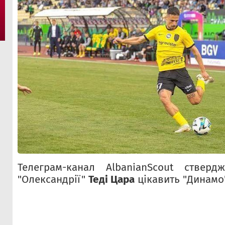
Телеграм-канал AlbanianScout стверд
"Олександрії"
Теді Цара
цікавить "Динамо"