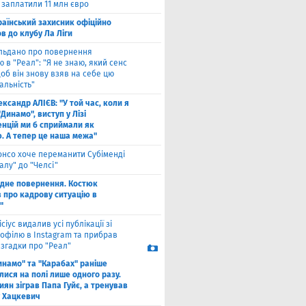
 заплатили 11 млн євро
раїнський захисник офіційно
в до клубу Ла Ліги
льдано про повернення
 в "Реал": "Я не знаю, який сенс
щоб він знову взяв на себе цю
альність"
ксандр АЛІЄВ: "У той час, коли я
"Динамо", виступ у Лізі
нцій ми б сприймали як
ю. А тепер це наша межа"
онсо хоче переманити Субіменді
алу" до "Челсі"
одне повернення. Костюк
в про кадрову ситуацію в
"
ісіус видалив усі публікації зі
рофілю в Instagram та прибрав
 згадки про "Реал"
инамо" та "Карабах" раніше
лися на полі лише одного разу.
киян зіграв Папа Гуйє, а тренував
 Хацкевич