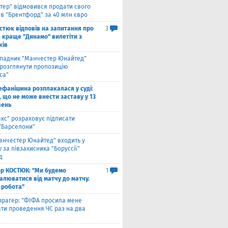
нтер" відмовився продати свого
 в "Брентфорд" за 40 млн євро
стюк відповів на запитання про
3
е краще "Динамо" вилетіти з
ків
падник "Манчестер Юнайтед"
 розглянути пропозицію
са"
ефанішина розплакалася у суді:
 що не може внести заставу у 13
вень
якс" розраховує підписати
 "Барселони"
анчестер Юнайтед" входить у
 за півзахисника "Боруссії"
д
ор КОСТЮК: "Ми будемо
1
алюватися від матчу до матчу.
 робота"
ррагер: "ФІФА просила мене
ати проведення ЧС раз на два