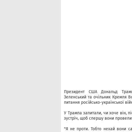
Президент США Дональд Трамп
Зеленський та очільник Кремля В
питання російсько-української вій
У Трампа запитали, чи хоче він, п
зустріч, щоб спершу вони провели
"Я не проти. Тобто нехай вони сам