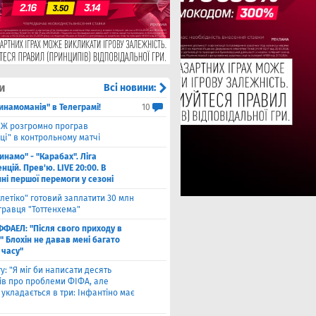
и
Всі новини:
инамоманія" в Телеграмі!
10
Ж розгромно програв
ці" в контрольному матчі
инамо" - "Карабах". Ліга
цій. Прев'ю. LIVE 20:00. В
ні першої перемоги у сезоні
тлетіко" готовий заплатити 30 млн
гравця "Тоттенхема"
ФФАЕЛ: "Після свого приходу в
 Блохін не давав мені багато
 часу"
у: "Я міг би написати десять
лів про проблеми ФІФА, але
укладається в три: Інфантіно має