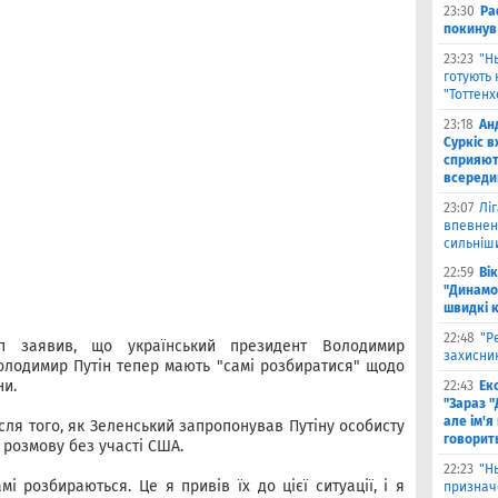
23:30
Ра
покинув
23:23
"Н
готують 
"Тоттен
23:18
Ан
Суркіс в
сприяют
всереди
23:07
Лі
впевнено
сильніш
22:59
Ві
"Динамо
швидкі 
22:48
"Р
 заявив, що український президент Володимир
захисник
олодимир Путін тепер мають "самі розбиратися" щодо
ни.
22:43
Ек
"Зараз "
але ім'я
ісля того, як Зеленський запропонував Путіну особисту
говорит
 розмову без участі США.
22:23
"Н
і розбираються. Це я привів їх до цієї ситуації, і я
признач