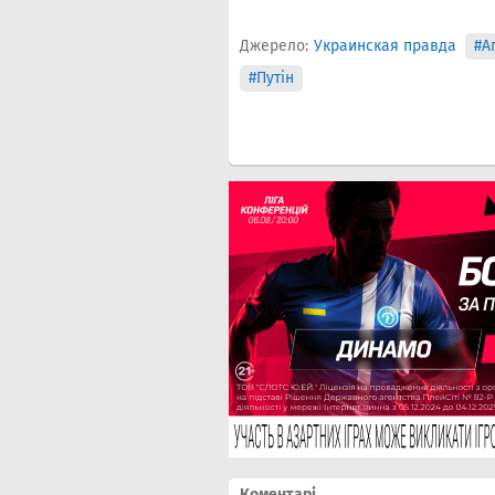
Джерело:
Украинская правда
#А
#Путін
Коментарі