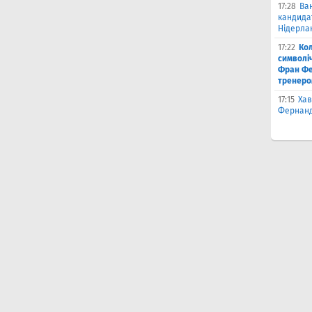
17:28
Ва
кандидат
Нідерла
17:22
Ко
символіч
Фран Фе
тренеро
17:15
Хав
Фернанд