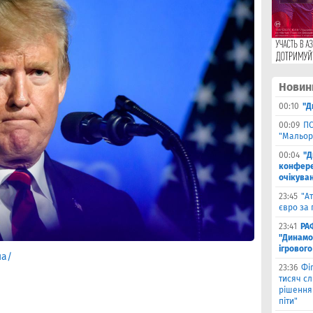
Новин
00:10
"Д
00:09
ПС
"Мальор
00:04
"Д
конферен
очікуван
23:45
"А
євро за 
23:41
РА
"Динамо"
ігрового
ua/
23:36
Фіг
тисяч с
рішення 
піти"