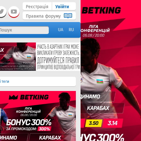
Реєстрація
Увійти
Правила форуму
UA
RU
і теги