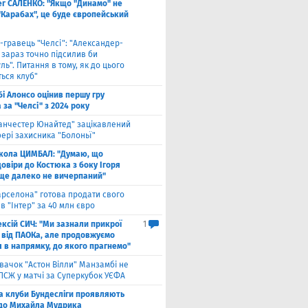
ег САЛЕНКО: "Якщо "Динамо" не
"Карабах", це буде європейський
-гравець "Челсі": "Александер-
 зараз точно підсилив би
ль". Питання в тому, як до цього
ься клуб"
бі Алонсо оцінив першу гру
за "Челсі" з 2024 року
анчестер Юнайтед" зацікавлений
ері захисника "Болоньї"
кола ЦИМБАЛ: "Думаю, що
овіри до Костюка з боку Ігоря
 ще далеко не вичерпаний"
арселона" готова продати свого
в "Інтер" за 40 млн євро
ксій СИЧ: "Ми зазнали прикрої
1
 від ПАОКа, але продовжуємо
я в напрямку, до якого прагнемо"
вачок "Астон Вілли" Манзамбі не
 ПСЖ у матчі за Суперкубок УЄФА
а клуби Бундесліги проявляють
 до Михайла Мудрика