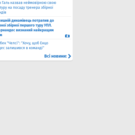
н Галь назвав неймовірною свою
уру на посаду тренера збірної
ндів
лишній динамівець потрапив до
ної збірної першого туру УПЛ.
рнандес визнаний найкращим
м
бек "Челсі": "Хочу, щоб Енцо
ес залишився в команді"
Всі новини: