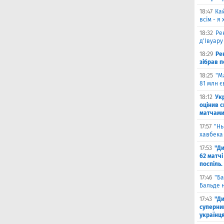
18:47
Ка
всім - я
18:32
Ре
д'Івуару
18:29
Ре
зібрав п
18:25
"М
81 млн є
18:12
Ук
оцінив 
матчами
17:57
"Нь
хавбека 
17:53
"Ди
62 матчі
поспіль.
17:46
"Ба
Бальде н
17:43
"Ди
суперни
українц