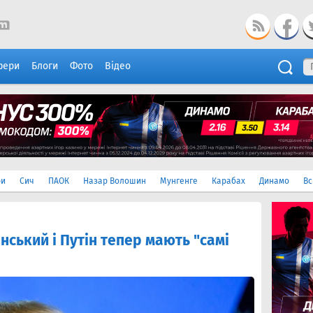
фери
Блоги
Фото
Відео
ри
Сич
ПАОК
Назар Волошин
Мунгенге
Карабах
Динамо
Вс
нський і Путін тепер мають "самі