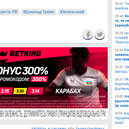
20:53
"І
хавбека
гресія РФ
#Дональд Трамп
#Зеленський
20:48
Ко
те, чи н
єврокуб
20:39
На
готовий
"Ювенту
20:34
Ст
заявила,
млн гри
20:31
"А
вінгера
20:13
"М
боротьбу
Дортмун
20:05
Іг
вдоскон
Це наша
19:56
Ка
підтрим
роки"
Увійдіть в систему
або
Зареєструйтесь