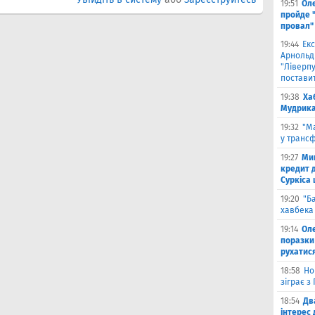
19:51
Ол
пройде 
провал"
19:44
Екс
Арнольд
"Ліверпу
поставит
19:38
Ха
Мудрика 
19:32
"М
у трансф
19:27
Ми
кредит д
Суркіса
19:20
"Б
хавбека 
19:14
Оле
поразки
рухатис
18:58
Но
зіграє з
18:54
Дв
інтерес