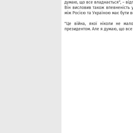
думаю, що все владнається", – ві
Він висловив також впевненість 
між Росією та Україною має бути в
"Це війна, якої ніколи не мал
президентом. Але я думаю, що все 