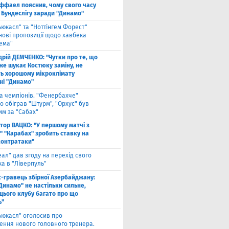
ффаел пояснив, чому свого часу
 Бундеслігу заради "Динамо"
ьюкасл" та "Ноттінгем Форест"
нові пропозиції щодо хавбека
хема"
дрій ДЕМЧЕНКО: "Чутки про те, що
же шукає Костюку заміну, не
ь хорошому мікроклімату
ні "Динамо"
га чемпіонів. "Фенербахче"
 обіграв "Штурм", "Орхус" був
им за "Сабах"
ктор ВАЦКО: "У першому матчі з
" "Карабах" зробить ставку на
контратаки"
еал" дав згоду на перехід свого
а в "Ліверпуль"
с-гравець збірної Азербайджану:
Динамо" не настільки сильне,
 цього клубу багато про що
ь"
ьюкасл" оголосив про
ення нового головного тренера.