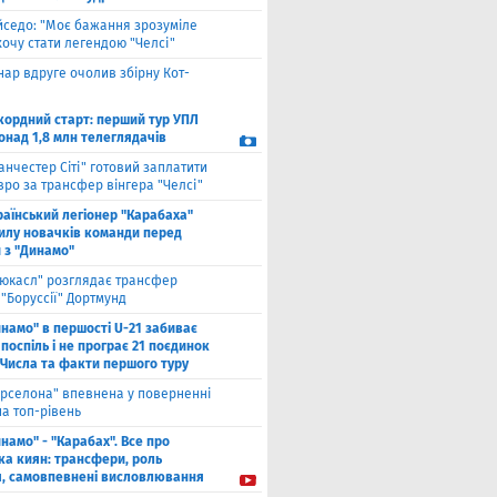
йседо: "Моє бажання зрозуміле
 хочу стати легендою "Челсі"
нар вдруге очолив збірну Кот-
кордний старт: перший тур УПЛ
онад 1,8 млн телеглядачів
анчестер Сіті" готовий заплатити
вро за трансфер вінгера "Челсі"
раїнський легіонер "Карабаха"
силу новачків команди перед
 з "Динамо"
юкасл" розглядає трансфер
"Боруссії" Дортмунд
намо" в першості U-21 забиває
 поспіль і не програє 21 поєдинок
 Числа та факти першого туру
рселона" впевнена у поверненні
а топ-рівень
намо" - "Карабах". Все про
ка киян: трансфери, роль
я, самовпевнені висловлювання