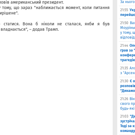
дповів американський президент.
За нього
у тому, що зараз "наближається момент, коли питання
21:55
Ук
ирішене".
перейшо
21:50
Ва
о статися. Вона б ніколи не сталася, якби я був
Моурінью
владнається", – додав Трамп.
у тому, 
відповід
21:44
Оле
грав за 
конфере
трагеді
21:35
Ал
з "Арсен
21:30
Є 
розпові
"Динамо
21:26
Він
свого п
будь-які
21:03
"Д
зустріча
Тоді за 
команду