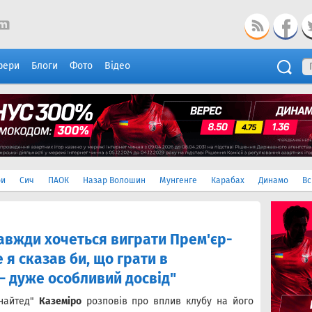
фери
Блоги
Фото
Відео
ри
Сич
ПАОК
Назар Волошин
Мунгенге
Карабах
Динамо
Вс
завжди хочеться виграти Прем'єр-
ле я сказав би, що грати в
 дуже особливий досвід"
найтед"
Каземіро
розповів про вплив клубу на його