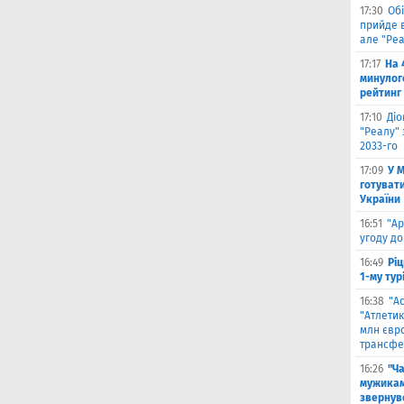
17:30
Обі
прийде в
але "Реа
17:17
На 
минулог
рейтинг
17:10
Ді
"Реалу" 
2033-го
17:09
У 
готувати
України
16:51
"Ар
угоду до
16:49
Ріц
1-му тур
16:38
"А
"Атлетик
млн євр
трансфе
16:26
"Ч
мужикам
звернув