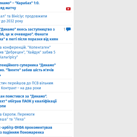
инамо" – "Карабах" 1:0.
ляд матчу
ал" та Вінісіус продовжили
 до 2032 року
 "Динамо" якесь заступництво з
1
ФА, це ж очевидно". Фанати
а" в люті після поразки від киян
га конференцій. "Копенгаген"
в "Дебрецен", "Хайдук" забив 5
Жальгірісу"
тенційного суперника "Динамо"
о. "Твенте" забив шість м'ячів
4
стич перейшов до ПСВ вільним
 Контракт – на два роки
кан помстився за "Динамо".
хт" обіграв ПАОК у кваліфікації
ропи
га Європи. Перемоги
аша" та "Леха"
с-арбітр ФІФА прокоментував
із падінням Пономаренка