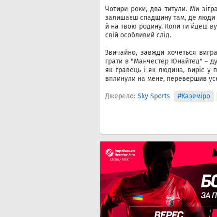
Чотири роки, два титули. Ми зігр
залишаєш спадщину там, де люди 
й на твою родину. Коли ти йдеш ву
свій особливий слід.
Звичайно, завжди хочеться виграт
грати в "Манчестер Юнайтед" – ду
як гравець і як людина, виріс у п
вплинули на мене, перевершив усе,
Джерело:
Sky Sports
#Каземіро