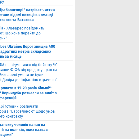
ру
"Трабзонспорі" назріває чистка
стали відомі позиції в команді
ського та Батагова
ліан Альварес повідомить
о", що хоче перейти до
они"
rbes Ukraine: Ворог знищив 400
вадратних метрів складських
нь за місяць
ФА не відмовився від бойкоту ЧС
ідмови ФІФА від продажу прав на
"Визначені умови не були
. Довіра до Інфантіно втрачена"
арплати в 15-20 разів більші":
 Вернидуба рознесли за виліт з
нференцій
рі готовий розпочати
ори з "Барселоною" щодо умов
ого контракту
Гданську чоловік напав на
 й на поляків, яких назвав
івцями"