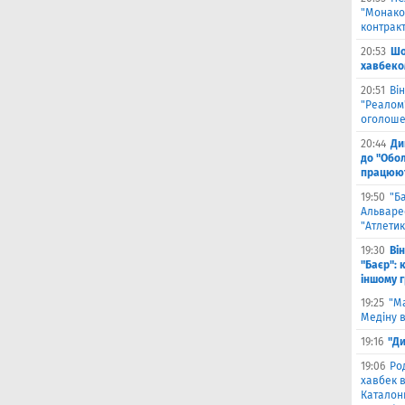
"Монако"
контрак
20:53
Шо
хавбеко
20:51
Він
"Реалом"
оголоше
20:44
Ди
до "Обол
працюют
19:50
"Б
Альваре
"Атлетик
19:30
Ві
"Баєр": 
іншому 
19:25
"М
Медіну в
19:16
"Ди
19:06
Ро
хавбек в
Каталонц