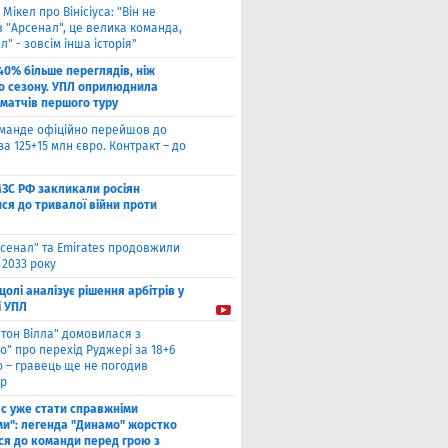
 Мікел про Вінісіуса: "Він не
 "Арсенал", це велика команда,
л" - зовсім інша історія"
40% більше переглядів, ніж
о сезону. УПЛ оприлюднила
 матчів першого туру
оманде офіційно перейшов до
за 125+15 млн євро. Контракт – до
МЗС РФ закликали росіян
ся до тривалої війни проти
сенал" та Emirates продовжили
 2033 року
цолі аналізує рішення арбітрів у
і УПЛ
стон Вілла" домовилася з
о" про перехід Руджері за 18+6
о – гравець ще не погодив
р
ас уже стати справжніми
и": легенда "Динамо" жорстко
ся до команди перед грою з