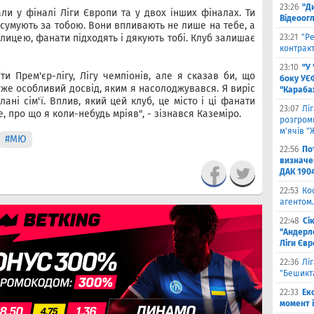
23:26
"Д
али у фіналі Ліги Європи та у двох інших фіналах. Ти
Відеоог
сумують за тобою. Вони впливають не лише на тебе, а
лицею, фанати підходять і дякують тобі. Клуб залишає
23:21
"Ре
контракт
23:10
"У
и Прем'єр-лігу, Лігу чемпіонів, але я сказав би, що
боку УЄ
же особливий досвід, яким я насолоджувався. Я виріс
"Карабах
лані сім'ї. Вплив, який цей клуб, це місто і ці фанати
23:07
Лі
 про що я коли-небудь мріяв", - зізнався Каземіро.
розгроми
м'ячів "
#МЮ
22:56
По
визначен
ДАК 190
22:53
Ко
агентом.
22:48
Сі
"Андерле
Ліги Єв
22:36
Лі
"Бешикт
22:33
Ек
момент 