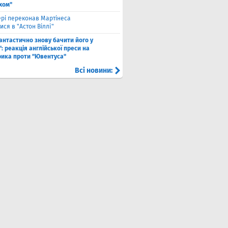
хом"
рі переконав Мартінеса
ся в "Астон Віллі"
антастично знову бачити його у
: реакція англійської преси на
рика проти "Ювентуса"
Всі новини: