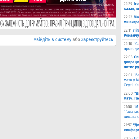
22:29
Іг
казав, 
22:22
Ма
ми вигр
22:11
Ліг
Романчу
Увійдіть в систему
або
Зареєструйтесь
22:10
"С
проведе
22:03
Ол
допрацюв
потис р
22:01
"Б
матч у М
Сеуті. К
22:00
"Д
матч. П
21:58
"М
"Галатас
вимагаю
21:57
"Ди
конфере
20:55
ПС