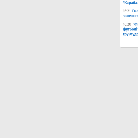
"Караба
16:21
Еме
залишити
16:20
"Ф
футболі"
гру Муд