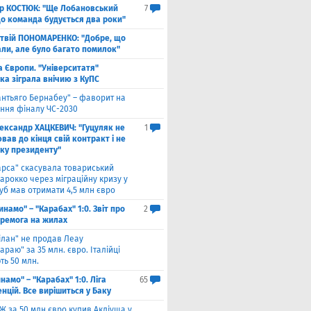
ор КОСТЮК: "Ще Лобановський
7
що команда будується два роки"
твій ПОНОМАРЕНКО: "Добре, що
али, але було багато помилок"
а Європи. "Університатя"
ка зіграла внічию з КуПС
антьяго Бернабеу" – фаворит на
ння фіналу ЧС-2030
ександр ХАЦКЕВИЧ: "Гуцуляк не
1
ав до кінця свій контракт і не
уку президенту"
арса" скасувала товариський
арокко через міграційну кризу у
луб мав отримати 4,5 млн євро
инамо" – "Карабах" 1:0. Звіт про
2
еремога на жилах
ілан" не продав Леау
араю" за 35 млн. євро. Італійці
ть 50 млн.
намо" – "Карабах" 1:0. Ліга
65
нцій. Все вирішиться у Баку
Ж за 50 млн євро купив Акліуша у