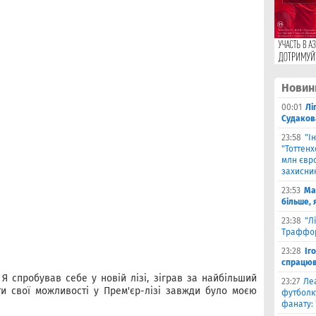
Новин
00:01
Лі
Судаков
23:58
"І
"Тоттен
млн євро
захисни
23:53
Ма
більше, 
23:38
"Л
Траффор
23:28
Іг
спрацюв
Я спробував себе у новій лізі, зіграв за найбільший
23:27
Ле
ти свої можливості у Прем'єр-лізі завжди було моєю
футболку
фанату: 