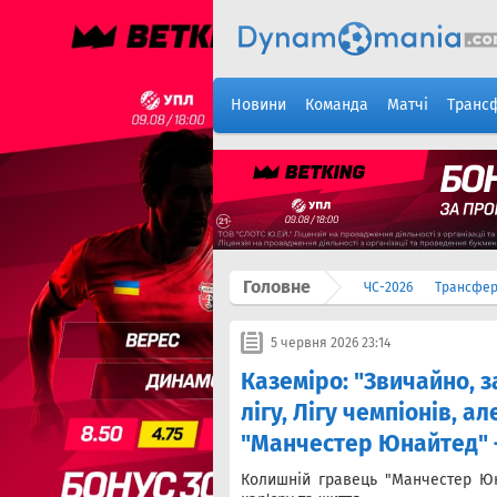
Новини
Команда
Матчі
Транс
Головне
ЧС-2026
Трансфе
5 червня 2026 23:14
Каземіро: "Звичайно, 
лігу, Лігу чемпіонів, а
"Манчестер Юнайтед" –
Колишній гравець "Манчестер Ю