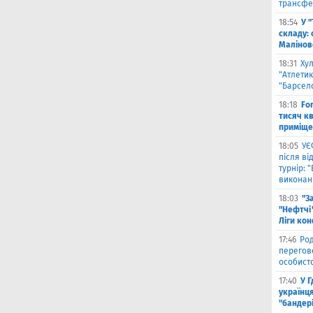
трансфе
18:54
У 
складу: 
Малiнов
18:31
Ху
"Атлетик
"Барсел
18:18
Fo
тисяч к
приміще
18:05
УЄ
після в
турнір: 
виконані
18:03
"З
"Нефтчі"
Ліги ко
17:46
Род
перегов
особист
17:40
У 
українця
"бандер