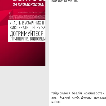
кар'єру та життя.
"Відкрилося безліч можливостей. 
англійський клуб. Думаю, показа
мрією.