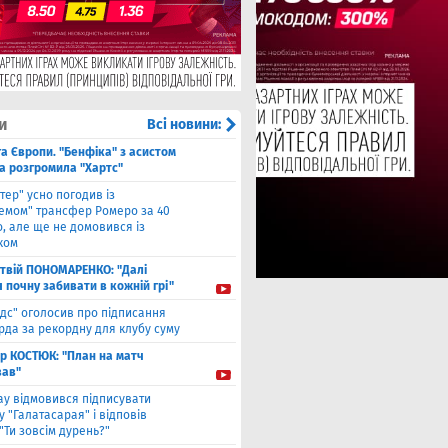
и
Всі новини:
га Європи. "Бенфіка" з асистом
а розгромила "Хартс"
нтер" усно погодив із
хемом" трансфер Ромеро за 40
, але ще не домовився із
ком
твiй ПОНОМАРЕНКО: "Далі
я почну забивати в кожній грі"
ідс" оголосив про підписання
да за рекордну для клубу суму
ор КОСТЮК: "План на матч
ав"
ау відмовився підписувати
 "Галатасарая" і відповів
"Ти зовсім дурень?"