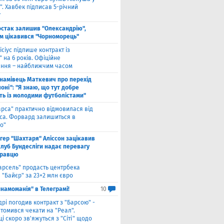
. Хавбек підписав 5-річний
т
стак залишив "Олександрію",
м цікавився "Чорноморець"
ісіус підпише контракт із
 на 6 років. Офіційне
ння – найближчим часом
намівець Маткевич про перехід
оні": "Я знаю, що тут добре
ь із молодими футболістами"
арса" практично відмовилася від
са. Форвард залишиться в
о"
нгер "Шахтаря" Аліссон зацікавив
клуб Бундесліги надає перевагу
гравцю
арсель" продасть центрбека
 "Байєр" за 23+2 млн євро
намоманія" в Телеграмі!
10
дрі погодив контракт з "Барсою" -
томився чекати на "Реал".
і скоро зв'яжуться з "Сіті" щодо