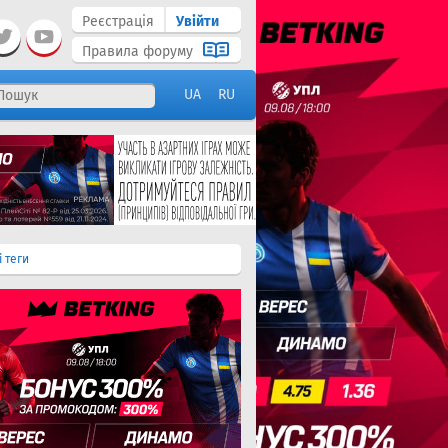
Реєстрація
Увійти
Правила форуму
UA
RU
і теги