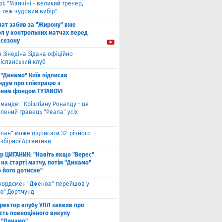
рі: "Манчіні - великий тренер,
- теж чудовий вибір"
нат забив за "Жирону" вже
ол у контрольних матчах перед
 сезону
 Зінедіна Зідана офіційно
 іспанський клуб
"Динамо" Київ підписав
дум про співпрацю з
йним фондом TYTANOVI
оманде: "Кріштіану Роналду - це
лений гравець "Реала" усіх
ілан" може підписати 32-річного
збірної Аргентини
ор ЦИГАНИК: "Навіть якщо "Верес"
 на старті матчу, потім "Динамо"
о його дотисне"
кордсмен "Дженоа" перейшов у
ію" Дортмунд
ректор клубу УПЛ заявив про
сть повноцінного викупу
 "Динамо"