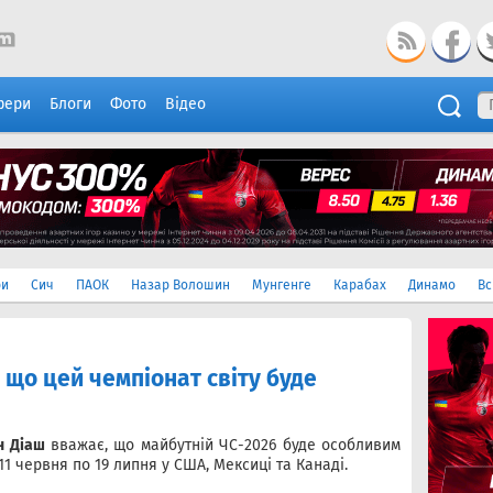
фери
Блоги
Фото
Відео
ри
Сич
ПАОК
Назар Волошин
Мунгенге
Карабах
Динамо
Вс
 що цей чемпіонат світу буде
н Діаш
вважає, що майбутній ЧС-2026 буде особливим
11 червня по 19 липня у США, Мексиці та Канаді.