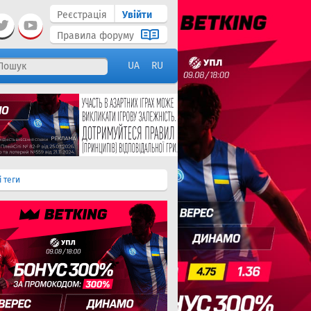
Реєстрація
Увійти
Правила форуму
UA
RU
і теги