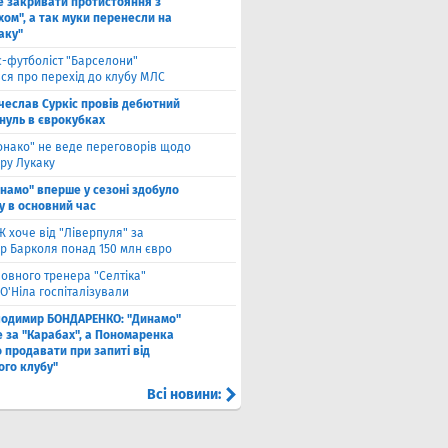
е закривати протистояння з
хом", а так муки перенесли на
аку"
с-футболіст "Барселони"
ся про перехід до клубу МЛС
чеслав Суркіс провів дебютний
 нуль в єврокубках
онако" не веде переговорів щодо
ру Лукаку
намо" вперше у сезоні здобуло
у в основний час
 хоче від "Ліверпуля" за
р Барколя понад 150 млн євро
ловного тренера "Селтіка"
О'Ніла госпіталізували
лодимир БОНДАРЕНКО: "Динамо"
е за "Карабах", а Пономаренка
 продавати при запиті від
ого клубу"
Всі новини: