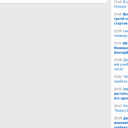
21:49
В'є
Раньєрі 
21:45
Ва
третій г
стартом
21:39
Син
покинув
21:13
ФК 
Меморан
Благоді
21:08
Ді
мій улюб
часів"
21:03
"М
хавбека 
20:55
Іг
вистоїть
все одн
20:47
Ре
"Борусс
20:39
Ди
можливі
хавбека