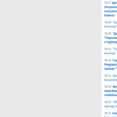
19:17
Циг
потрапи
контрол
бойкот
19:09
"Б
Хілялем
18:59
"Д
"Чорном
стадіону
18:54
"Т
вінгера
18:45
Ск
Редушко
гравця 
18:33
Бр
бажання
18:30
Ви
перейшов
чемпіона
18:25
"Ф
оренду 
18:12
Іл