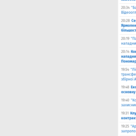
20:34
"Б
Відеоог
20:28
Се
Ярмоленк
більшост
20:19
"П
нападни
20:14
Ко
нападни
Пономар
19:54
"Л
трансфе
збірної А
19:48
Ек
основну
19:40
"К
захисник
19:31
Клу
контрак
19:25
"А
запропо