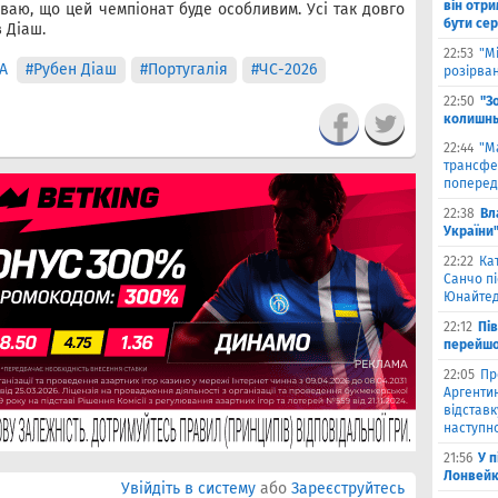
він отри
уваю, що цей чемпіонат буде особливим. Усі так довго
бути се
 Діаш.
22:53
"М
А
#Рубен Діаш
#Португалія
#ЧС-2026
розірва
22:50
"З
колишнь
22:44
"М
трансфе
поперед
22:38
Вл
України
22:22
Ка
Санчо пі
Юнайтед
22:12
Пі
перейшо
22:05
Пр
Аргентин
відставк
наступно
21:56
У 
Лонвейк
Увійдіть в систему
або
Зареєструйтесь