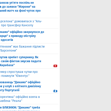
анков уп'яте поспіль не
в до заявки "Жирони" на
ьний матч на фоні чуток про
арселона" домовилася з "Аль-
" про трансфер Канселу
инамо" офіційно звернулося до
орця" з приводу обстрілу
 одеситів
оттенхем" має бажання підписти
 "Барселони"
рутив хребет супернику. Як
 своїм фінтом змусив падати
"Карабаха"
емер спростував чутки про
 покинути "Ювентус"
хованець "Динамо" офіційно
 у клуб з елітного дивізіону
ту Португалії
іорентина" офіційно взяла в
хавбека "Реала"
ля БЛИЗНЮК: "Динамо" треба