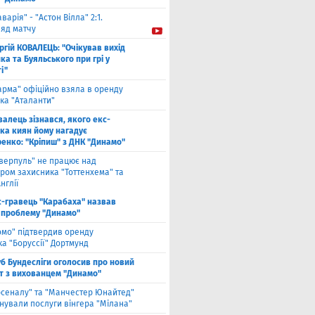
аварія" - "Астон Вілла" 2:1.
ляд матчу
ргій КОВАЛЕЦЬ: "Очікував вихід
а та Буяльського при грі у
і"
арма" офіційно взяла в оренду
ка "Аталанти"
валець зізнався, якого екс-
ка киян йому нагадує
енко: "Кріпиш" з ДНК "Динамо"
іверпуль" не працює над
ром захисника "Тоттенхема" та
нглії
с-гравець "Карабаха" назвав
 проблему "Динамо"
омо" підтвердив оренду
а "Боруссії" Дортмунд
б Бундесліги оголосив про новий
т з вихованцем "Динамо"
рсеналу" та "Манчестер Юнайтед"
нували послуги вінгера "Мілана"