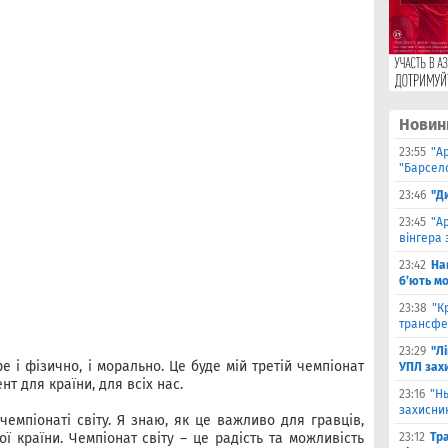
Новин
23:55
"А
"Барсело
23:46
"Д
23:45
"А
вінгера 
23:42
На
б’ють м
23:38
"К
трансфе
23:29
"Л
 і фізично, і морально. Це буде мій третій чемпіонат
УПЛ зах
т для країни, для всіх нас.
23:16
"Н
захисни
емпіонаті світу. Я знаю, як це важливо для гравців,
ї країни. Чемпіонат світу – це радість та можливість
23:12
Тр