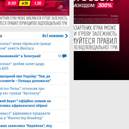
и
Всі новини:
рсенал" може підписати гравця
ни" замість Вінісіуса
инамоманія" в Телеграмі!
10
рсенал" зробив запит щодо
з АПЛ
вроцький про Україну: "Там, де
осковитів – Польща допомагає"
рістал Пелас" оголосив про
р екс-гравця "Арсеналу"
івий Берег" офіційно заявив на
исника африканської збірної
ьюкасл" відмовився продавати
ка в "Манчестер Юнайтед"
авма захисника "Карабаха", яку