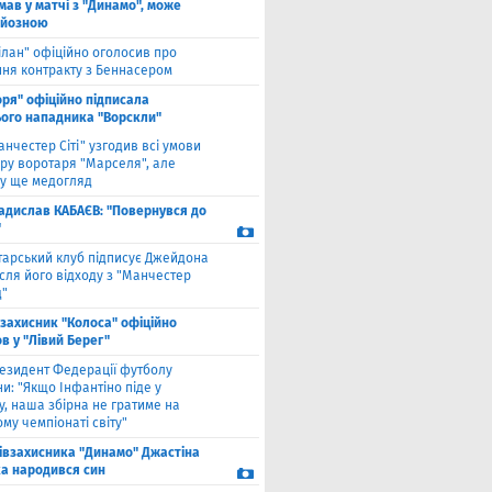
мав у матчі з "Динамо", може
рйозною
ілан" офіційно оголосив про
ння контракту з Беннасером
оря" офіційно підписала
ого нападника "Ворскли"
анчестер Сіті" узгодив всі умови
ру воротаря "Марселя", але
у ще медогляд
адислав КАБАЄВ: "Повернувся до
"
тарський клуб підписує Джейдона
сля його відходу з "Манчестер
"
взахисник "Колоса" офіційно
в у "Лівий Берег"
езидент Федерації футболу
и: "Якщо Інфантіно піде у
у, наша збірна не гратиме на
му чемпіонаті світу"
півзахисника "Динамо" Джастіна
а народився син