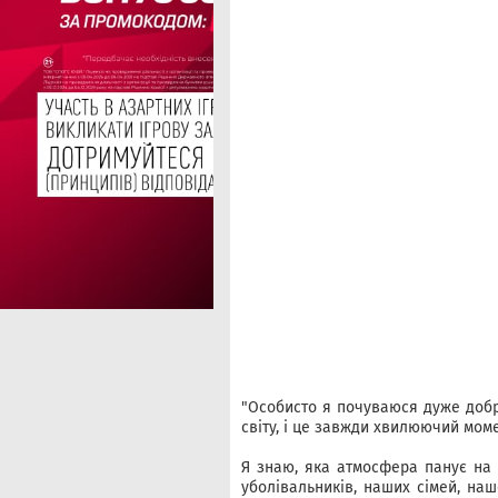
"Особисто я почуваюся дуже добре
світу, і це завжди хвилюючий момен
Я знаю, яка атмосфера панує на ч
уболівальників, наших сімей, нашо