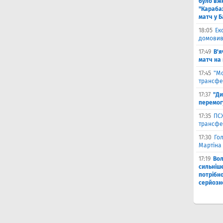
було вж
"Караба
матч у Б
18:05
Ек
домовив
17:49
В'я
матч на
17:45
"М
трансфе
17:37
"Ди
перемог
17:35
ПСЖ
трансфе
17:30
Го
Мартіна 
17:19
Во
сильніш
потрібно
серйозн