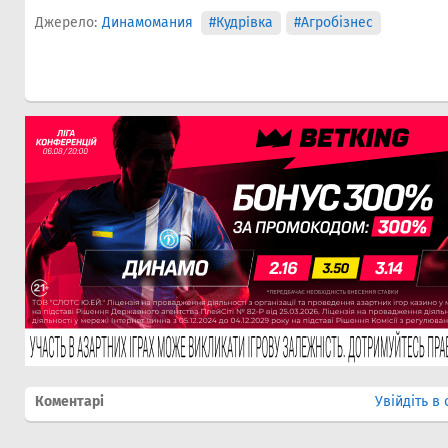
Джерело:
Динамомания
#Кудрiвка
#Агробізнес
Коментарі
Увійдіть в