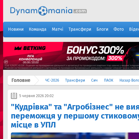
Новини
Команда
Матчі
Трансфери
Блоги
Фото
Віде
Головне
ЧС-2026
Трансфери
Сич
ПАОК
Назар Вол
5 червня 2026 20:02
"Кудрівка" та "Агробізнес" не в
переможця у першому стиковому
місце в УПЛ