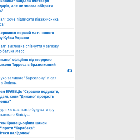
уковина" завдала вчетверо
дарів, але не змогла обіграти
ь"
еал" хоче підписати півзахисника
са"
вершився перший матч нового
шу Кубка України
еал" висловив співчуття у зв'язку
ю батька Мессі
инамо" офіційно підтвердило
Анхеля Торреса в бразильський
ухо залишає "Барселону" після
 з Фліком
ем КРАВЕЦЬ: "Страшно подумати,
 далі, коли "Динамо" продасть
енка"
урінью має намір будувати гру
навколо Вінісіуса
тем Кравець оцінив шанси
" проти "Карабаха":
йтеся валідолом"