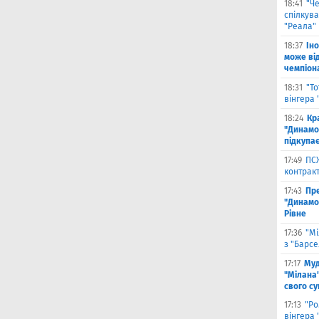
18:41
"Ч
спілкув
"Реала"
18:37
Ін
може від
чемпіона
18:31
"Т
вінгера 
18:24
Кр
"Динамо"
підкупає
17:49
ПС
контракт
17:43
Пр
"Динамо"
Рівне
17:36
"Мі
з "Барс
17:17
Муд
"Мілана"
свого с
17:13
"Ро
вінгера 