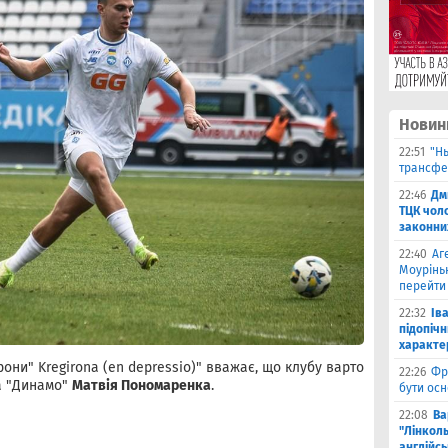
Новин
22:51
"Н
трансфе
22:46
Дм
ТЦК чол
законни
22:40
Аг
Моурінь
перейти
22:32
Ів
підопіч
характе
они" Kregirona (en depressio)" вважає, що клубу варто
22:26
Фр
а "Динамо"
Матвія Пономаренка
.
бути ос
22:08
Ва
"Лінколь
англійсь