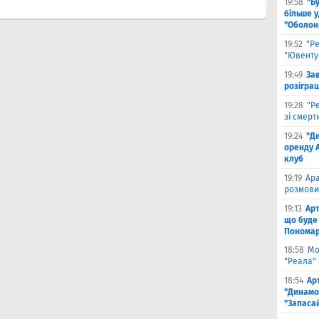
19:58
"Б
більше у
"Оболон
19:52
"Р
"Ювенту
19:49
За
розігра
19:28
"Р
зі смерт
19:24
"Д
оренду 
клуб
19:19
Ара
розмови
19:13
Арт
що буде
Пономар
18:58
Мо
"Реала" 
18:54
Ар
"Динамо
"Запаса