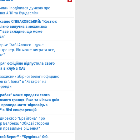
мпані поділився думкою про
ння АПЛ та Бундесліги
хайло СПІВАКОВСЬКИЙ: "Костюк
льно вилучив з механізма
" все складне, що може
ся"
рім: "Хабі Алонсо - дуже
тренер. Він може виграти все,
че"
оря" офіційно відпустила свого
а в клуб з ОАЕ
захисник збірної Бельгії офіційно
 із "Ліона" в "Хетафе" на
оренди
арабах" може продати свого
жчого гравця. Вже за кілька днів
 проведе матч-відповідь з
" в Лізі конференцій
директор "Брайтона" про
р Велбека: "Обидві сторони
и правильне рішення"
вий Берег" - "Кудрівка" 0:0.