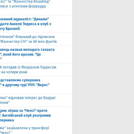
елсі" та "Манчестер Юнайтед"
алися з агентами форварда
оземний журналіст: "Динамо"
дати Анхеля Торреса в клуб з
ту Бразилії
оттенхем" близький до підписння
"Манчестер Сіті" за 60 млн фунтів
авець назвав молодого таланта
, який його вразив: "Це
"
Ж погодив із Ферраном Торресом
 на чотири роки
едставляємо суперника
 в другому турі УПЛ: "Верес"
лан" відновив інтерес до Барджі
елони"
рик зіграв за "Челсі" проти
. Англійський клуб розгромив
уперника
ма" зацікавлена у трансфері
"Челсі"