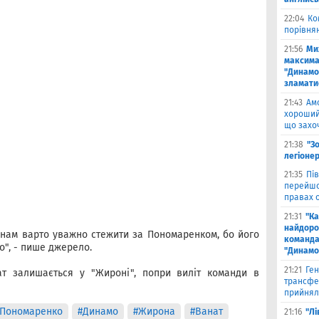
22:04
Ко
порівня
21:56
Ми
максима
"Динамо
зламати
21:43
Амо
хороший 
що захо
21:38
"З
легіонер
21:35
Пів
перейшов
правах 
21:31
"К
найдоро
 нам варто уважно стежити за Пономаренком, бо його
команда
", - пише джерело.
"Динамо
21:21
Ген
ат залишається у "Жироні", попри виліт команди в
трансфе
прийнял
 Пономаренко
#Динамо
#Жирона
#Ванат
21:16
"Лі