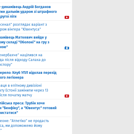
с-динамівець Андрій Богданов
уже дальнім ударом зі штрафного
другої ліги
рсенал" розглядає варіант з
ром вінгера "Ювентуса"
намівець Маткевич вийде у
му складі "Оболоні" на гру з
ною"
енербахче" націлився на
а після відходу Салаха до
нспору"
ерело: Клуб УПЛ відклав перехід
ого легіонера
вця в елітному дивізіоні
ту Естонії замінили через 13
ісля початку матчу
лійська преса: Трубін хоче
 "Бенфіку", а "Ювентус" готовий
ристатися"
еоне: "Атлетіко" не продасть
са, ми допоможемо йому
"