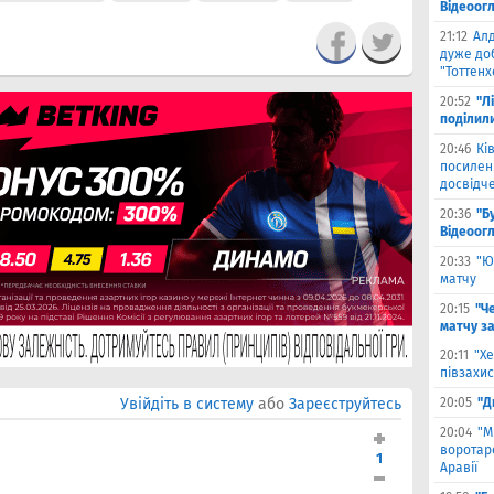
Відеоог
21:12
Ал
дуже до
"Тоттен
20:52
"Л
поділил
20:46
Кі
посилен
досвідче
20:36
"Б
Відеоог
20:33
"Ю
матчу
20:15
"Че
матчу з
20:11
"Х
півзахис
Увійдіть в систему
або
Зареєструйтесь
20:05
"Д
20:04
"М
воротаре
1
Аравії