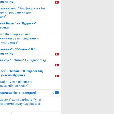
ляд матчу
дервейрелд: "Рашфорд став би
брим придбанням для
хема"
івий Берег" та "Кудрівка"
и очки
ву: "Ми працюємо над
ням складу та придбанням
них гравців"
уковина" - "Оболонь" 0:0.
ляд матчу
вентус" - "Інтер" 1:2. Відеоогляд
лсі" - "Мілан" 3:0. Відеоогляд
а участю Мудрика
етафе" може підписати
ника збірної Бельгії
инамоманія" в Телеграмі!
10
арсель" хоче замінити Рульї
м з чемпіонату Саудівської