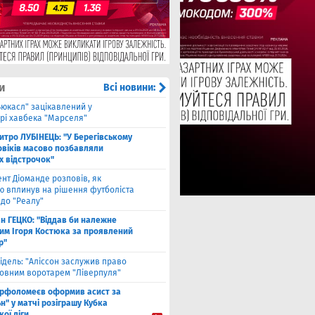
и
Всі новини:
ьюкасл" зацікавлений у
рі хавбека "Марселя"
итро ЛУБІНЕЦЬ: "У Берегівському
овіків масово позбавляли
х відстрочок"
ент Діоманде розповів, як
ю вплинув на рішення футболіста
 до "Реалу"
ан ГЕЦКО: "Віддав би належне
ним Ігоря Костюка за проявлений
р"
ідель: "Аліссон заслужив право
новним воротарем "Ліверпуля"
рфоломеєв оформив асист за
н" у матчі розіграшу Кубка
кої ліги