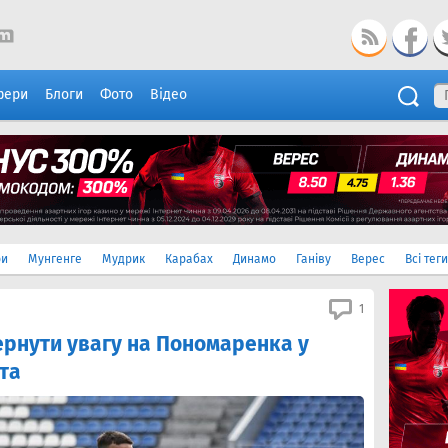
фери
Блоги
Фото
Відео
ри
Мунгенге
Мудрик
Карабах
Динамо
Ганіву
Верес
Всі теги
1
ернути увагу на Пономаренка у
та