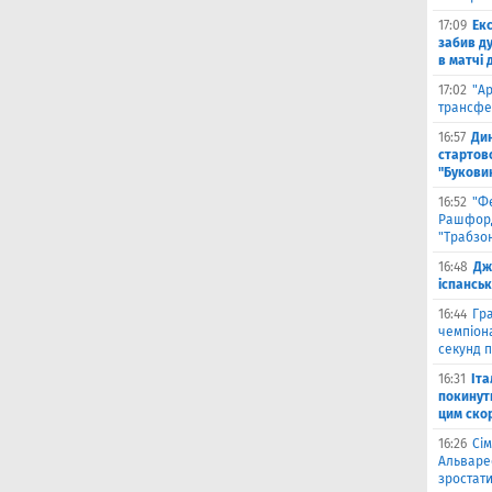
17:09
Ек
забив д
в матчі 
17:02
"А
трансфе
16:57
Ди
стартово
"Букови
16:52
"Ф
Рашфорд
"Трабзо
16:48
Дж
іспанськ
16:44
Гра
чемпіона
секунд п
16:31
Іта
покинути
цим ско
16:26
Сім
Альваре
зростати