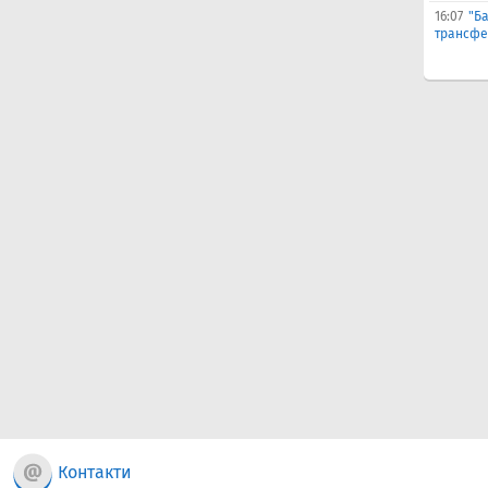
16:07
"Б
трансфе
Контакти