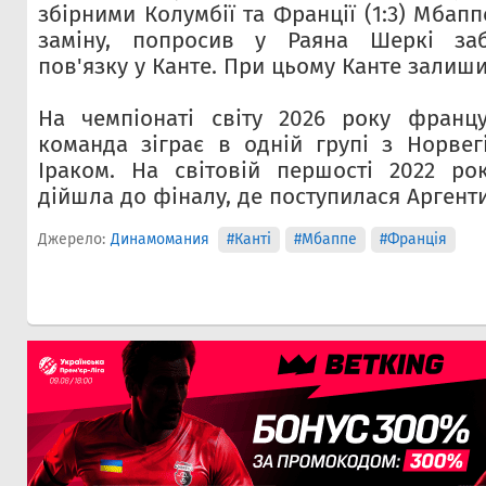
збірними Колумбії та Франції (1:3) Мбап
заміну, попросив у Раяна Шеркі заб
пов'язку у Канте. При цьому Канте залиши
На чемпіонаті світу 2026 року францу
команда зіграє в одній групі з Норвег
Іраком. На світовій першості 2022 ро
дійшла до фіналу, де поступилася Аргенти
Джерело:
Динамомания
#Канті
#Мбаппе
#Франція