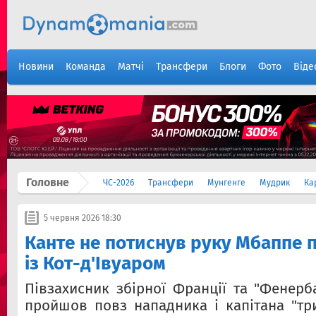
Новини
Команда
Матчі
Трансфери
Блоги
Фото
Віде
Головне
ЧС-2026
Трансфери
Мунгенге
Мудрик
Ка
5 червня 2026 18:30
Канте не потиснув руку Мбаппе 
із Кот-д'Івуаром
Півзахисник збірної Франції та "Фенер
пройшов повз нападника і капітана "тр