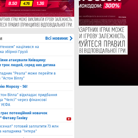
и
Всі новини:
оттенхем" націлився на
а збірної Грузії
іяни атакували Київщину:
и троє людей, серед них дитина
падник "Реала" може перейти в
 "Астон Віллу"
ію Морозу - 56!
стон Вілла" відкладає придбання
а "Челсі" через фінансові
 УЄФА
 грає потенційний новачок
" Фатаву Ганіву
рсенал" готовий заплатити 73 млн
а нападника "Інтера"