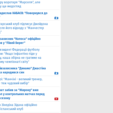
ру воротаря "Марселя", але
у ще медогляд
адислав КАБАЄВ: "Повернувся до
"
тарський клуб підписує Джейдона
сля його відходу з "Манчестер
"
взахисник "Колоса" офіційно
в у "Лівий Берег"
езидент Федерації футболу
и: "Якщо Інфантіно піде у
у, наша збірна не гратиме на
му чемпіонаті світу"
півзахисника "Динамо" Джастіна
а народився син
рі: "Манчіні - великий тренер,
- теж чудовий вибір"
нат забив за "Жирону" вже
ол у контрольних матчах перед
 сезону
 Зінедіна Зідана офіційно
 іспанський клуб