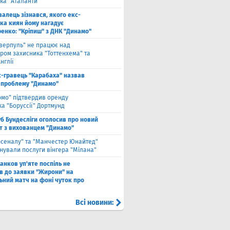
ка "Аталанти"
валець зізнався, якого екс-
ка киян йому нагадує
енко: "Кріпиш" з ДНК "Динамо"
іверпуль" не працює над
ром захисника "Тоттенхема" та
нглії
с-гравець "Карабаха" назвав
 проблему "Динамо"
омо" підтвердив оренду
а "Боруссії" Дортмунд
б Бундесліги оголосив про новий
т з вихованцем "Динамо"
рсеналу" та "Манчестер Юнайтед"
нували послуги вінгера "Мілана"
анков уп'яте поспіль не
в до заявки "Жирони" на
ьний матч на фоні чуток про
Всі новини: