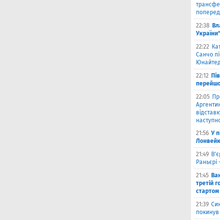
трансфе
поперед
22:38
Вл
України
22:22
Ка
Санчо пі
Юнайтед
22:12
Пі
перейшо
22:05
Пр
Аргентин
відставк
наступно
21:56
У 
Лонвейк
21:49
В'є
Раньєрі 
21:45
Ва
третій г
стартом
21:39
Син
покинув