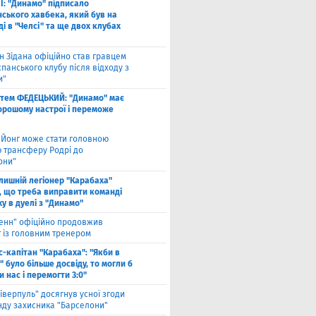
І: "Динамо" підписало
ського хавбека, який був на
і в "Челсі" та ще двох клубах
н Зідана офіційно став гравцем
спанського клубу після відходу з
и"
тем ФЕДЕЦЬКИЙ: "Динамо" має
хорошому настрої і переможе
 Йонг може стати головною
 трансферу Родрі до
они"
лишній легіонер "Карабаха"
, що треба виправити команді
ху в дуелі з "Динамо"
енн" офіційно продовжив
т із головним тренером
с-капітан "Карабаха": "Якби в
 було більше досвіду, то могли б
 нас і перемогти 3:0"
іверпуль" досягнув усної згоди
нду захисника "Барселони"