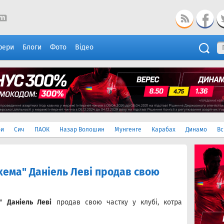
фери
Блоги
Фото
Відео
ри
Сич
ПАОК
Назар Волошин
Мунгенге
Карабах
Динамо
Вс
хема" Даніель Леві продав свою
а"
Даніель Леві
продав свою частку у клубі, котра