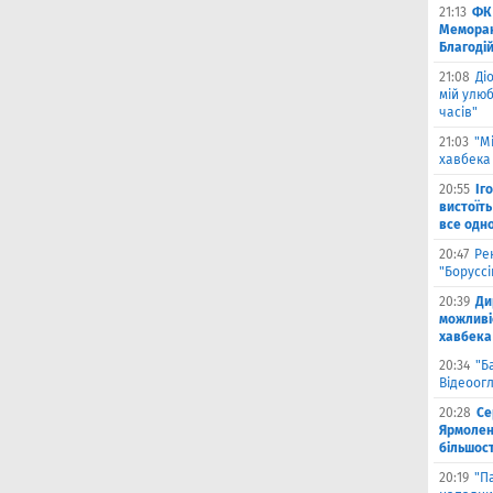
21:13
ФК 
Меморан
Благоді
21:08
Ді
мій улюб
часів"
21:03
"М
хавбека 
20:55
Іг
вистоїть
все одн
20:47
Ре
"Борусс
20:39
Ди
можливі
хавбека
20:34
"Б
Відеоог
20:28
Се
Ярмоленк
більшост
20:19
"П