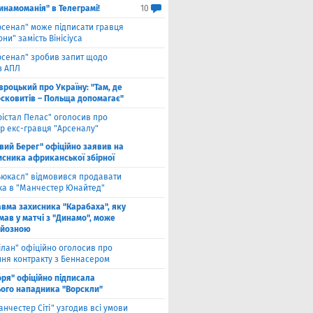
инамоманія" в Телеграмі!
10
рсенал" може підписати гравця
ни" замість Вінісіуса
рсенал" зробив запит щодо
з АПЛ
вроцький про Україну: "Там, де
осковитів – Польща допомагає"
рістал Пелас" оголосив про
р екс-гравця "Арсеналу"
івий Берег" офіційно заявив на
исника африканської збірної
ьюкасл" відмовився продавати
ка в "Манчестер Юнайтед"
авма захисника "Карабаха", яку
мав у матчі з "Динамо", може
рйозною
ілан" офіційно оголосив про
ння контракту з Беннасером
оря" офіційно підписала
ого нападника "Ворскли"
анчестер Сіті" узгодив всі умови