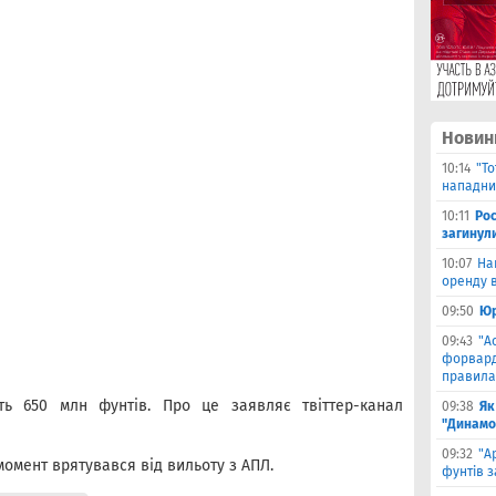
Новин
10:14
"Т
нападник
10:11
Рос
загинул
10:07
На
оренду в
09:50
Юр
09:43
"А
форвард
правила
ть 650 млн фунтів. Про це заявляє твіттер-канал
09:38
Як
"Динамо
09:32
"А
 момент врятувався від вильоту з АПЛ.
фунтів з