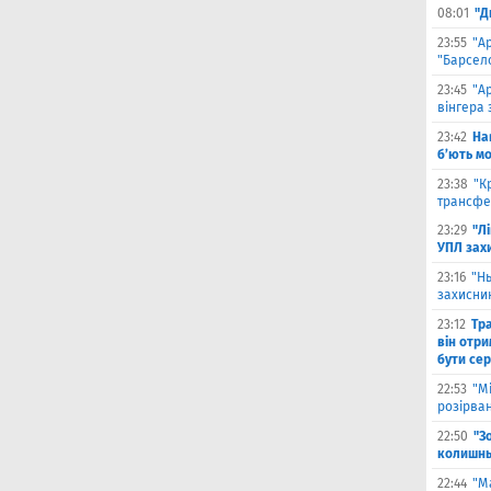
08:01
"Д
23:55
"А
"Барсело
23:45
"А
вінгера 
23:42
На
б’ють м
23:38
"К
трансфе
23:29
"Л
УПЛ зах
23:16
"Н
захисни
23:12
Тр
він отри
бути се
22:53
"М
розірва
22:50
"З
колишнь
22:44
"М