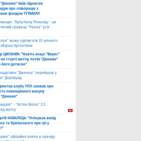
"Динамо" Київ підписав
дум про співпрацю з
йним фондом TYTANOVI
оманде: "Кріштіану Роналду - це
лений гравець "Реала" усіх
ілан" може підписати 32-річного
збірної Аргентини
ор ЦИГАНИК: "Навіть якщо "Верес"
 на старті матчу, потім "Динамо"
о його дотисне"
кордсмен "Дженоа" перейшов у
ію" Дортмунд
ректор клубу УПЛ заявив про
сть повноцінного викупу
 "Динамо"
аварія" - "Астон Вілла" 2:1.
ляд матчу
ргій КОВАЛЕЦЬ: "Очікував вихід
а та Буяльського при грі у
і"
арма" офіційно взяла в оренду