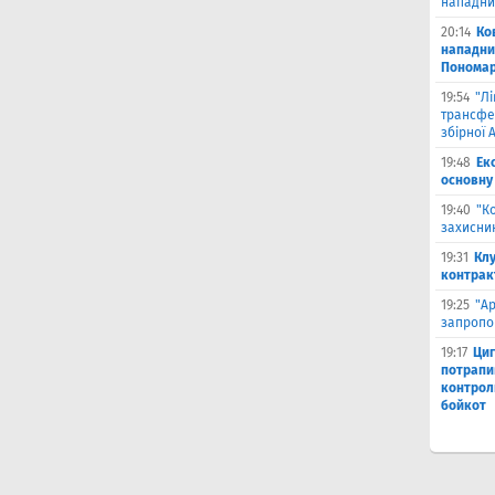
нападни
20:14
Ко
нападни
Пономар
19:54
"Л
трансфе
збірної А
19:48
Ек
основну
19:40
"К
захисник
19:31
Клу
контрак
19:25
"А
запропо
19:17
Циг
потрапи
контрол
бойкот