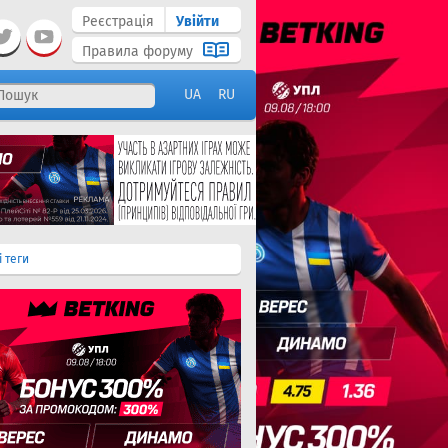
Реєстрація
Увійти
Правила форуму
UA
RU
і теги