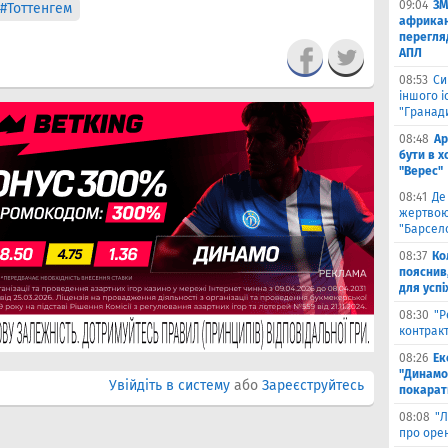
09:04
ЗМ
#Тоттенгем
африкан
перегляд
АПЛ
08:53
Си
іншого і
"Гранад
08:48
Ар
бути в 
"Верес"
08:41
Де
жертвою
"Барсел
08:37
Ко
пояснив
для успі
08:30
"Р
контрак
08:26
Ек
"Динамо"
Увійдіть в систему
або
Зареєструйтесь
покарати
08:08
"Л
про оре