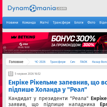
Новини
Команда
Матчі
Трансфери
Блоги
Фото
Віде
Головне
ЧС-2026
Трансфери
Сич
ПАОК
Назар Вол
5 червня 2026 16:52
Енріке Рікельме запевнив, що в
підпише Холанда у "Реал"
Кандидат у президенти "Реала"
Енріке
заявив, що підпише нападника
Ер