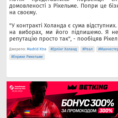
домовленості з Рікельме. Попри це бі
на своєму.
"У контракті Холанда є сума відступних
на виборах, ми його підпишемо. Я н
репутацію просто так", - пообіцяв Рікел
Джерело:
Madrid Xtra
#Ерлінг Холанд
#Реал
#Манчестер
#Енрике Рикельме