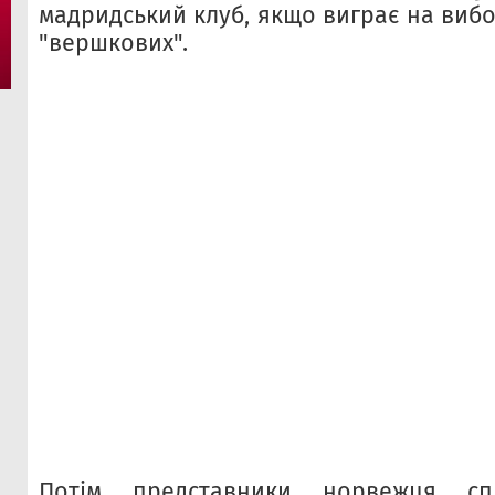
мадридський клуб, якщо виграє на виб
"вершкових".
Потім представники норвежця спр