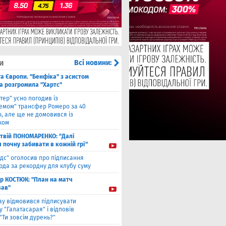
и
Всі новини:
га Європи. "Бенфіка" з асистом
а розгромила "Хартс"
нтер" усно погодив із
хемом" трансфер Ромеро за 40
, але ще не домовився із
ком
твiй ПОНОМАРЕНКО: "Далі
я почну забивати в кожній грі"
ідс" оголосив про підписання
да за рекордну для клубу суму
ор КОСТЮК: "План на матч
ав"
ау відмовився підписувати
 "Галатасарая" і відповів
"Ти зовсім дурень?"