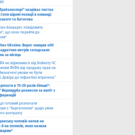
ру
"Трабзонспорі" назріває чистка
стали відомі позиції в команді
ського та Батагова
ліан Альварес повідомить
о", що хоче перейти до
они"
rbes Ukraine: Ворог знищив 400
вадратних метрів складських
нь за місяць
ФА не відмовився від бойкоту ЧС
ідмови ФІФА від продажу прав на
"Визначені умови не були
. Довіра до Інфантіно втрачена"
арплати в 15-20 разів більші":
 Вернидуба рознесли за виліт з
нференцій
рі готовий розпочати
ори з "Барселоною" щодо умов
ого контракту
Гданську чоловік напав на
 й на поляків, яких назвав
івцями"