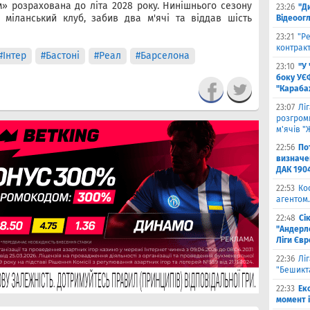
м» розрахована до літа 2028 року. Нинішнього сезону
23:26
"Д
 міланський клуб, забив два м'ячі та віддав шість
Відеоог
23:21
"Ре
контракт
#Інтер
#Бастоні
#Реал
#Барселона
23:10
"У
боку УЄ
"Карабах
23:07
Лі
розгроми
м'ячів "
22:56
По
визначен
ДАК 190
22:53
Ко
агентом.
22:48
Сі
"Андерле
Ліги Єв
22:36
Лі
"Бешикт
22:33
Ек
момент 