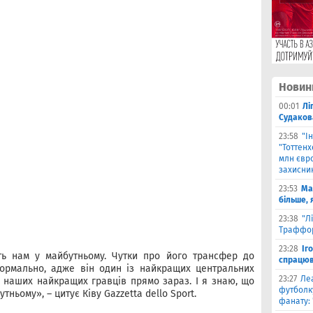
Новин
00:01
Лі
Судаков
23:58
"І
"Тоттен
млн євро
захисни
23:53
Ма
більше, 
23:38
"Л
Траффор
23:28
Іг
ть нам у майбутньому. Чутки про його трансфер до
спрацюв
ормально, адже він один із найкращих центральних
23:27
Ле
із наших найкращих гравців прямо зараз. І я знаю, що
футболку
тньому», – цитує Ківу Gazzetta dello Sport.
фанату: 