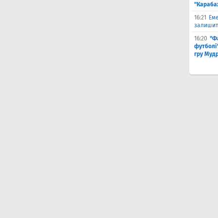
"Караба
16:21
Еме
залишити
16:20
"Ф
футболі"
гру Муд