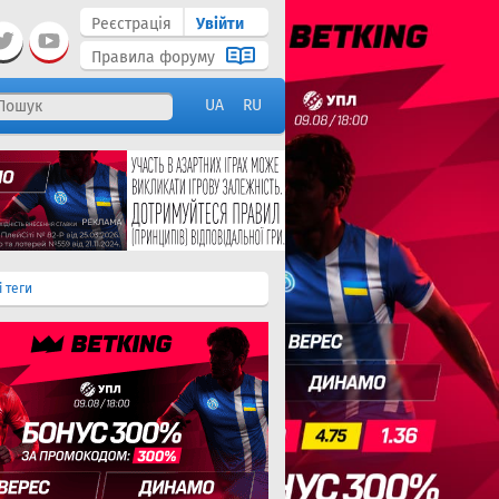
Реєстрація
Увійти
Правила форуму
UA
RU
і теги