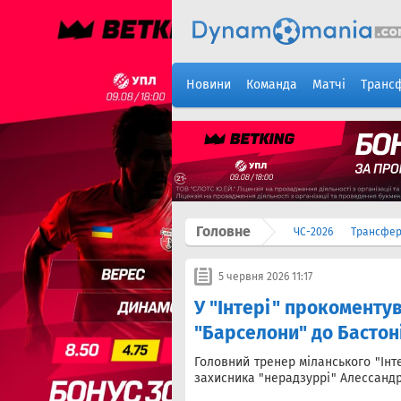
Новини
Команда
Матчі
Транс
Головне
ЧС-2026
Трансфе
5 червня 2026 11:17
У "Інтері" прокоментув
"Барселони" до Бастон
Головний тренер міланського "Інте
захисника "нерадзуррі" Алессандро