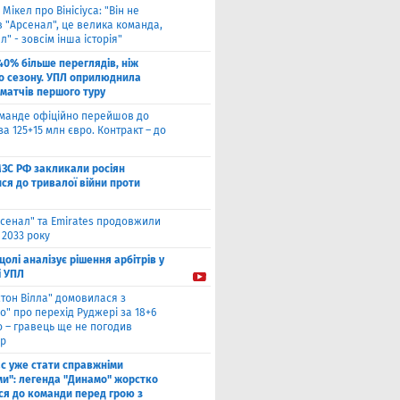
 Мікел про Вінісіуса: "Він не
 "Арсенал", це велика команда,
л" - зовсім інша історія"
40% більше переглядів, ніж
о сезону. УПЛ оприлюднила
 матчів першого туру
оманде офіційно перейшов до
за 125+15 млн євро. Контракт – до
МЗС РФ закликали росіян
ся до тривалої війни проти
сенал" та Emirates продовжили
 2033 року
цолі аналізує рішення арбітрів у
і УПЛ
стон Вілла" домовилася з
о" про перехід Руджері за 18+6
о – гравець ще не погодив
р
ас уже стати справжніми
и": легенда "Динамо" жорстко
ся до команди перед грою з