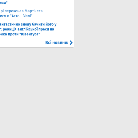
хом"
рі переконав Мартінеса
ся в "Астон Віллі"
антастично знову бачити його у
: реакція англійської преси на
рика проти "Ювентуса"
Всі новини: