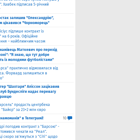
. Хавбек підписав 5-річний
т
стак залишив "Олександрію",
м цікавився "Чорноморець"
ісіус підпише контракт із
 на 6 років. Офіційне
ння – найближчим часом
намівець Маткевич про перехід
оні": "Я знаю, що тут добре
ь із молодими футболістами"
арса" практично відмовилася від
са. Форвард залишиться в
о"
нгер "Шахтаря" Аліссон зацікавив
клуб Бундесліги надає перевагу
гравцю
арсель" продасть центрбека
 "Байєр" за 23+2 млн євро
намоманія" в Телеграмі!
10
дрі погодив контракт з "Барсою" -
томився чекати на "Реал".
і скоро зв'яжуться з "Сіті" щодо