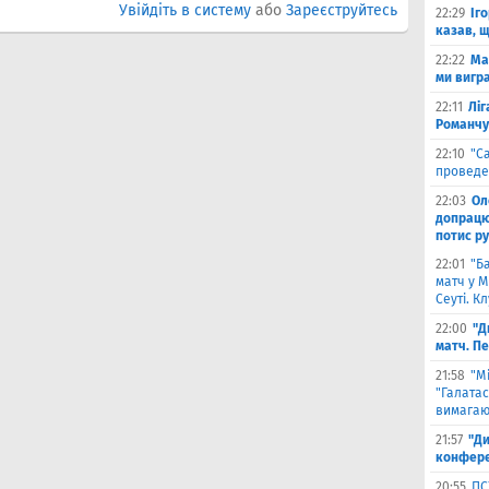
Увійдіть в систему
або
Зареєструйтесь
22:29
Іг
казав, 
22:22
Ма
ми вигр
22:11
Ліг
Романчу
22:10
"С
проведе
22:03
Ол
допрацюв
потис р
22:01
"Б
матч у М
Сеуті. К
22:00
"Д
матч. П
21:58
"М
"Галатас
вимагаю
21:57
"Ди
конфере
20:55
ПС