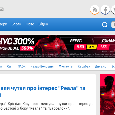
фери
Блоги
Фото
Відео
ри
Сич
ПАОК
Назар Волошин
Мунгенге
Карабах
Динамо
Вс
али чутки про інтерес "Реала" та
і
ра" Крістіан Ківу прокоментував чутки про інтерес до
 Бастоні з боку "Реала" та "Барселони".