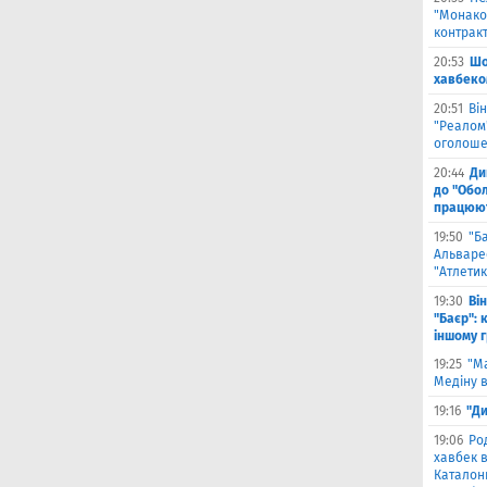
"Монако"
контрак
20:53
Шо
хавбеко
20:51
Він
"Реалом"
оголоше
20:44
Ди
до "Обол
працюют
19:50
"Б
Альваре
"Атлетик
19:30
Ві
"Баєр": 
іншому 
19:25
"М
Медіну в
19:16
"Ди
19:06
Ро
хавбек в
Каталонц