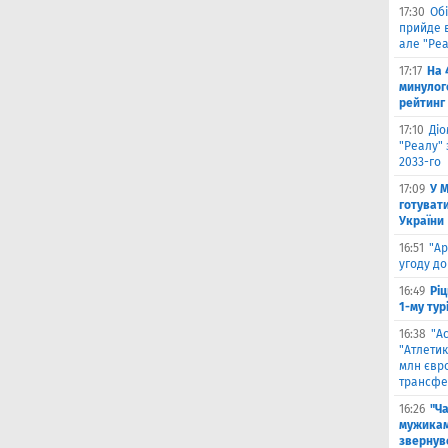
17:30
Обі
прийде в
але "Реа
17:17
На 
минулог
рейтинг
17:10
Ді
"Реалу" 
2033-го
17:09
У 
готувати
України
16:51
"Ар
угоду до
16:49
Ріц
1-му тур
16:38
"А
"Атлетик
млн євр
трансфе
16:26
"Ч
мужикам
звернув