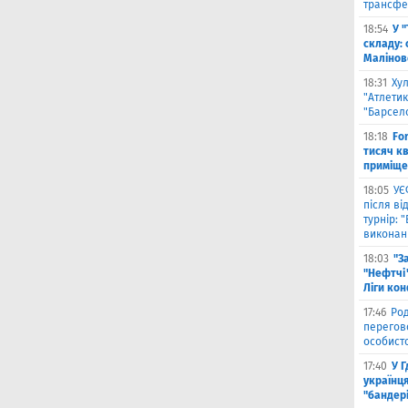
трансфе
18:54
У 
складу: 
Малiнов
18:31
Ху
"Атлетик
"Барсел
18:18
Fo
тисяч к
приміще
18:05
УЄ
після в
турнір: 
виконані
18:03
"З
"Нефтчі"
Ліги ко
17:46
Род
перегов
особист
17:40
У 
українця
"бандер