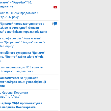
инамо" – "Карабах" 1:0.
ляд матчу
ал" та Вінісіус продовжили
 до 2032 року
 "Динамо" якесь заступництво з
1
ФА, це ж очевидно". Фанати
а" в люті після поразки від киян
га конференцій. "Копенгаген"
в "Дебрецен", "Хайдук" забив 5
Жальгірісу"
тенційного суперника "Динамо"
о. "Твенте" забив шість м'ячів
4
стич перейшов до ПСВ вільним
 Контракт – на два роки
кан помстився за "Динамо".
хт" обіграв ПАОК у кваліфікації
ропи
га Європи. Перемоги
аша" та "Леха"
с-арбітр ФІФА прокоментував
із падінням Пономаренка