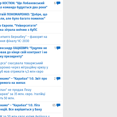
ор КОСТЮК: "Ще Лобановський
6
що команда будується два роки"
твій ПОНОМАРЕНКО: "Добре, що
али, але було багато помилок"
а Європи. "Університатя"
ка зіграла внічию з КуПС
антьяго Бернабеу" – фаворит на
ння фіналу ЧС-2030
ександр ХАЦКЕВИЧ: "Гуцуляк не
1
ав до кінця свій контракт і не
уку президенту"
арса" скасувала товариський
арокко через міграційну кризу у
луб мав отримати 4,5 млн євро
инамо" – "Карабах" 1:0. Звіт про
2
еремога на жилах
ілан" не продав Леау
араю" за 35 млн. євро. Італійці
ть 50 млн.
намо" – "Карабах" 1:0. Ліга
65
нцій. Все вирішиться у Баку
Ж за 50 млн євро купив Акліуша у