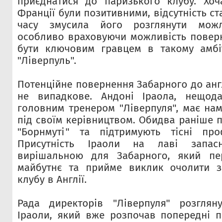
приєднатися до паризького клубу. Хоч
Франції були позитивними, відсутність ст
часу змусила його розглянути можли
особливо враховуючи можливість поверну
бути ключовим гравцем в такому амбіт
"Ліверпуль".
Потенційне повернення Забарного до анг
не випадкове. Андоні Іраола, нещод
головним тренером "Ліверпуля", має нам
під своїм керівництвом. Обидва раніше 
"Борнмуті" та підтримують тісні проф
Присутність Іраоли на лаві запа
вирішальною для Забарного, який пе
майбутнє та прийме виклик очолити за
клубу в Англії.
Рада директорів "Ліверпуля" розглян
Іраоли, який вже розпочав попередні 