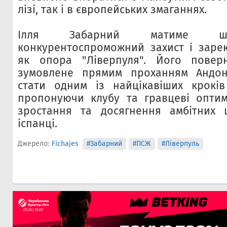
лізі, так і в європейських змаганнях.
Ілля Забарний матиме ш
конкурентоспроможний захист і заре
як опора "Ліверпуля". Його поверн
зумовлене прямим проханням Андоні
стати одним із найцікавіших кроків
пропонуючи клубу та гравцеві оптим
зростання та досягнення амбітних ц
іспанці.
Джерело:
Fichajes
#Забарний
#ПСЖ
#Ліверпуль