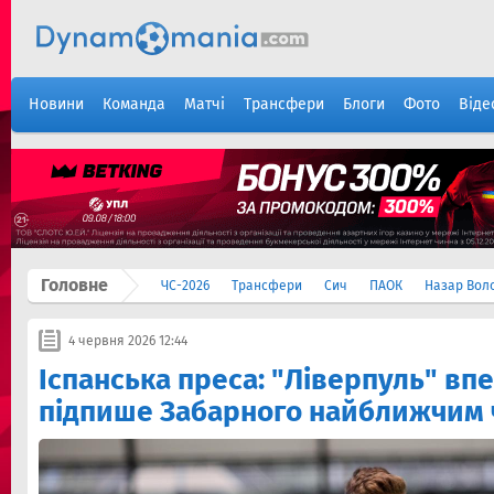
Новини
Команда
Матчі
Трансфери
Блоги
Фото
Віде
Головне
ЧС-2026
Трансфери
Сич
ПАОК
Назар Вол
4 червня 2026 12:44
Іспанська преса: "Ліверпуль" вп
підпише Забарного найближчим 