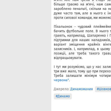
більше граємо на м'ячі, нам сам
зароблено пенальті, скільки на н
дуже часто там, але в нього є ін
проти силової команди, ми можемо
Піхальонок - чудовий плеймейк
бачить футбольне поле. В нього т
грають, наприклад, Шапаренко і 
підтримки для наших нападників,
варіант зміщення крайніх вінг
захисників. І, наприклад, в цьо
позиції, але треба такого гра
відпрацьовувати.
І тут ми розуміємо, що у нас зал
три вже мало, тому що при перехо
Треба залишати мінімум чотир
червона"
.
Джерело:
Динамомания
#Шовков
#Динамо