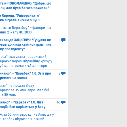
твій ПОНОМАРЕНКО: "Добре, що
али, але було багато помилок"
а Європи. "Університатя"
ка зіграла внічию з КуПС
антьяго Бернабеу" – фаворит на
ння фіналу ЧС-2030
ександр ХАЦКЕВИЧ: "Гуцуляк не
1
ав до кінця свій контракт і не
уку президенту"
арса" скасувала товариський
арокко через міграційну кризу у
луб мав отримати 4,5 млн євро
инамо" – "Карабах" 1:0. Звіт про
2
еремога на жилах
ілан" не продав Леау
араю" за 35 млн. євро. Італійці
ть 50 млн.
намо" – "Карабах" 1:0. Ліга
66
нцій. Все вирішиться у Баку
Ж за 50 млн євро купив Акліуша у
. Хавбек підписав 5-річний
т