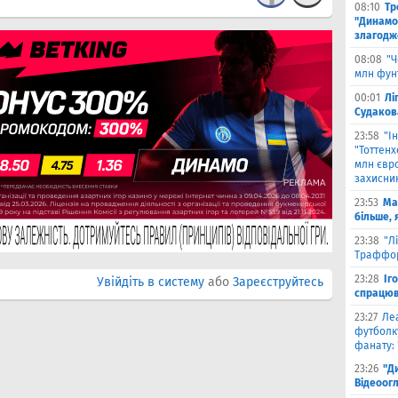
08:10
Тр
"Динамо
злагодж
08:08
"Ч
млн фун
00:01
Лі
Судаков
23:58
"І
"Тоттен
млн євро
захисни
23:53
Ма
більше, 
23:38
"Л
Траффор
23:28
Іг
Увійдіть в систему
або
Зареєструйтесь
спрацюв
23:27
Ле
футболку
фанату: 
23:26
"Д
Відеоог