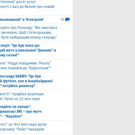
оттенхем" досяг усної
ності з ван де Веном про новий
т
инамоманія" в Телеграмі!
10
чаріто про Роналду: "Він змагався
а вечерею. Щоб стати кращим,
о бути найкращим кожну секунду"
сперт: "Це був поки що
ий матч у виконанні "Динамо" в
ому сезоні"
ент: "Родрі повідомив "Реалу"
ення перейти до "Барселони""
ександр БАБИЧ: "Це був
й футбол, але в Азербайджані
" потрібен режисер"
анСіті" придбає воротаря
" Рульї за 3,5 млн євро
 надією на краще".
джанські ЗМІ – про матч
" - "Карабах"
елсі" за 19+2 млн євро купує
ахисника "Райо" Чаваррію