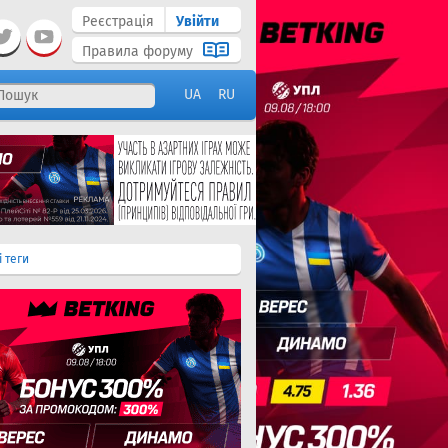
Реєстрація
Увійти
Правила форуму
UA
RU
і теги