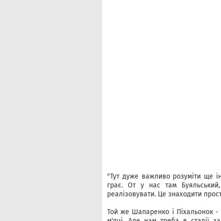
"Тут дуже важливо розуміти ще інд
грає. От у нас там Буяльський,
реалізовувати. Це знаходити прості
Той же Шапаренко і Піхальонок - 
м'ячі. Але нам треба в стадії з