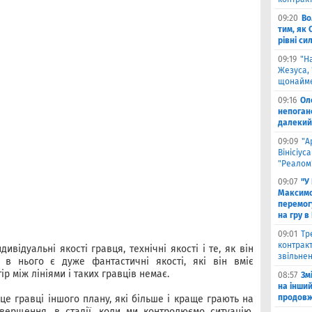
09:20
Во
тим, як 
рівні си
09:19
"Н
Жезуса,
щонайме
09:16
Ол
непоган
далекий
09:09
"А
Вінісіус
"Реалом
09:07
"У
Максимо
перемог
на гру в
09:01
Тр
контракт
ивідуальні якості гравця, технічні якості і те, як він
звільнен
 в нього є дуже фантастичні якості, які він вміє
р між лініями і таких гравців немає.
08:57
Зм
на інши
продовжи
це гравці іншого плану, які більше і краще грають на
авершення, в стадії, коли ми контролюємо ситуацію,