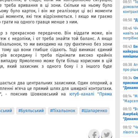
08:51
"Т
е треба вривання в ці зони. Скільки на ньому було
домовле
ьому було карток, і він же реалізовує ці всі моменти
контрак
ші моменти, які теж відрізняються. І якщо ми граємо
08:50
"Д
 грати на одного гравця менше з ним.
08:46
Чi
ер з прекрасною передачею. Він віддати може, він
навіть з
еж є недоліки, і от треба знайти той баланс. А якщо
потрібн
Піхальонок, то ми виходимо на гру фактично без зони
08:43
Ек
 тому що вони глибше сідають. Тоді виникає єдиний
найкращ
ерів всередину і треба піднімати високо крайніх
нинішнь
му випадку Ярмоленко може бути більш корисним в цій
08:38
Аг
вця, який захисник з одного боку і з іншого буде
про ріш
08:34
Ол
ишається два центральних захисники. Один опорний, а
приємни
"Динамо
пленні м'яча це прямий шлях для швидкої контратаки.
и", - пояснив Шовковський на
ютуб-каналі "Пряма
08:14
"М
"Марселя
08:13
"З
ський
#Буяльський
#Піхальонок
#Шапаренко
Азербай
"Динамо
08:12
"Ч
лівого з