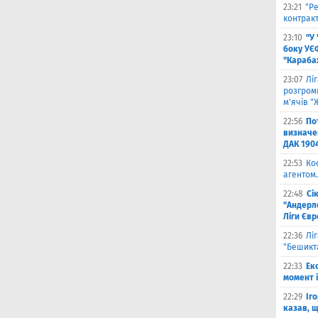
23:21
"Ре
контракт
23:10
"У
боку УЄ
"Карабах
23:07
Лі
розгроми
м'ячів "
22:56
По
визначен
ДАК 190
22:53
Ко
агентом.
22:48
Сі
"Андерле
Ліги Єв
22:36
Лі
"Бешикт
22:33
Ек
момент 
22:29
Іг
казав, 