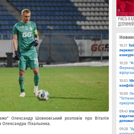
Новин
10:21
Та
перемог
конкуре
10:20
"М
Фернанд
відпуска
10:03
УА
конфлік
10:00
Пе
"Тоттен
призупи
09:43
Іг
видатни
амо" Олександр Шовковський розповів про Віталія
допомага
а Олександра Піхальонка.
09:28
"А
контрак