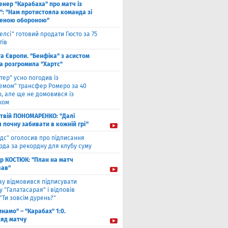
енер "Карабаха" про матч із
": "Нам протистояла команда зі
еною обороною"
елсі" готовий продати Гюсто за 75
тів
га Європи. "Бенфіка" з асистом
а розгромила "Хартс"
нтер" усно погодив із
хемом" трансфер Ромеро за 40
, але ще не домовився із
ком
твiй ПОНОМАРЕНКО: "Далі
я почну забивати в кожній грі"
ідс" оголосив про підписання
да за рекордну для клубу суму
ор КОСТЮК: "План на матч
ав"
ау відмовився підписувати
 "Галатасарая" і відповів
"Ти зовсім дурень?"
инамо" – "Карабах" 1:0.
ляд матчу