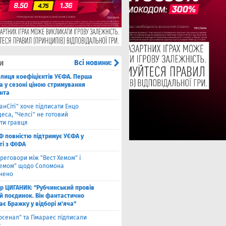
и
Всі новини:
блиця коефіцієнтів УЄФА. Перша
а у сезоні ціною стримування
нта
анСіті" хоче підписати Енцо
еса, "Челсі" не готовий
ти гравця
Ф повністю підтримує УЄФА у
ті з ФІФА
реговори між "Вест Хемом" і
хемом" щодо Соломона
нено
ор ЦИГАНИК: "Рубчинський провів
й поєдинок. Він фантастично
є Бражку у відборі м'яча"
рсенал" та Гімараес підписали
т