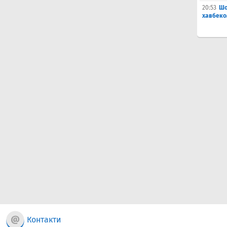
20:53
Шо
хавбеко
Контакти