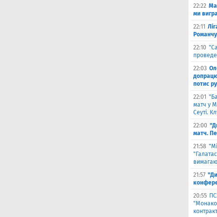
22:22
Ма
ми вигр
22:11
Ліг
Романчу
22:10
"С
проведе
22:03
Ол
допрацюв
потис р
22:01
"Б
матч у М
Сеуті. К
22:00
"Д
матч. П
21:58
"М
"Галатас
вимагаю
21:57
"Ди
конфере
20:55
ПС
"Монако"
контрак