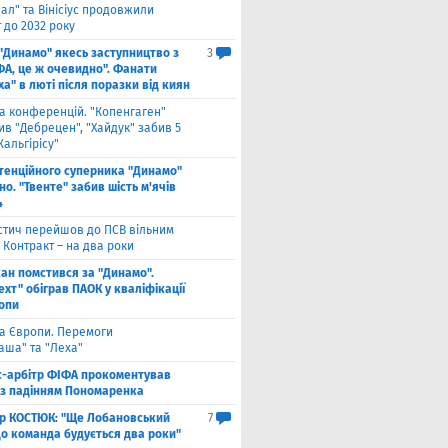
ал" та Вінісіус продовжили
 до 2032 року
 "Динамо" якесь заступництво з
3
ФА, це ж очевидно". Фанати
а" в люті після поразки від киян
га конференцій. "Копенгаген"
в "Дебрецен", "Хайдук" забив 5
Жальгірісу"
тенційного суперника "Динамо"
о. "Твенте" забив шість м'ячів
4
стич перейшов до ПСВ вільним
 Контракт – на два роки
кан помстився за "Динамо".
хт" обіграв ПАОК у кваліфікації
ропи
га Європи. Перемоги
аша" та "Леха"
с-арбітр ФІФА прокоментував
із падінням Пономаренка
ор КОСТЮК: "Ще Лобановський
7
що команда будується два роки"