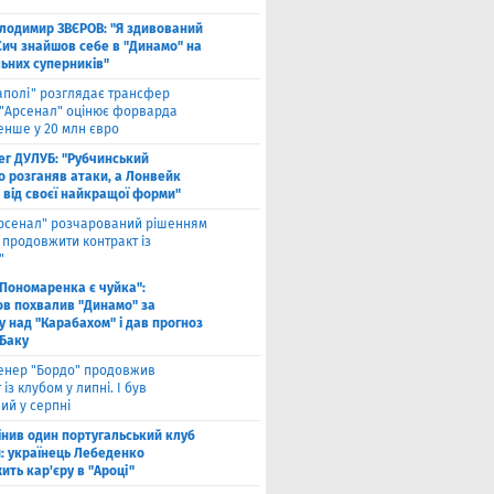
лодимир ЗВЄРОВ: "Я здивований
Сич знайшов себе в "Динамо" на
льних суперників"
аполі" розглядає трансфер
 "Арсенал" оцінює форварда
нше у 20 млн євро
ег ДУЛУБ: "Рубчинський
о розганяв атаки, а Лонвейк
 від своєї найкращої форми"
рсенал" розчарований рішенням
а продовжити контракт із
"
 Пономаренка є чуйка":
в похвалив "Динамо" за
у над "Карабахом" і дав прогноз
 Баку
енер "Бордо" продовжив
 із клубом у липні. І був
ий у серпні
інив один португальський клуб
й: українець Лебеденко
ть кар'єру в "Ароці"