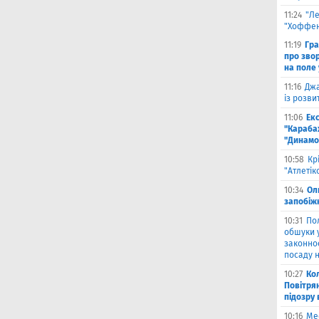
11:24
"Л
"Хоффен
11:19
Гра
про зво
на поле 
11:16
Джа
із розви
11:06
Ек
"Караба
"Динамо
10:58
Кр
"Атлетік
10:34
Ол
запобіжн
10:31
По
обшуки 
законно
посаду н
10:27
Ко
Повітря
підозру
10:16
Ме