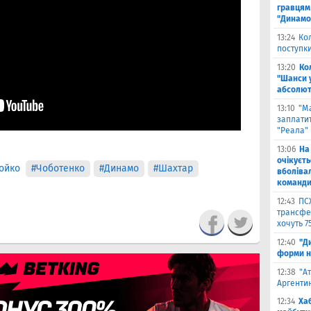
гравцям 
"Динамо
13:24
Ко
поступк
13:20
Ко
"Шанси 
абсолют
13:10
"М
заплатит
"Реала"
13:06
На
очікуєт
ойко
#Чоботенко
#Динамо
#Шахтар
вболіва
команд
12:43
ПС
трансфер
хочуть 7
12:40
"Д
форми н
12:38
"А
Аргентин
12:34
Ха