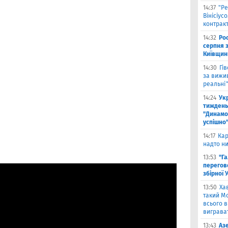
14:37
"Ре
Вінісіус
контрак
14:32
Рос
серпня 
Київщин
14:30
Гі
за вижи
реальні
14:24
Укр
тиждень
"Динамо"
успішно
14:17
Кар
надто ни
13:53
"Г
перегов
збірної 
13:50
Ха
такий Мо
всього 
виграват
13:43
Аз