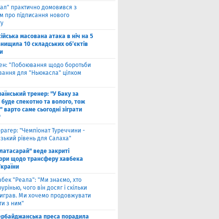
ал" практично домовився з
ом про підписання нового
ту
ійська масована атака в ніч на 5
знищила 10 складських об’єктів
и
вен: "Побоювання щодо боротьби
вання для "Ньюкасла" цілком
"
аїнський тренер: "У Баку за
 буде спекотно та волого, тож
 варто саме сьогодні зіграти
"
рагер: "Чемпіонат Туреччини -
зький рівень для Салаха"
алатасарай" веде закриті
ори щодо трансферу хавбека
України
вбек "Реала": "Ми знаємо, хто
урінью, чого він досяг і скільки
виграв. Ми хочемо продовжувати
и з ним"
ербайджанська преса порадила