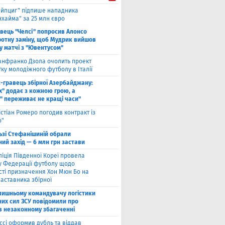
ейпциг" підпише нападника
хайма" за 25 млн євро
вець "Челсі" попросив Алонсо
ротну заміну, щоб Мудрик вийшов
у ​​матчі з "Ювентусом"
нфранко Дзола очолить проект
тку молодіжного футболу в Італії
с-гравець збірної Азербайджану:
х" додає з кожною грою, а
" переживає не кращі часи"
істіан Ромеро погодив контракт із
о"
ьзі Стефанішиній обрали
ий захід — 6 млн грн застави
ліція Південної Кореї провела
у Федерації футболу щодо
сті призначення Хон Мюн Бо на
аставника збірної
лишньому командувачу логістики
них сил ЗСУ повідомили про
 в незаконному збагаченні
ссі оформив дубль та віддав