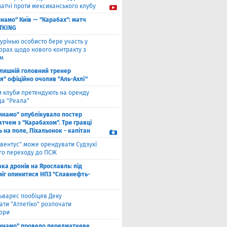
матчі проти мексиканського клубу
намо" Київ — "Карабах": матч
ETKING
урінью особисто бере участь у
орах щодо нового контракту з
ом
лишній головний тренер
я" офіційно очолив "Аль-Ахлі"
и клуби претендують на оренду
а "Реала"
инамо" опублікувало постер
тчем з "Карабахом". Три гравці
 на поле, Піхальонок - капітан
вентус" може орендувати Судзукі
ого переходу до ПСЖ
ака дронів на Ярославль: під
міг опинитися НПЗ "Славнефть-
ьварес пообіцяв Деку
ати "Атлетіко" розпочати
ори
инамо" провело передматчеве