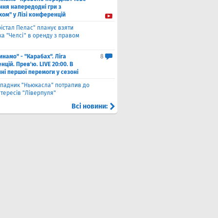
ння напередодні гри з
хом" у Лізі конференцій
рістал Пелас" планує взяти
а "Челсі" в оренду з правом
инамо" - "Карабах". Ліга
8
цій. Прев'ю. LIVE 20:00. В
ні першої перемоги у сезоні
падник "Ньюкасла" потрапив до
тересів "Ліверпуля"
Всі новини: