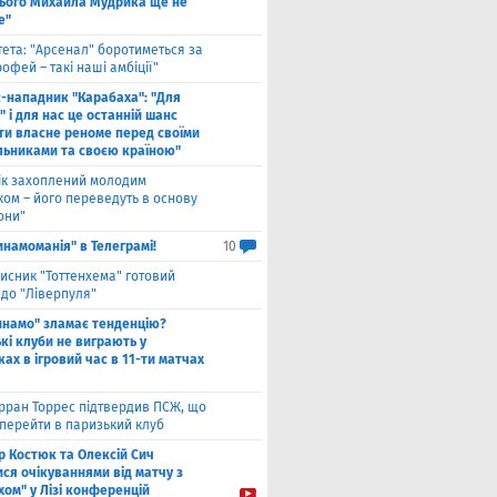
ього Михайла Мудрика ще не
е"
тета: "Арсенал" боротиметься за
офей – такі наші амбіції"
с-нападник "Карабаха": "Для
 і для нас це останній шанс
ти власне реноме перед своїми
льниками та своєю країною"
ік захоплений молодим
ком – його переведуть в основу
они"
инамоманія" в Телеграмі!
10
исник "Тоттенхема" готовий
 до "Ліверпуля"
инамо" зламає тенденцію?
кі клуби не виграють у
ах в ігровий час в 11-ти матчах
рран Торрес підтвердив ПСЖ, що
 перейти в паризький клуб
ор Костюк та Олексій Сич
ся очікуваннями від матчу з
хом" у Лізі конференцій