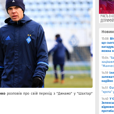
Новин
15:08
Ві
що сьог
нагадува
можна на
15:04
"Б
зацікав
"Манчес
14:59
Іл
залежат
надійно 
14:51
Фа
"крота" 
нко
розповів про свій перехід з "Динамо" у "Шахтар"
14:40
У 
Зеленсь
відмови
протиба