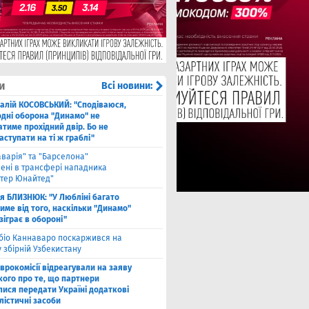
и
Всі новини:
талій КОСОВСЬКИЙ: "Сподіваюся,
одні оборона "Динамо" не
тиме прохідний двір. Бо не
ступати на ті ж граблі"
аварія" та "Барселона"
лені в трансфері нападника
тер Юнайтед"
ля БЛИЗНЮК: "У Любліні багато
име від того, наскільки "Динамо"
зіграє в обороні"
біо Каннаваро поскаржився на
у збірній Узбекистану
Єврокомісії відреагували на заяву
кого про те, що партнери
лися передати Україні додаткові
лістичні засоби