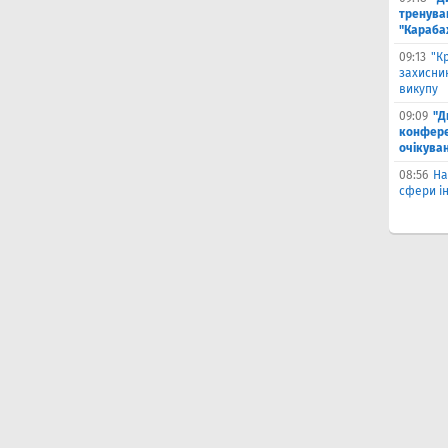
тренува
"Караба
09:13
"К
захисник
викупу
09:09
"Д
конферен
очікуван
08:56
На
сфери ін