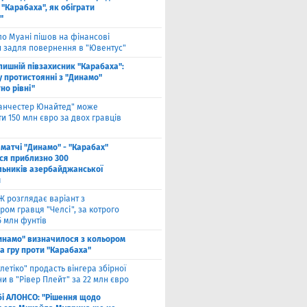
"Карабаха", як обіграти
"
ло Муані пішов на фінансові
и задля повернення в "Ювентус"
лишній півзахисник "Карабаха":
у протистоянні з "Динамо"
но рівні"
анчестер Юнайтед" може
и 150 млн євро за двох гравців
 матчі "Динамо" - "Карабах"
ься приблизно 300
льників азербайджанської
и
Ж розглядає варіант з
ом гравця "Челсі", за котрого
5 млн фунтів
инамо" визначилося з кольором
а гру проти "Карабаха"
тлетіко" продасть вінгера збірної
и в "Рівер Плейт" за 22 млн євро
бі АЛОНСО: "Рішення щодо