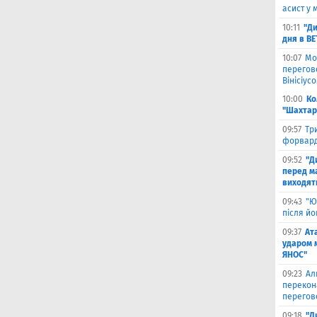
асист у 
10:11
"Ди
дня в B
10:07
Мо
перегов
Вінісіус
10:00
Ко
"Шахтар
09:57
Тр
форвард
09:52
"Д
перед ма
виходять
09:43
"Ю
після й
09:37
Ат
ударом 
ЯНОС"
09:23
Ал
перекон
перегов
09:18
"Д