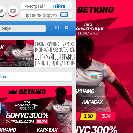
Реєстрація
Увійти
Правила форуму
UA
RU
і теги