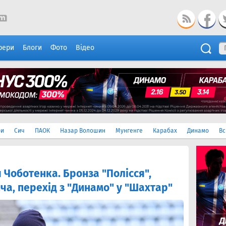
фери
Блоги
Фото
Відео
ри
Сич
ПАОК
Назар Волошин
Мунгенге
Карабах
Динамо
Вс
 Чоботенка. Бронза "Полісся",
ча, перехід з "Динамо" у "Шахтар"