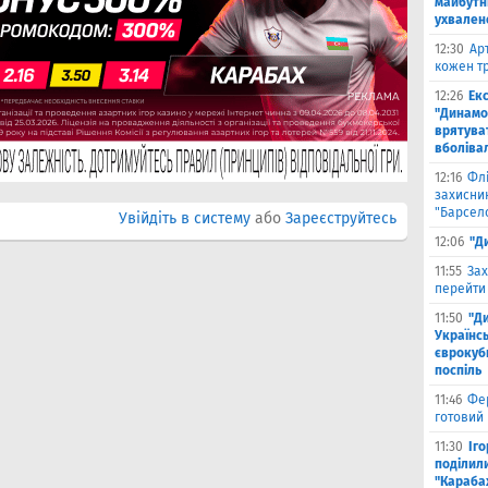
майбутн
ухвален
12:30
Ар
кожен тр
12:26
Ек
"Динамо"
врятува
вболіва
12:16
Фл
захисни
"Барсел
Увійдіть в систему
або
Зареєструйтесь
12:06
"Д
11:55
Зах
перейти
11:50
"Д
Українсь
єврокубк
поспіль
11:46
Фе
готовий
11:30
Іг
поділили
"Караба