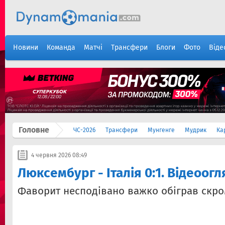
Новини
Команда
Матчі
Трансфери
Блоги
Фото
Віде
Головне
ЧС-2026
Трансфери
Мунгенге
Мудрик
Ка
4 червня 2026 08:49
Люксембург - Італія 0:1. Відеоог
Фаворит несподівано важко обіграв скр