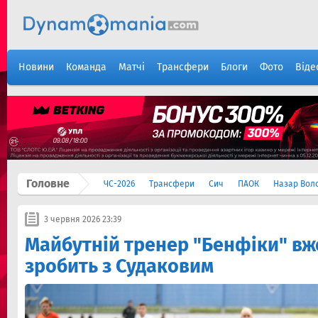
Новини
Команда
Матчі
Трансфери
Блоги
Фото
Віде
Головне
ЧС-2026
Трансфери
Сич
ПАОК
Назар Вол
3 червня 2026 23:39
Майбутній тренер "Бенфіки" вж
зробить з Судаковим