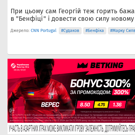
При цьому сам Георгій теж горить баж
в "Бенфіці" і довести свою силу новому
Джерело:
CNN Portugal
#Судаков
#Бенфіка
#Марку Сил