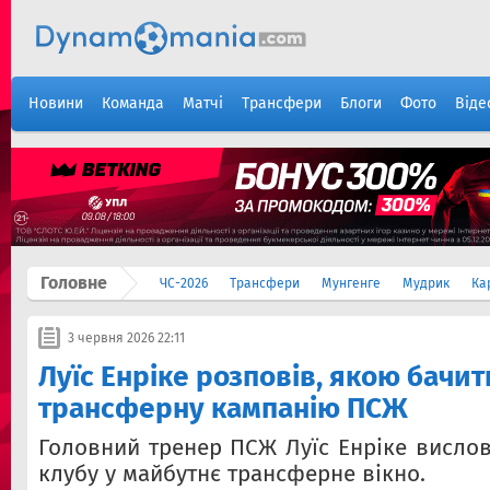
Новини
Команда
Матчі
Трансфери
Блоги
Фото
Віде
Головне
ЧС-2026
Трансфери
Мунгенге
Мудрик
Ка
3 червня 2026 22:11
Луїс Енріке розповів, якою бачит
трансферну кампанію ПСЖ
Головний тренер ПСЖ Луїс Енріке вислов
клубу у майбутнє трансферне вікно.