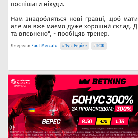
поспішати нікуди.
Нам знадобляться нові гравці, щоб мати
але ми вже маємо дуже хороший склад. Д
та впевнено", - пообіцяв тренер.
Джерело:
Foot Mercato
#Луїс Енріке
#ПСЖ