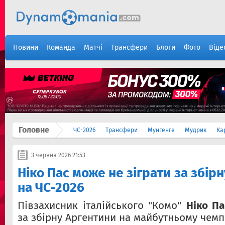
Новини
Команда
Матчі
Трансфери
Блоги
Фото
Віде
Головне
ЧС-2026
Трансфери
Мунгенге
Мудрик
Ка
3 червня 2026 21:53
Ніко Пас може не зіграти за збір
на ЧС-2026
Півзахисник італійського "Комо"
Ніко Па
за збірну Аргентини на майбутньому чемпі