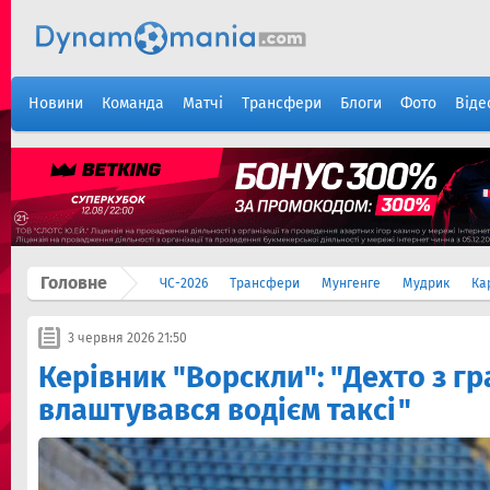
Новини
Команда
Матчі
Трансфери
Блоги
Фото
Віде
Головне
ЧС-2026
Трансфери
Мунгенге
Мудрик
Ка
3 червня 2026 21:50
Керівник "Ворскли": "Дехто з гр
влаштувався водієм таксі"