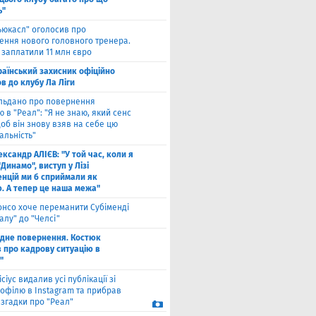
ь"
ьюкасл" оголосив про
ення нового головного тренера.
 заплатили 11 млн євро
раїнський захисник офіційно
в до клубу Ла Ліги
льдано про повернення
 в "Реал": "Я не знаю, який сенс
щоб він знову взяв на себе цю
альність"
ксандр АЛІЄВ: "У той час, коли я
"Динамо", виступ у Лізі
нцій ми б сприймали як
ю. А тепер це наша межа"
онсо хоче переманити Субіменді
алу" до "Челсі"
одне повернення. Костюк
в про кадрову ситуацію в
"
ісіус видалив усі публікації зі
рофілю в Instagram та прибрав
 згадки про "Реал"