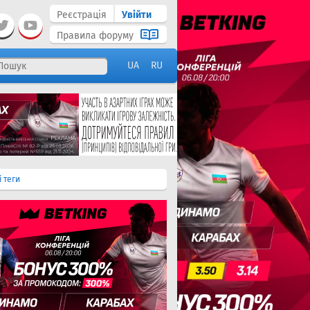
Реєстрація
Увійти
Правила форуму
UA
RU
і теги