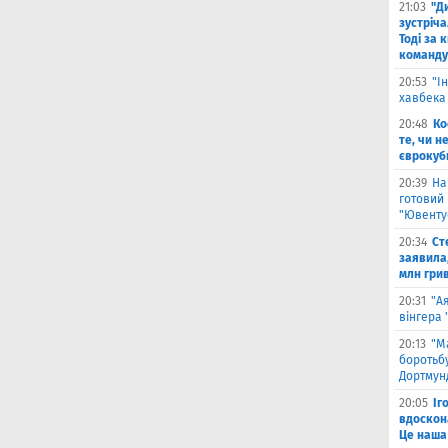
21:03
"Д
зустріча
Тоді за 
команду
20:53
"І
хавбека
20:48
Ко
те, чи н
єврокуб
20:39
На
готовий
"Ювенту
20:34
Ст
заявила,
млн гри
20:31
"А
вінгера
20:13
"М
боротьбу
Дортмун
20:05
Іг
вдоскон
Це наша