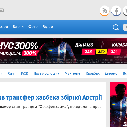
фери
Блоги
Фото
Відео
ри
Сич
ПАОК
Назар Волошин
Мунгенге
Карабах
Динамо
Вс
 трансфер хавбека збірної Австрії
Віммер
став гравцем "Хоффенхайма", повідомляє прес-