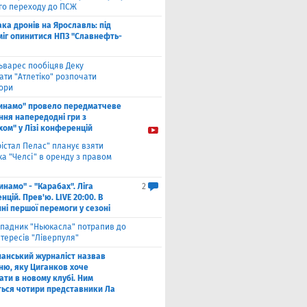
ого переходу до ПСЖ
ака дронів на Ярославль: під
міг опинитися НПЗ "Славнефть-
ьварес пообіцяв Деку
ати "Атлетіко" розпочати
ори
инамо" провело передматчеве
ння напередодні гри з
хом" у Лізі конференцій
рістал Пелас" планує взяти
а "Челсі" в оренду з правом
инамо" - "Карабах". Ліга
2
цій. Прев'ю. LIVE 20:00. В
ні першої перемоги у сезоні
падник "Ньюкасла" потрапив до
тересів "Ліверпуля"
панський журналіст назвав
ню, яку Циганков хоче
ати в новому клубі. Ним
ться чотири представники Ла