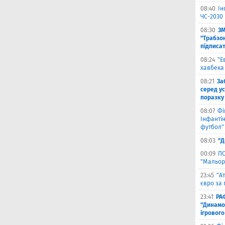
08:40
Ін
ЧС-2030 
08:30
ЗМ
"Трабзо
підписа
08:24
"Е
хавбека
08:21
За
серед ус
поразку
08:07
Фі
Інфантін
футбол"
08:03
"Д
00:09
ПС
"Мальор
23:45
"А
євро за 
23:41
РА
"Динамо"
ігрового