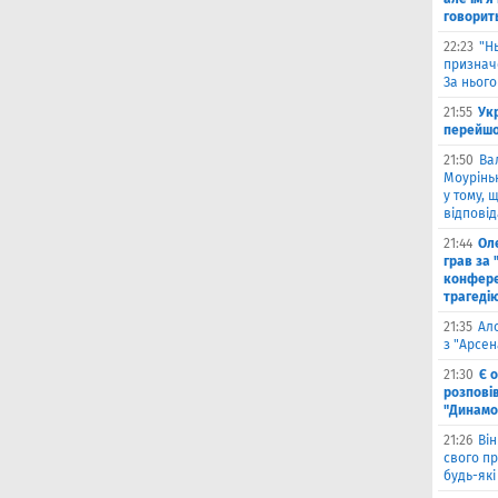
говорит
22:23
"Н
признач
За нього
21:55
Ук
перейшо
21:50
Ва
Моурінью
у тому, 
відповід
21:44
Оле
грав за 
конфере
трагеді
21:35
Ал
з "Арсен
21:30
Є 
розпові
"Динамо
21:26
Він
свого п
будь-які