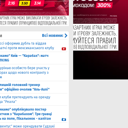
и
Всі новини:
ссі оформив дубль та віддав
матчі проти мексиканського клубу
намо" Київ — "Карабах": матч
ETKING
урінью особисто бере участь у
орах щодо нового контракту з
ом
лишній головний тренер
я" офіційно очолив "Аль-Ахлі"
и клуби претендують на оренду
а "Реала"
инамо" опублікувало постер
тчем з "Карабахом". Три гравці
 на поле, Піхальонок - капітан
вентус" може орендувати Судзукі