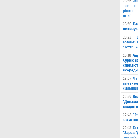
23:36
Фіг
тисяч с
рішення 
піти"
23:30
Ра
покинув
23:23
"Н
готують 
"Тоттен
23:18
Ан
Суркіс в
сприяют
всереди
23:07
Лі
впевнено
сильніш
22:59
Ві
"Динамо
швидкі 
22:48
"Р
захисник
22:43
Ек
"Зараз "
але ім'я