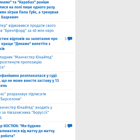
инамо" та "Карабах" раніше
лися на полі лише одного разу.
киян зіграв Папа Гуйє, а тренував
 Хацкевич
нтер" відмовився продати свого
 в "Брентфорд" за 40 млн євро
стюк відповів на запитання про
3
е краще "Динамо" вилетіти з
ків
падник "Манчестер Юнайтед"
 розглянути пропозицію
са"
ефанішина розплакалася у суді:
 що не може внести заставу у 13
вень
якс" розраховує підписати
 "Барселони"
анчестер Юнайтед" входить у
 за півзахисника "Боруссії"
д
ор КОСТЮК: "Ми будемо
2
алюватися від матчу до матчу.
 робота"