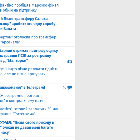
фантіно пообіцяв Марокко фінал
в обмін на підтримку
І: Після трансферу Салаха
нспор" зробить ще одну спробу
ти Ваната
вертон" оголосив про трансфер
 "Арсенала"
барний отримав найгіршу оцінку
іх гравців ПСЖ за розгромну
 від "Мальорки"
гу: "Надто пізно рятувати гідність
о, але не пізно врятувати
инамоманія" в Телеграмі!
10
Ж розгромно програв
ці" в контрольному матчі
тлетіко" готовий заплатити 30 млн
гравця "Тоттенхема"
ФФАЕЛ: "Після свого приходу в
 Блохін не давав мені багато
 часу"