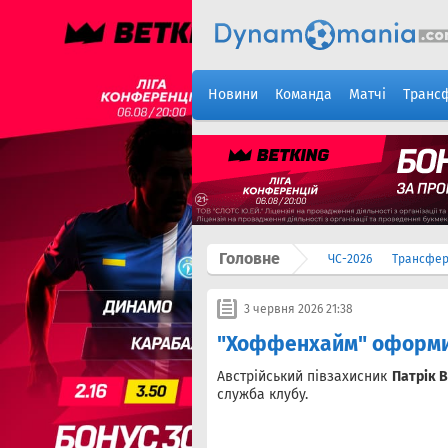
Новини
Команда
Матчі
Транс
Головне
ЧС-2026
Трансфе
3 червня 2026 21:38
"Хоффенхайм" оформив
Австрійський півзахисник
Патрік 
служба клубу.