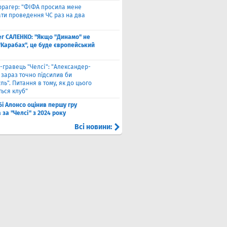
ррагер: "ФІФА просила мене
ати проведення ЧС раз на два
ег САЛЕНКО: "Якщо "Динамо" не
"Карабах", це буде європейський
-гравець "Челсі": "Александер-
 зараз точно підсилив би
ль". Питання в тому, як до цього
ься клуб"
бі Алонсо оцінив першу гру
за "Челсі" з 2024 року
Всі новини: