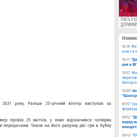
Новин
10:16
Ме
асист у 
10:11
"Ди
дня в B
10:07
Мо
перегов
Вінісіус
10:00
Ко
"Шахтар
 2031 року. Раніше 25-річний вінгер виступав за
09:57
Тр
форвард
09:52
"Д
мер провів 25 матчів, у яких відзначився чотирма
перед ма
и передачами. Також на його рахунку дві гри в Кубку
виходять
09:43
"Ю