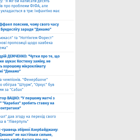
у: "Я міг би написати десять
лів про проблеми ФІФА, але
укладається в три: Інфантіно має
ффаел пояснив, чому свого часу
 Бундеслігу заради "Динамо"
ьюкасл" та "Ноттінгем Форест"
нові пропозиції щодо хавбека
хема"
дрій ДЕМЧЕНКО: "Чутки про те, що
же шукає Костюку заміну, не
ь хорошому мікроклімату
ні "Динамо"
га чемпіонів. "Фенербахче"
 обіграв "Штурм", "Орхус" був
им за "Сабах"
ктор ВАЦКО: "У першому матчі з
" "Карабах" зробить ставку на
контратаки"
еал" дав згоду на перехід свого
а в "Ліверпуль"
с-гравець збірної Азербайджану:
Динамо" не настільки сильне,
 цього клубу багато про що