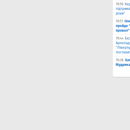
19:56
Ка
підтрим
роки"
19:51
Ол
пройде 
провал"
19:44
Екс
Арнольд
"Ліверпу
поставит
19:38
Ха
Мудрика 