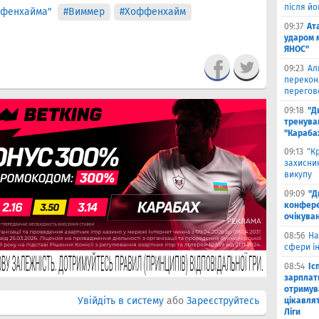
після й
ффенхайма"
#Виммер
#Хоффенхайм
09:37
Ат
ударом 
ЯНОС"
09:23
Ал
перекон
перегов
09:18
"Д
тренува
"Караба
09:13
"К
захисник
викупу
09:09
"Д
конферен
очікуван
08:56
На
сфери ін
08:54
Іс
зарплат
отримув
Увійдіть в систему
або
Зареєструйтесь
цікавля
Ліги