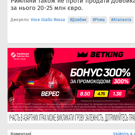
Римляни також не проти продати Довбика
за нього 20-25 млн євро.
Джерело:
Voce Giallo Rossa
#Довбик
#Рома
#Аталанта
Коментарі
Увійдіть в