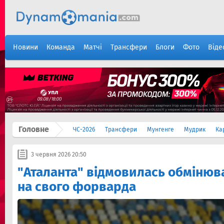
Новини
Команда
Матчі
Трансфери
Блоги
Фото
Віде
Головне
ЧС-2026
Трансфери
Мунгенге
Мудрик
Ка
3 червня 2026 20:50
"Аталанта" відмовилась обмінюв
на свого форварда