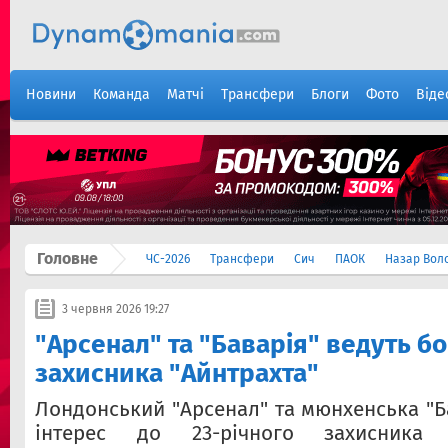
Новини
Команда
Матчі
Трансфери
Блоги
Фото
Віде
Головне
ЧС-2026
Трансфери
Сич
ПАОК
Назар Вол
3 червня 2026 19:27
"Арсенал" та "Баварія" ведуть б
захисника "Айнтрахта"
Лондонський "Арсенал" та мюнхенська "Б
інтерес до 23-річного захисника 