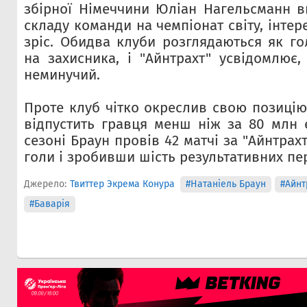
збірної Німеччини Юліан Нагельсманн 
складу команди на чемпіонат світу, інтер
зріс. Обидва клуби розглядаються як го
на захисника, і "Айнтрахт" усвідомлює,
неминучий.
Проте клуб чітко окреслив свою позицію
відпустить гравця менш ніж за 80 млн 
сезоні Браун провів 42 матчі за "Айнтрах
голи і зробивши шість результативних пе
Джерело:
Твиттер Экрема Конура
#Натаніель Браун
#Айнт
#Баварія