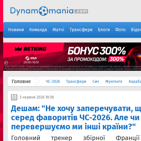
Новини
Команда
Матчі
Трансфери
Блоги
Фото
Віде
Головне
ЧС-2026
Трансфери
Сич
Мунгенге
Караб
3 червня 2026 18:56
Дешам: "Не хочу заперечувати, 
серед фаворитів ЧС-2026. Але чи
перевершуємо ми інші країни?"
Головний тренер збірної Фран