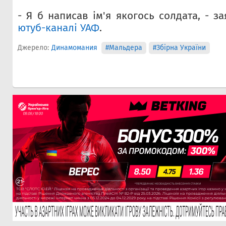
- Я б написав ім'я якогось солдата, - 
ютуб-каналі УАФ
.
Джерело:
Динамомания
#Мальдера
#Збірна України