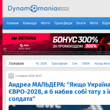
Новини
Команда
Матчі
Трансфери
Блоги
Фото
Віде
Головне
ЧС-2026
Трансфери
Сич
ПАОК
Назар Вол
3 червня 2026 18:27
Андреа МАЛЬДЕРА: "Якщо Україна
ЄВРО-2028, я б набив собі тату з
солдата"