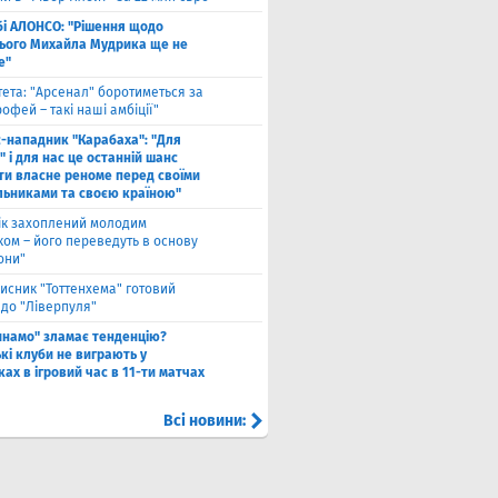
бі АЛОНСО: "Рішення щодо
ього Михайла Мудрика ще не
е"
тета: "Арсенал" боротиметься за
офей – такі наші амбіції"
с-нападник "Карабаха": "Для
 і для нас це останній шанс
ти власне реноме перед своїми
льниками та своєю країною"
ік захоплений молодим
ком – його переведуть в основу
они"
исник "Тоттенхема" готовий
 до "Ліверпуля"
инамо" зламає тенденцію?
кі клуби не виграють у
ах в ігровий час в 11-ти матчах
Всі новини: