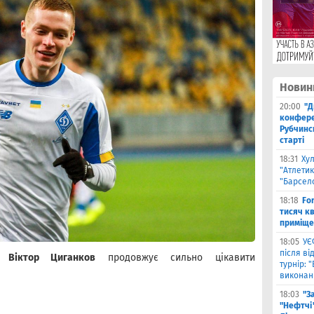
Новин
20:00
"Д
конферен
Рубчинс
старті
18:31
Ху
"Атлетик
"Барсел
18:18
Fo
тисяч к
приміще
18:05
УЄ
після в
и"
Віктор Циганков
продовжує сильно цікавити
турнір: 
виконані
18:03
"З
"Нефтчі"