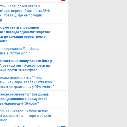
стон Вілла" домовилася з
о" про перехід Руджері за 18+6
о – гравець ще не погодив
р
ас уже стати справжніми
и": легенда "Динамо" жорстко
ся до команди перед грою з
хом"
рі переконав Мартінеса
ся в "Астон Віллі"
антастично знову бачити його у
: реакція англійської преси на
рика проти "Ювентуса"
ьмада переходить у "Рівер
а 20 млн євро. Хавбек "Атлетико"
зьким до трансферу у "Фламенго"
панський журналіст повідомив
ро Циганкова: в якому стані
ає українець у "Жироні"
біо Каннаваро: "У мене немає
і розміром 4 млн євро в збірній
тану"