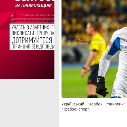
Український хавбек "Жирон
"Трабзонспор".