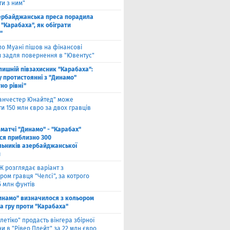
и з ним"
ербайджанська преса порадила
"Карабаха", як обіграти
"
ло Муані пішов на фінансові
и задля повернення в "Ювентус"
лишній півзахисник "Карабаха":
у протистоянні з "Динамо"
но рівні"
анчестер Юнайтед" може
и 150 млн євро за двох гравців
 матчі "Динамо" - "Карабах"
ься приблизно 300
льників азербайджанської
и
Ж розглядає варіант з
ом гравця "Челсі", за котрого
5 млн фунтів
инамо" визначилося з кольором
а гру проти "Карабаха"
тлетіко" продасть вінгера збірної
и в "Рівер Плейт" за 22 млн євро