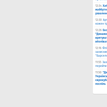
12:34
Ха
майбутн
ухвален
12:30
Ар
кожен тр
12:26
Ек
"Динамо"
врятува
вболіва
12:16
Фл
захисни
"Барсел
11:55
Зах
перейти
11:50
"Д
Українсь
єврокубк
поспіль