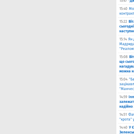
15:47
"Ди
15:40
Мо
контракт
15:22
Ві
сьогодні
наступн
15:14
Ян 
Мадрида
"Реалом
15:08
Ві
що сьог
нагадува
можна на
15:04
"Б
зацікав
"Манчес
14:59
Іл
залежат
надійно 
14:51
Фа
"крота" 
14:40
У 
Зеленсь