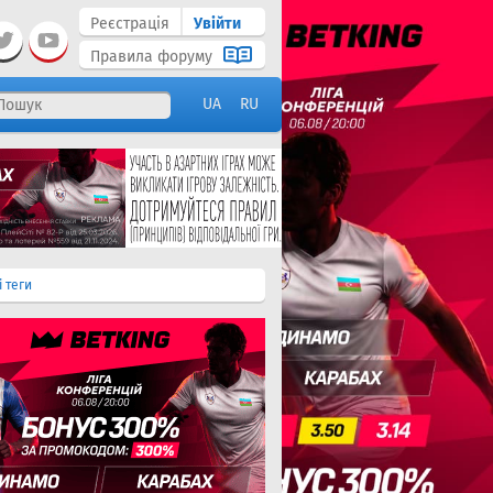
Реєстрація
Увійти
Правила форуму
UA
RU
і теги