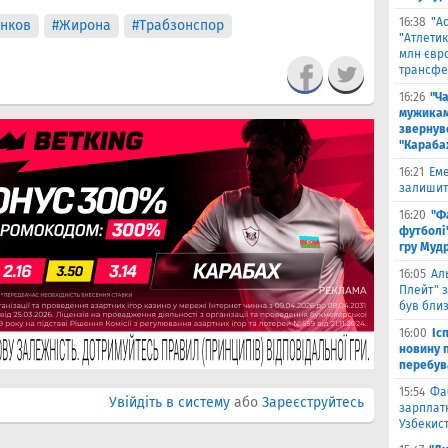
16:38
"А
нков
#Жирона
#Трабзонспор
"Атлетик
млн євр
трансфе
16:26
"Ч
мужикам
звернув
"Караба
16:21
Еме
залишити
16:20
"Ф
футболі"
гру Муд
16:05
Ал
Плейт" з
був бли
16:00
Іс
новину п
перебув
15:54
Фа
Увійдіть в систему
або
Зареєструйтесь
зарплатн
Узбекис