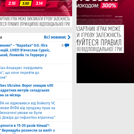
и
Всі новини:
инамо" – "Карабах" 0:0. Ліга
8
цій. LIVE!!! В'ячеслав Суркіс,
ький, Лонвейк та Герреро у
ліан Альварес повідомить
о", що хоче перейти до
они"
rbes Ukraine: Ворог знищив 400
вадратних метрів складських
нь за місяць
ФА не відмовився від бойкоту ЧС
ідмови ФІФА від продажу прав на
"Визначені умови не були
. Довіра до Інфантіно втрачена"
арплати в 15-20 разів більші":
 Вернидуба рознесли за виліт з