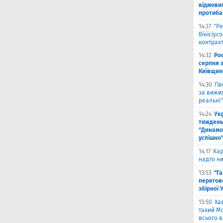
відмови
протиба
14:37
"Ре
Вінісіус
контрак
14:32
Рос
серпня 
Київщин
14:30
Гі
за вижи
реальні
14:24
Укр
тиждень
"Динамо"
успішно
14:17
Кар
надто ни
13:53
"Г
перегов
збірної 
13:50
Ха
такий Мо
всього 