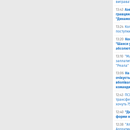
виграват
13:43
Аз
гравцям 
"Динамо
13:24
Ко
поступк
13:20
Ко
"Шанси 
абсолют
13:10
"М
заплатит
"Реала"
13:06
На
очікуєт
вболіва
команд
12:43
ПС
трансфер
хочуть 7
12:40
"Д
форми н
12:38
"А
Аргентин