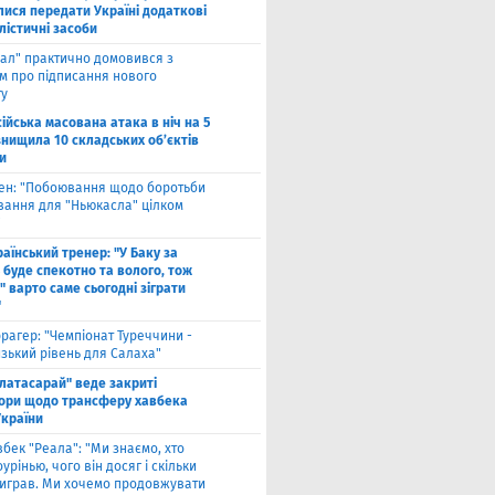
лися передати Україні додаткові
лістичні засоби
ал" практично домовився з
ом про підписання нового
ту
ійська масована атака в ніч на 5
знищила 10 складських об’єктів
и
вен: "Побоювання щодо боротьби
вання для "Ньюкасла" цілком
"
аїнський тренер: "У Баку за
 буде спекотно та волого, тож
 варто саме сьогодні зіграти
"
рагер: "Чемпіонат Туреччини -
зький рівень для Салаха"
алатасарай" веде закриті
ори щодо трансферу хавбека
України
вбек "Реала": "Ми знаємо, хто
урінью, чого він досяг і скільки
виграв. Ми хочемо продовжувати