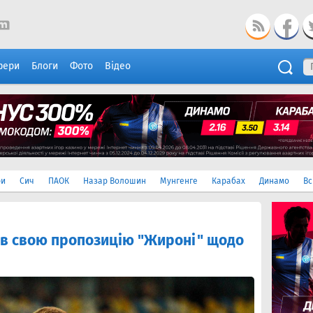
фери
Блоги
Фото
Відео
ри
Сич
ПАОК
Назар Волошин
Мунгенге
Карабах
Динамо
Вс
ив свою пропозицію "Жироні" щодо