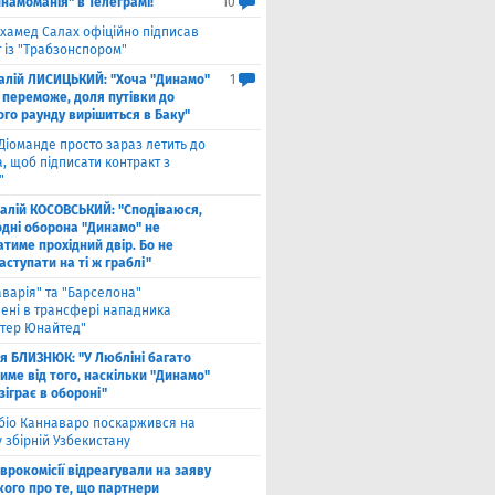
намоманія" в Телеграмі!
10
хамед Салах офіційно підписав
 із "Трабзонспором"
талій ЛИСИЦЬКИЙ: "Хоча "Динамо"
1
 переможе, доля путівки до
ого раунду вирішиться в Баку"
Діоманде просто зараз летить до
, щоб підписати контракт з
"
талій КОСОВСЬКИЙ: "Сподіваюся,
одні оборона "Динамо" не
тиме прохідний двір. Бо не
ступати на ті ж граблі"
аварія" та "Барселона"
лені в трансфері нападника
тер Юнайтед"
ля БЛИЗНЮК: "У Любліні багато
име від того, наскільки "Динамо"
зіграє в обороні"
біо Каннаваро поскаржився на
у збірній Узбекистану
Єврокомісії відреагували на заяву
кого про те, що партнери