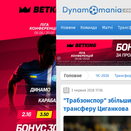
Новини
Команда
Матчі
Транс
Головне
ЧС-2026
Трансфе
3 червня 2026 17:56
"Трабзонспор" збільш
трансферу Циганкова