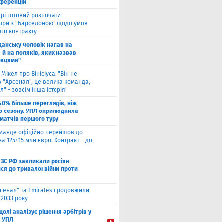
нференцій
рі готовий розпочати
ори з "Барселоною" щодо умов
ого контракту
Гданську чоловік напав на
 й на поляків, яких назвав
івцями"
 Мікел про Вінісіуса: "Він не
 "Арсенал", це велика команда,
л" - зовсім інша історія"
40% більше переглядів, ніж
о сезону. УПЛ оприлюднила
 матчів першого туру
оманде офіційно перейшов до
за 125+15 млн євро. Контракт – до
МЗС РФ закликали росіян
ся до тривалої війни проти
сенал" та Emirates продовжили
 2033 року
цолі аналізує рішення арбітрів у
і УПЛ