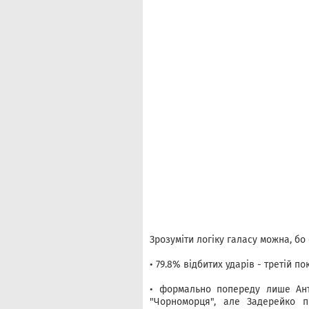
Зрозуміти логіку галасу можна, бо
• 79.8% відбитих ударів - третій по
• формально попереду лише Ант
"Чорноморця", але Задерейко п