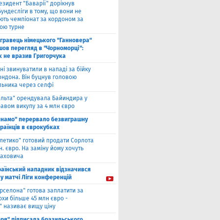
езидент "Баварії" дорікнув
ундесліги в тому, що вони не
ють чемпіонат за кордоном за
ою турне
гравець німецького "Ганновера"
шов перегляд в "Чорноморці":
к не вразив Григорчука
ні звинуватили в нападі за бійку
ондона. Він буцнув головою
льника через селфі
ельта" орендувала Байиндира у
авом викупу за 4 млн євро
инамо" перервало безвиграшну
раїнців в єврокубках
тлетико" готовий продати Сорлота
н. євро. На заміну йому хочуть
лаховича
раїнський нападник відзначився
у матчі Ліги конференцій
рселона" готова заплатити за
охи більше 45 млн євро -
" називає вищу ціну
оря" підписала бразильського