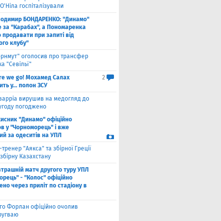
О'Ніла госпіталізували
лодимир БОНДАРЕНКО: "Динамо"
е за "Карабах", а Пономаренка
 продавати при запиті від
ого клубу"
орнмут" оголосив про трансфер
а "Севільї"
re we go! Мохамед Салах
2
ть у... полон ЗСУ
варріа вирушив на медогляд до
 угоду погоджено
хисник "Динамо" офіційно
в у "Чорноморець" і вже
ий за одеситів на УПЛ
-тренер "Аякса" та збірної Греції
збірну Казахстану
втрашній матч другого туру УПЛ
рець" - "Колос" офіційно
но через приліт по стадіону в
єго Форлан офіційно очолив
Уругваю