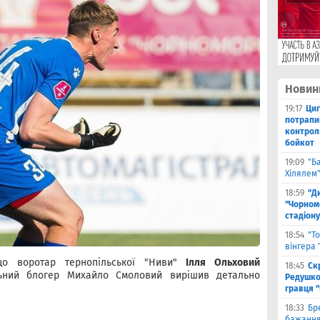
Новин
19:17
Циг
потрапи
контрол
бойкот
19:09
"Б
Хілялем
18:59
"Д
"Чорном
стадіону
18:54
"Т
вінгера
що воротар тернопільської "Ниви"
Ілля Ольховий
18:45
Ск
льний блогер Михайло Смоловий вирішив детально
Редушко
гравця 
18:33
Бр
бажання