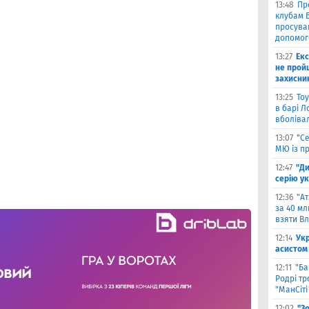
13:48
Пр
клубам Б
просува
допомог
13:27
Екс
не прой
захисни
13:25
Тоу
в барі Л
вболіва
13:07
"С
МЮ із пр
12:47
"Д
серію ук
12:36
"А
за 40 мл
взяти В
12:14
Ук
асистом 
12:11
"Ба
Родрі тр
"МанСіті
12:02
"З