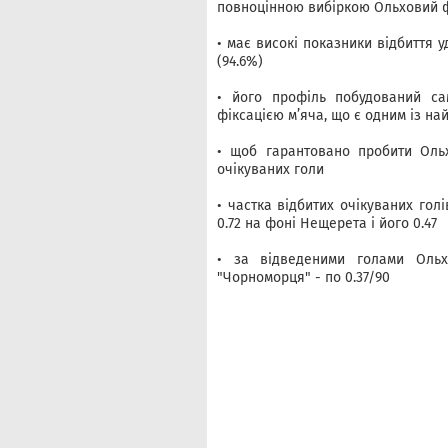
повноцінною вибіркою Ольховий 
• має високі показники відбиття уд
(94.6%)
• його профіль побудований са
фіксацією м’яча, що є одним із на
• щоб гарантовано пробити Ольх
очікуваних голи
• частка відбитих очікуваних гол
0.72 на фоні Нещерета і його 0.47
• за відведеними голами Оль
"Чорноморця" - по 0.37/90