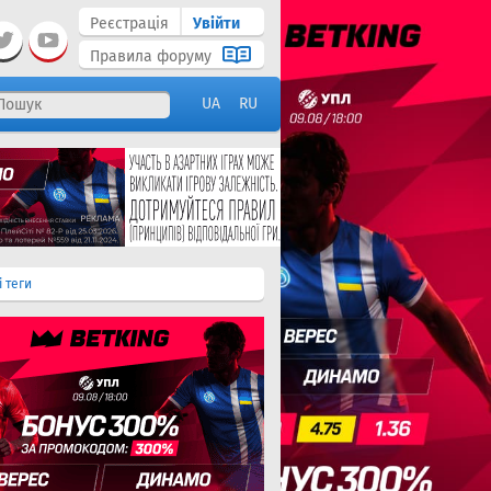
Реєстрація
Увійти
Правила форуму
UA
RU
і теги