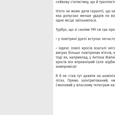
сейвову статистику, що й трапляє
Ніхто не може дати гарантії, що н
яка допускає менше ударів по во
одне місце звільнилося.
Турбує, що зі своїми 199 см гра пр
• у повітряні дуелі вступає нечаст
• індекс ловлі кросів взагалі не
виграє більше повітряних м’ячів, 
тоді як, наприклад, у Антона Жилкі
кросів він вправніший (але відби
компроміси)
Я б не став тут давити на шовіні
лігах. Прямо заінтригований, ч
Смоловий у власному телеграм-ка