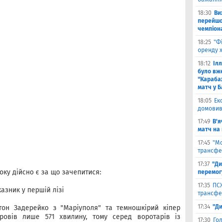
18:30
Ви
перейшов
чемпіона
18:25
"Ф
оренду 
18:12
Іл
було вж
"Караба
матч у Б
18:05
Ек
домовив
17:49
В'я
матч на
17:45
"М
трансфе
17:37
"Ди
 оку дійсно є за що зачепитися:
перемог
17:35
ПСЖ
казник у першій лізі
трансфе
17:34
"Ди
он Задерейко з "Маріуполя" та темношкірий кіпер
ровів лише 571 хвилину, тому серед воротарів із
17:30
Го