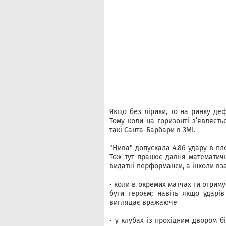
Якщо без лірики, то на ринку деф
Тому коли на горизонті з’являєть
такі Санта-Барбари в ЗМІ.
"Нива" допускала 4.86 удару в пло
Тож тут працює давня математичн
видатні перформанси, а інколи вза
• коли в окремих матчах ти отриму
бути героєм; навіть якщо ударі
виглядає вражаюче
• у клубах із прохідним двором 