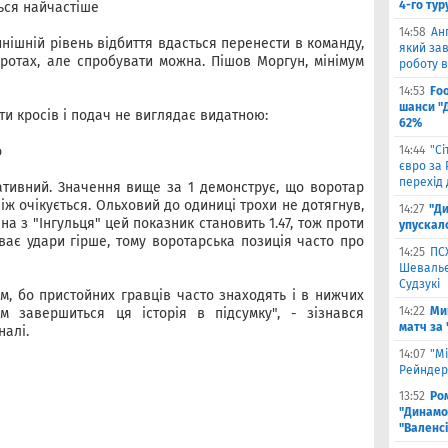
4-го тур
ться найчастіше
14:58
Ан
инішній рівень відбиття вдасться перенести в команду,
який зав
ротах, але спробувати можна. Пішов Моргун, мінімум
роботу в
14:53
Fo
шанси "
оти кросів і подач не виглядає видатною:
62%
о
14:44
"С
євро за
перехід 
гативний. Значення вище за 1 демонструє, що воротар
ніж очікується. Ольховий до одиниці трохи не дотягнув,
14:27
"Ди
на з "Інгульця" цей показник становить 1.47, тож проти
упускал
ває удари гірше, тому воротарська позиція часто про
14:25
ПС
Шевальє 
Судзукі
зм, бо пристойних гравців часто знаходять і в нижчих
14:22
Ми
им завершиться ця історія в підсумку", - зізнався
матч за
налі.
14:07
"Мі
Рейндерс
13:52
Ром
"Динамо"
"Валенс