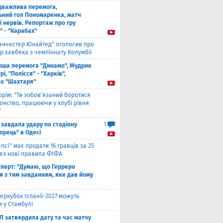
дважлива перемога,
ьний гол Пономаренка, матч
і нервів. Репортаж про гру
" - "Карабах"
анчестер Юнайтед" оголосив про
р хавбека з чемпіонату Колумбії
рша перемога "Динамо", Мудрик
рі, "Полісся" - "Харків",
во "Шахтаря"
орім: "Ти зобов'язаний боротися
онство, працюючи у клубі рівня
"
 завдала удару по стадіону
1
орець" в Одесі
елсі" має продати 16 гравців за 25
рез нові правила ФІФА
сперт: "Думаю, що Герреро
я з тим завданням, яке дав йому
еркубок Іспанії-2027 можуть
 у Стамбулі
Л затвердила дату та час матчу