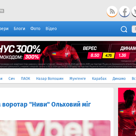
фери
Блоги
Фото
Відео
ри
Сич
ПАОК
Назар Волошин
Мунгенге
Карабах
Динамо
Вс
 воротар "Ниви" Ольховий міг