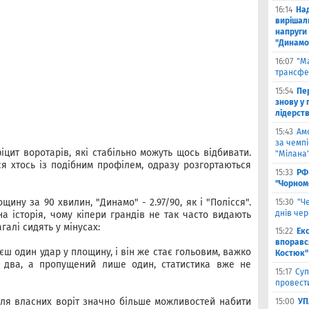
16:14
На
вирішал
напруги 
"Динамо
16:07
"М
трансфе
15:54
Пе
знову у г
лідерст
15:43
Ам
за чемпі
іцит воротарів, які стабільно можуть щось відбивати.
"Мілана
ся хтось із подібним профілем, одразу розгортаються
15:33
РФ
"Чорном
щину за 90 хвилин, "Динамо" - 2.97/90, як і "Полісся".
15:30
"Ч
днів че
а історія, чому кіпери грандів не так часто видають
галі сидять у мінусах:
15:22
Ек
впоравс
єш один удар у площину, і він же стає гольовим, важко
Костюк"
в два, а пропущений лише один, статистика вже не
15:17
Суп
провести
біля власних воріт значно більше можливостей набити
15:00
УП