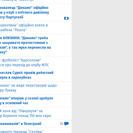
хованець "Динамо" офіційно
 у клуб з елітного дивізіону
ту Португалії
іорентина" офіційно взяла в
хавбека "Реала"
ля БЛИЗНЮК: "Динамо" треба
е закривати протистояння з
хом", а так муки перенесли на
аку"
с-футболіст "Барселони"
ся про перехід до клубу МЛС
чеслав Суркіс провів дебютний
 нуль в єврокубках
онако" не веде переговорів щодо
ру Лукаку
намо" вперше у сезоні здобуло
у в основний час
 хоче від "Ліверпуля" за
р Барколя понад 150 млн євро
намоманія" в Телеграмі!
10
ловного тренера "Селтіка"