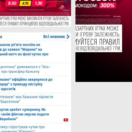
и
Всі новини:
анков уп'яте поспіль не
в до заявки "Жирони" на
ьний матч на фоні чуток про
арселона" домовилася з "Аль-
" про трансфер Канселу
инамо" офіційно звернулося до
орця" з приводу обстрілу
 одеситів
оттенхем" має бажання підписти
 "Барселони"
рутив хребет супернику. Як
 своїм фінтом змусив падати
"Карабаха"
емер спростував чутки про
 покинути "Ювентус"