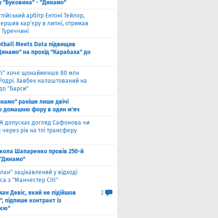
у "Буковина" - "Динамо"
глійський арбітр Ентоні Тейлор,
ершив кар'єру в липні, отримав
 Туреччині
otball Meets Data підвищив
Динамо" на прохід "Карабаха" до
іті" хоче щонайменше 80 млн
 Родрі. Хавбек налаштований на
до "Барси"
намо" раніше лише двічі
о домашню фору в один м'яч
Ж допускає догляд Сафонова чи
через рік на тлі трансферу
кола Шапаренко провів 250-й
 "Динамо"
лан" зацікавлений у відході
а з "Манчестер Сіті"
ан Девіс, який не підійшов
2
, підпише контракт із
ією"