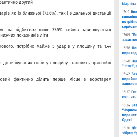
фактично другий
Мартіна 
17:19
Во
арів як із ближньої (73.6%), так і з дальньої дистанції
сильніш
потрібно
серйозн
ме на відбиттях: лише 37.5% сейвів завершуються
йнижчих показників ліги
17:09
"Б
захисник
ового, потрібно майже 5 ударів у площину та 1.44
16:58
He
переходи
16:48
Ча
ів до очікуваних голів у площину становить пристойні
"Челсі",
16:42
За
ховий фактично ділить перше місце з воротарем
перейшо
заявлен
16:37
Екс
очолить 
16:24
За
"Чорномо
перенесе
Одесі
16:20
Ді
збірну 