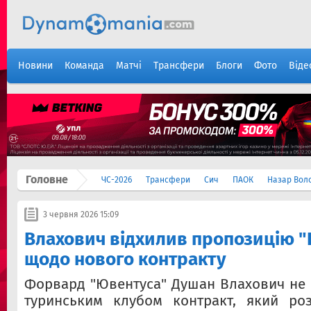
Новини
Команда
Матчі
Трансфери
Блоги
Фото
Віде
Головне
ЧС-2026
Трансфери
Сич
ПАОК
Назар Вол
3 червня 2026 15:09
Влахович відхилив пропозицію 
щодо нового контракту
Форвард "Ювентуса" Душан Влахович не
туринським клубом контракт, який ро