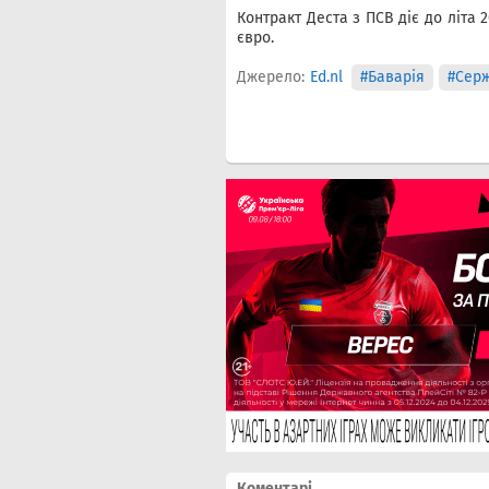
Контракт Деста з ПСВ діє до літа 
євро.
Джерело:
Ed.nl
#Баварія
#Серж
Коментарі