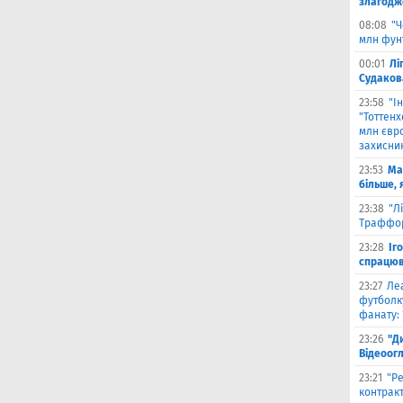
злагодж
08:08
"Ч
млн фун
00:01
Лі
Судаков
23:58
"І
"Тоттен
млн євро
захисни
23:53
Ма
більше, 
23:38
"Л
Траффор
23:28
Іг
спрацюв
23:27
Ле
футболку
фанату: 
23:26
"Д
Відеоог
23:21
"Ре
контракт