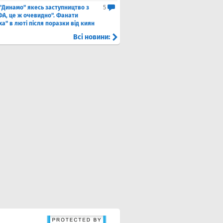
 "Динамо" якесь заступництво з
5
ФА, це ж очевидно". Фанати
а" в люті після поразки від киян
Всі новини: