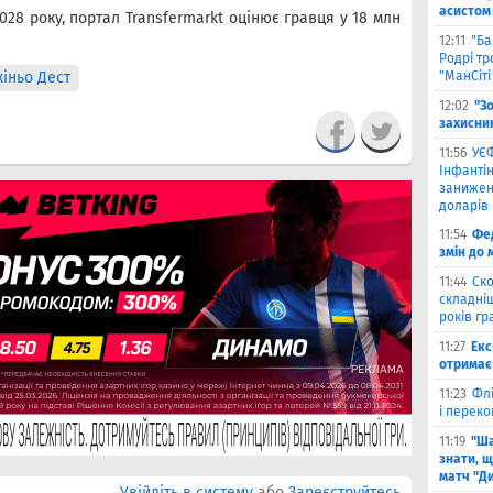
асистом 
2028 року, портал Transfermarkt оцінює гравця у 18 млн
12:11
"Ба
Родрі тр
іньо Дест
"МанСіті
12:02
"З
захисни
11:56
УЄФ
Інфантін
занижен
доларів
11:54
Фед
змін до 
11:44
Ско
складніш
років гр
11:27
Екс
отримає 
11:23
Флі
і переко
11:19
"Ша
знати, щ
матч "Д
Увійдіть в систему
або
Зареєструйтесь