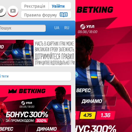
Реєстрація
Увійти
Правила форуму
UA
RU
і теги