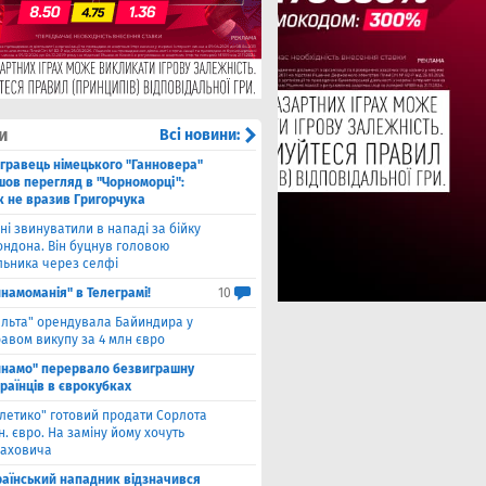
и
Всі новини:
гравець німецького "Ганновера"
шов перегляд в "Чорноморці":
к не вразив Григорчука
ні звинуватили в нападі за бійку
ондона. Він буцнув головою
льника через селфі
намоманія" в Телеграмі!
10
ельта" орендувала Байиндира у
авом викупу за 4 млн євро
инамо" перервало безвиграшну
раїнців в єврокубках
тлетико" готовий продати Сорлота
н. євро. На заміну йому хочуть
лаховича
раїнський нападник відзначився