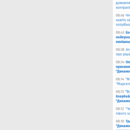
домовле
контрак
08:46
Чi
навіть з
потрібн
08:43
Ек
найкращ
нинішнь
08:38
Аг
про ріш
08:34
Ол
приємни
"Динамо
08:14
"М
"Марселя
08:13
"З
Азербай
"Динамо
08:12
"Ч
лівого з
08:10
Тр
"Динамо