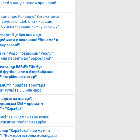
ності з ван де Веном про новий
т
чаріто про Роналду: "Він змагався
а вечерею. Щоб стати кращим,
о бути найкращим кожну секунду"
сперт: "Це був поки що
ий матч у виконанні "Динамо" в
ому сезоні"
ент: "Родрі повідомив "Реалу"
ення перейти до "Барселони""
ександр БАБИЧ: "Це був
й футбол, але в Азербайджані
" потрібен режисер"
анСіті" придбає воротаря
" Рульї за 3,5 млн євро
 надією на краще".
джанські ЗМІ – про матч
" - "Карабах"
елсі" за 19+2 млн євро купує
ахисника "Райо" Чаваррію
енер "Карабаха" про матч із
": "Нам протистояла команда зі