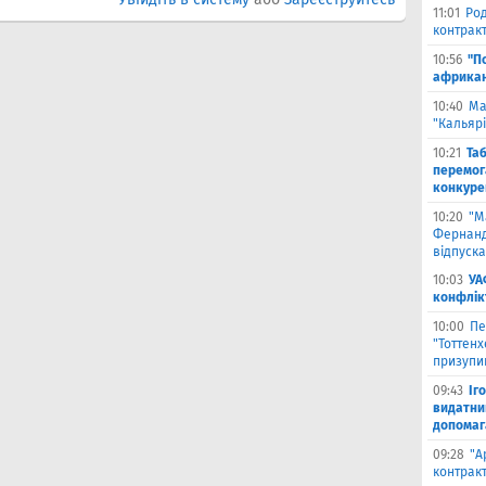
11:01
Род
контракт
10:56
"П
африкан
10:40
Ма
"Кальяр
10:21
Та
перемог
конкуре
10:20
"М
Фернанд
відпуска
10:03
УА
конфлік
10:00
Пе
"Тоттен
призупи
09:43
Іг
видатни
допомага
09:28
"А
контрак