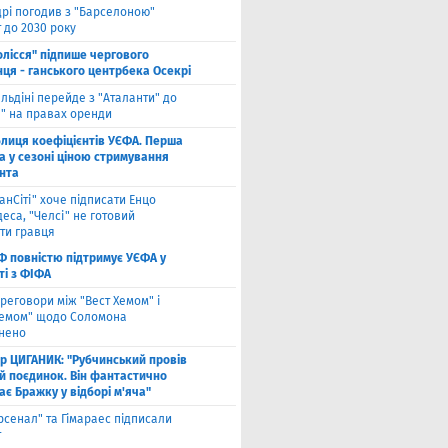
рі погодив з "Барселоною"
 до 2030 року
олісся" підпише чергового
ця - ганського центрбека Осекрі
льдіні перейде з "Аталанти" до
і" на правах оренди
блиця коефіцієнтів УЄФА. Перша
а у сезоні ціною стримування
нта
анСіті" хоче підписати Енцо
еса, "Челсі" не готовий
ти гравця
Ф повністю підтримує УЄФА у
ті з ФІФА
реговори між "Вест Хемом" і
хемом" щодо Соломона
нено
ор ЦИГАНИК: "Рубчинський провів
й поєдинок. Він фантастично
є Бражку у відборі м'яча"
рсенал" та Гімараес підписали
т