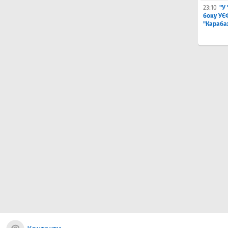
23:10
"У
боку УЄ
"Карабах