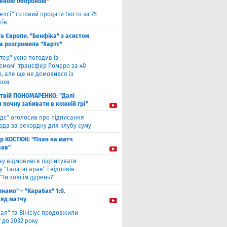
еною обороною"
елсі" готовий продати Гюсто за 75
тів
га Європи. "Бенфіка" з асистом
а розгромила "Хартс"
нтер" усно погодив із
хемом" трансфер Ромеро за 40
, але ще не домовився із
ком
твiй ПОНОМАРЕНКО: "Далі
я почну забивати в кожній грі"
ідс" оголосив про підписання
да за рекордну для клубу суму
ор КОСТЮК: "План на матч
ав"
ау відмовився підписувати
 "Галатасарая" і відповів
"Ти зовсім дурень?"
инамо" – "Карабах" 1:0.
ляд матчу
ал" та Вінісіус продовжили
 до 2032 року