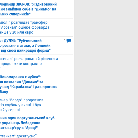
лодимир ЗВЄРОВ: "Я здивований
Сич знайшов себе в "Динамо" на
льних суперників"
аполі" розглядає трансфер
 "Арсенал" оцінює форварда
нше у 20 млн євро
ег ДУЛУБ: "Рубчинський
1
о розганяв атаки, а Лонвейк
 від своєї найкращої форми"
рсенал" розчарований рішенням
а продовжити контракт із
"
 Пономаренка є чуйка":
в похвалив "Динамо" за
у над "Карабахом" і дав прогноз
 Баку
енер "Бордо" продовжив
 із клубом у липні. І був
ий у серпні
інив один португальський клуб
й: українець Лебеденко
ть кар'єру в "Ароці"
оттенхем" досяг усної