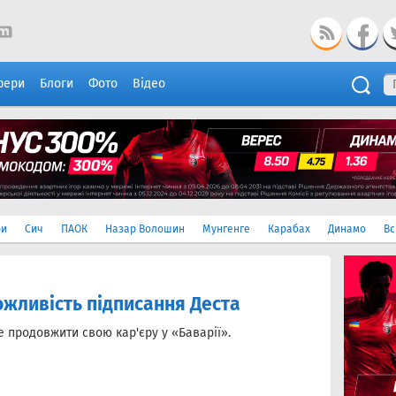
фери
Блоги
Фото
Відео
ри
Сич
ПАОК
Назар Волошин
Мунгенге
Карабах
Динамо
Вс
ожливість підписання Деста
 продовжити свою кар'єру у «Баварії».