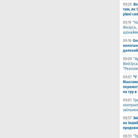
09:20
Во
тим, як 
рівні си
09:19
"Н
Жезуса,
щонайме
09:16
Ол
непоган
далекий
09:09
"А
Вінісіус
"Реалом
09:07
"У
Максимо
перемог
на гру в
09:01
Тр
контракт
звільнен
08:57
Зм
на інши
продовжи
08:51
"Т