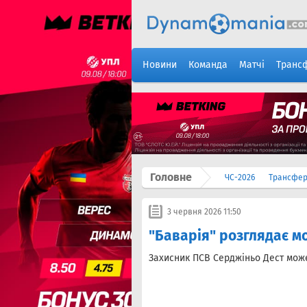
Новини
Команда
Матчі
Транс
Головне
ЧС-2026
Трансфе
3 червня 2026 11:50
"Баварія" розглядає м
Захисник ПСВ Серджіньо Дест може