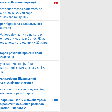
у матчі Ліги конференцій
рселона" готова заплатити за
охи більше 45 млн євро -
" називає вищу ціну
оря" підписала бразильського
ка Італо
А перевірить, чи не намагався
о продати частку в бізнесі ЧС за
ою ціною. Його оцінили у 20 млрд
оров розповів про свій план
мобілізації
улз заявив, що футбол
ий за теніс: "Там можна у 50 і 70
ати"
-динамівець Шулянський
статус вільного агента
к особисто зателефонував Родрі
нав його обрати "Барсу"
паренко? За 1,5 мільйона треба
1
о робити!": Леоненко розібрав
инамо" – "Карабах"