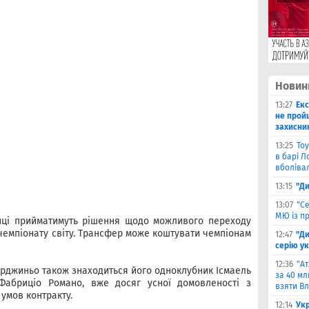
Новин
13:27
Екс
не прой
захисни
13:25
Тоу
в барі Л
вболіва
13:15
"Ди
13:07
"С
МЮ із пр
нці прийматимуть рішення щодо можливого переходу
чемпіонату світу. Трансфер може коштувати чемпіонам
12:47
"Д
серію ук
12:36
"А
Серджиньо також знаходиться його одноклубник Ісмаель
за 40 мл
 Фабриціо Романо, вже досяг усної домовленості з
взяти В
умов контракту.
12:14
Ук