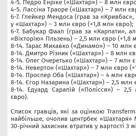
4-5. Педро Енріке («Шахтар») – 8 млн євро
4-5. Лассіна Траоре («Шахтар») – 7 млн єв
6-7. Глейкер Мендоса (грав за «Кривбас»
у «Шахтар») – 3 млн євро (+1,8 млн євро);
6-7. Бабукар Фаал (грав за «Карпати», 
«Вікторію» Пльзень) – 2,5 млн євро (+1,8 
8-14. Тарас Михавко («Динамо») – 10 млн є
8-14. Дмитро Різник («Шахтар») – 8 млн єв
8-14. Олег Очеретько («Шахтар») – 7 млн є
8-14. Невертон («Шахтар») – 7 млн євро (+
8-14. Проспер Оба («Шахтар») – 4 млн євро
8-14. Єгор Назарина («Шахтар») – 2,5 млн 
8-14. Едуард Сарапій («Полісся») – 2,5
євро).
Список гравців, які за оцінкою Transfe
найбільше, очолив центрбек «Шахтаря» 
30‑річний захисник втратив у вартості 3 