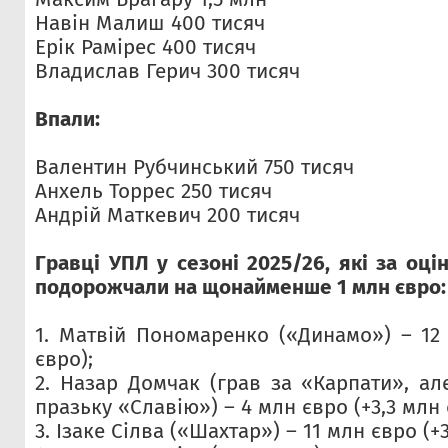
Навін Малиш 400 тисяч
Ерік Рамірес 400 тисяч
Владислав Герич 300 тисяч
Впали:
Валентин Рубчинський 750 тисяч
Анхель Торрес 250 тисяч
Андрій Маткевич 200 тисяч
Гравці УПЛ у сезоні 2025/26, які за оці
подорожчали на щонайменше 1 млн євро:
1. Матвій Пономаренко («Динамо») – 12
євро);
2. Назар Домчак (грав за «Карпати», а
празьку «Славію») – 4 млн євро (+3,3 млн 
3. Ізаке Сілва («Шахтар») – 11 млн євро (+