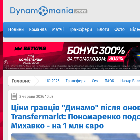
Новини
Команда
Матчі
Трансфери
Блоги
Фото
Віде
Головне
ЧС-2026
Трансфери
Сич
ПАОК
Назар Вол
3 червня 2026 10:53
Ціни гравців "Динамо" після оно
Transfermarkt: Пономаренко подо
Михавко - на 1 млн євро