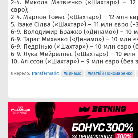
2-4. Микола Матвієнко («Шахтар») – 12
євро);
2-4. Марлон Гомес («Шахтар») – 12 млн євр
5. Ізаке Сілва («Шахтар») – 11 млн євро (+
6-9. Володимир Бражко («Динамо») – 10 мл
6-9. Тарас Михавко («Динамо») – 10 млн єв
6-9. Педрінью («Шахтар») – 10 млн євро (б
6-9. Лука Мейреллес («Шахтар») – 10 млн є
10. Аліссон («Шахтар») – 9 млн євро (без з
Джерело:
Transfermarkt
#Динамо
#Матвій Пономаренко