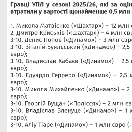
Гравці УПЛ у сезоні 2025/26, які за оці
втратили у вартості щонайменше 0,5 млн 
1. Микола Матвієнко («Шахтар») – 12 млн є
2. Дмитро Криськів («Шахтар») – 4 млн євр
3-10. Денис Попов («Динамо») – 3 млн євро
3-10. Віталій Буяльський («Динамо») – 2,5
євро);
3-10. Владислав Кабаєв («Динамо») – 2,5 
євро);
3-10. Едуардо Герреро («Динамо») – 2,5 
євро);
3-10. Микола Михайленко («Динамо») – 2 
євро);
3-10. Георгій Бущан («Полісся») – 2 млн єв
3-10. Владіслав Бленуце («Динамо») – 1 
євро);
3-10. Аліу Тіаре («Динамо») – 1 млн євро (‑