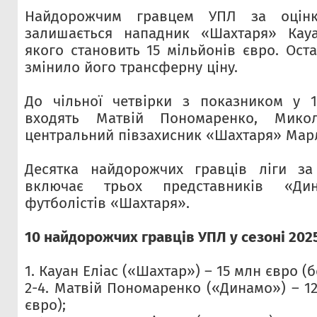
Найдорожчим гравцем УПЛ за оцінко
залишається нападник «Шахтаря» Кауан
якого становить 15 мільйонів євро. Ост
змінило його трансферну ціну.
До чільної четвірки з показником у 1
входять Матвій Пономаренко, Мико
центральний півзахисник «Шахтаря» Мар
Десятка найдорожчих гравців ліги за
включає трьох представників «Ди
футболістів «Шахтаря».
10 найдорожчих гравців УПЛ у сезоні 202
1. Кауан Еліас («Шахтар») – 15 млн євро (б
2-4. Матвій Пономаренко («Динамо») – 1
євро);